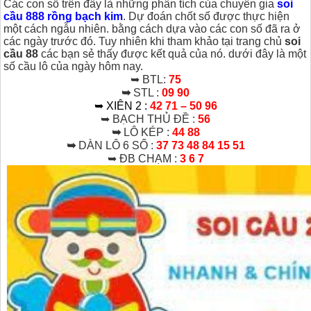
Các con số trên đây là những phân tích của chuyên gia
soi
cầu 888 rồng bạch kim
. Dự đoán chốt số được thực hiện
một cách ngẫu nhiên. bằng cách dựa vào các con số đã ra ở
các ngày trước đó. Tuy nhiên khi tham khảo tại trang chủ
soi
cầu 88
các bạn sẻ thấy được kết quả của nó. dưới đây là một
số cầu lô của ngày hôm nay.
➥ BTL:
75
➥
STL :
09 90
➥
XIÊN 2 :
42 71 – 50 96
➥ BẠCH THỦ ĐỀ :
56
➥
LÔ KÉP :
44 88
➥
DÀN LÔ 6 SỐ :
37 73 48 84 15 51
➥ ĐB CHẠM :
3 6 7