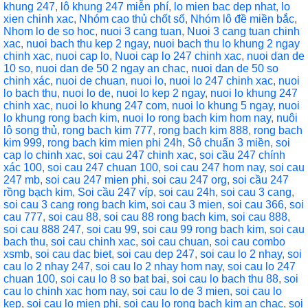
khung 247
,
lô khung 247 miễn phí
,
lo mien bac dep nhat
,
lo
xien chinh xac
,
Nhóm cao thủ chốt số
,
Nhóm lô đề miền bắc
,
Nhom lo de so hoc
,
nuoi 3 cang tuan
,
Nuoi 3 cang tuan chinh
xac
,
nuoi bach thu kep 2 ngay
,
nuoi bach thu lo khung 2 ngay
chinh xac
,
nuoi cap lo
,
Nuoi cap lo 247 chinh xac
,
nuoi dan de
10 so
,
nuoi dan de 50 2 ngay an chac
,
nuoi dan de 50 so
chinh xác
,
nuoi de chuan
,
nuoi lo
,
nuoi lo 247 chinh xac
,
nuoi
lo bach thu
,
nuoi lo de
,
nuoi lo kep 2 ngay
,
nuoi lo khung 247
chinh xac
,
nuoi lo khung 247 com
,
nuoi lo khung 5 ngay
,
nuoi
lo khung rong bach kim
,
nuoi lo rong bach kim hom nay
,
nuôi
lô song thủ
,
rong bach kim 777
,
rong bach kim 888
,
rong bach
kim 999
,
rong bach kim mien phi 24h
,
Sô chuẩn 3 miền
,
soi
cap lo chinh xac
,
soi cau 247 chinh xac
,
soi cầu 247 chính
xác 100
,
soi cau 247 chuan 100
,
soi cau 247 hom nay
,
soi cau
247 mb
,
soi cau 247 mien phi
,
soi cau 247 org
,
soi cầu 247
rồng bạch kim
,
Soi cầu 247 víp
,
soi cau 24h
,
soi cau 3 cang
,
soi cau 3 cang rong bach kim
,
soi cau 3 mien
,
soi cau 366
,
soi
cau 777
,
soi cau 88
,
soi cau 88 rong bach kim
,
soi cau 888
,
soi cau 888 247
,
soi cau 99
,
soi cau 99 rong bach kim
,
soi cau
bach thu
,
soi cau chinh xac
,
soi cau chuan
,
soi cau combo
xsmb
,
soi cau dac biet
,
soi cau dep 247
,
soi cau lo 2 nhay
,
soi
cau lo 2 nhay 247
,
soi cau lo 2 nhay hom nay
,
soi cau lo 247
chuan 100
,
soi cau lo 8 so bat bai
,
soi cau lo bach thu 88
,
soi
cau lo chinh xac hom nay
,
soi cau lo de 3 mien
,
soi cau lo
kep
,
soi cau lo mien phi
,
soi cau lo rong bach kim an chac
,
soi