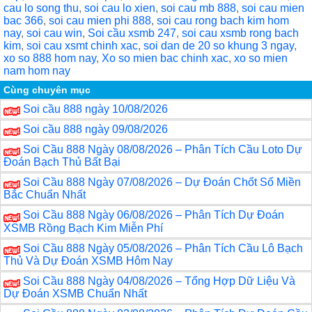
cau lo song thu
,
soi cau lo xien
,
soi cau mb 888
,
soi cau mien
bac 366
,
soi cau mien phi 888
,
soi cau rong bach kim hom
nay
,
soi cau win
,
Soi cầu xsmb 247
,
soi cau xsmb rong bach
kim
,
soi cau xsmt chinh xac
,
soi dan de 20 so khung 3 ngay
,
xo so 888 hom nay
,
Xo so mien bac chinh xac
,
xo so mien
nam hom nay
Cùng chuyên mục
Soi cầu 888 ngày 10/08/2026
Soi cầu 888 ngày 09/08/2026
Soi Cầu 888 Ngày 08/08/2026 – Phân Tích Cầu Loto Dự
Đoán Bạch Thủ Bất Bại
Soi Cầu 888 Ngày 07/08/2026 – Dự Đoán Chốt Số Miền
Bắc Chuẩn Nhất
Soi Cầu 888 Ngày 06/08/2026 – Phân Tích Dự Đoán
XSMB Rồng Bạch Kim Miễn Phí
Soi Cầu 888 Ngày 05/08/2026 – Phân Tích Cầu Lô Bạch
Thủ Và Dự Đoán XSMB Hôm Nay
Soi Cầu 888 Ngày 04/08/2026 – Tổng Hợp Dữ Liệu Và
Dự Đoán XSMB Chuẩn Nhất