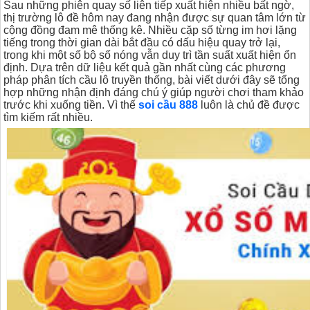
Sau những phiên quay số liên tiếp xuất hiện nhiều bất ngờ,
thị trường lô đề hôm nay đang nhận được sự quan tâm lớn từ
cộng đồng đam mê thống kê. Nhiều cặp số từng im hơi lặng
tiếng trong thời gian dài bắt đầu có dấu hiệu quay trở lại,
trong khi một số bộ số nóng vẫn duy trì tần suất xuất hiện ổn
định. Dựa trên dữ liệu kết quả gần nhất cùng các phương
pháp phân tích cầu lô truyền thống, bài viết dưới đây sẽ tổng
hợp những nhận định đáng chú ý giúp người chơi tham khảo
trước khi xuống tiền. Vì thế
soi cầu 888
luôn là chủ đề được
tìm kiếm rất nhiều.