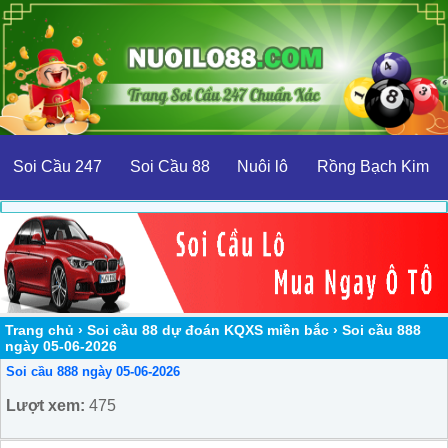
Soi Cầu 247
Soi Cầu 88
Nuôi lô
Rồng Bạch Kim
Trang chủ
›
Soi cầu 88 dự đoán KQXS miền bắc
›
Soi cầu 888
ngày 05-06-2026
Soi cầu 888 ngày 05-06-2026
Lượt xem:
475