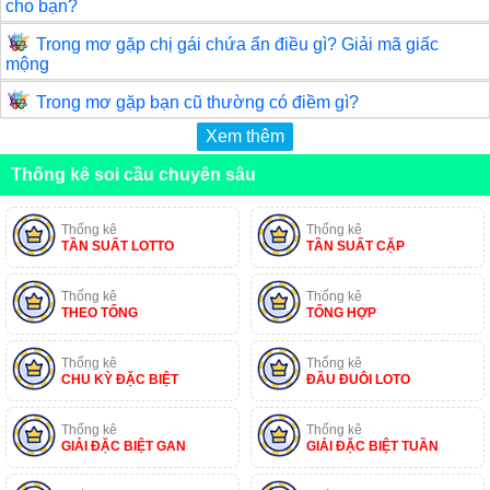
cho bạn?
Trong mơ gặp chị gái chứa ẩn điều gì? Giải mã giấc
mộng
Trong mơ gặp bạn cũ thường có điềm gì?
Xem thêm
Thống kê soi cầu chuyên sâu
Thống kê
Thống kê
TẦN SUẤT LOTTO
TẦN SUẤT CẶP
Thống kê
Thống kê
THEO TỔNG
TỔNG HỢP
Thống kê
Thống kê
CHU KỲ ĐẶC BIỆT
ĐẦU ĐUÔI LOTO
Thống kê
Thống kê
GIẢI ĐẶC BIỆT GAN
GIẢI ĐẶC BIỆT TUẦN