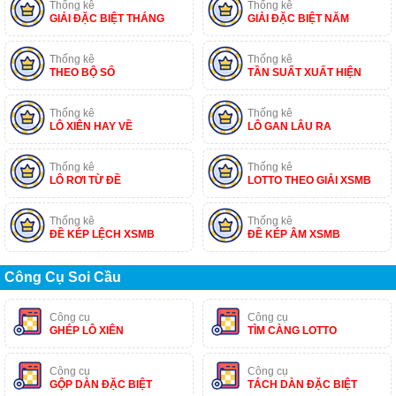
Thống kê
Thống kê
GIẢI ĐẶC BIỆT THÁNG
GIẢI ĐẶC BIỆT NĂM
Thống kê
Thống kê
THEO BỘ SỐ
TẦN SUẤT XUẤT HIỆN
Thống kê
Thống kê
LÔ XIÊN HAY VỀ
LÔ GAN LÂU RA
Thống kê
Thống kê
LÔ RƠI TỪ ĐỀ
LOTTO THEO GIẢI XSMB
Thống kê
Thống kê
ĐỀ KÉP LỆCH XSMB
ĐỀ KÉP ÂM XSMB
Công Cụ Soi Cầu
Công cụ
Công cụ
GHÉP LÔ XIÊN
TÌM CÀNG LOTTO
Công cụ
Công cụ
GỘP DÀN ĐẶC BIỆT
TÁCH DÀN ĐẶC BIỆT