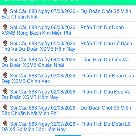
Soi Cầu 888 Ngày 07/08/2026 – Dự Đoán Chốt Số Miền
Bắc Chuẩn Nhất
Soi Cầu 888 Ngày 06/08/2026 – Phân Tích Dự Đoán
XSMB Rồng Bạch Kim Miễn Phí
Soi Cầu 888 Ngày 05/08/2026 – Phân Tích Cầu Lô Bạch
Thủ Và Dự Đoán XSMB Hôm Nay
Soi Cầu 888 Ngày 04/08/2026 – Tổng Hợp Dữ Liệu Và
Dự Đoán XSMB Chuẩn Nhất
Soi Cầu 888 Ngày 03/08/2026 – Phân Tích Dự Đoán Cầu
Đẹp XSMB Chính Xác
Soi Cầu 888 Ngày 02/08/2026 – Phân Tích Cầu Đẹp Và
Dự Đoán XSMB Hôm Nay
Soi Cầu 888 Ngày 01/08/2026 – Dự Đoán Chốt Số Miền
Bắc Chuẩn Nhất Miễn Phí
Soi Cầu 888 Ngày 31/07/2026 – Phân Tích Dự Đoán Lô
Đề Xổ Số Miền Bắc Hôm Nay