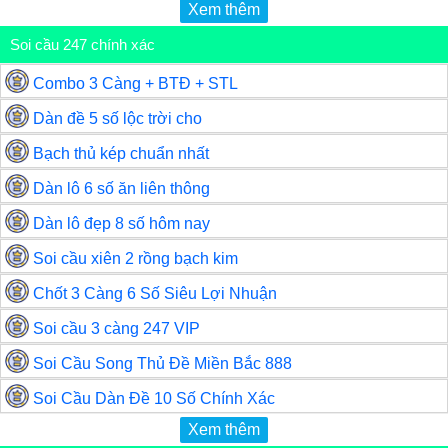
Xem thêm
Soi cầu 247 chính xác
Combo 3 Càng + BTĐ + STL
Dàn đề 5 số lộc trời cho
Bạch thủ kép chuẩn nhất
Dàn lô 6 số ăn liên thông
Dàn lô đẹp 8 số hôm nay
Soi cầu xiên 2 rồng bạch kim
Chốt 3 Càng 6 Số Siêu Lợi Nhuận
Soi cầu 3 càng 247 VIP
Soi Cầu Song Thủ Đề Miền Bắc 888
Soi Cầu Dàn Đề 10 Số Chính Xác
Xem thêm