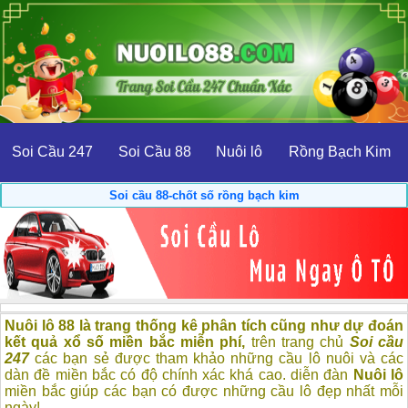
Soi Cầu 247
Soi Cầu 88
Nuôi lô
Rồng Bạch Kim
Soi cầu 88-chốt số rồng bạch kim
Nuôi lô 88 là trang thống kê phân tích cũng như dự đoán
kết quả xổ số miền bắc miễn phí,
trên trang chủ
Soi cầu
247
các bạn sẻ được tham khảo những cầu lô nuôi và các
dàn đề miền bắc có độ chính xác khá cao. diễn đàn
Nuôi lô
miền bắc giúp các bạn có được những cầu lô đẹp nhất mỗi
ngày!