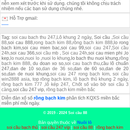
nên xem xét trước khi sử dụng. chúng tôi không chịu trách
nhiệm nếu các bạn sử dụng chúng nhé.
Hỗ Trợ gmail:
......
Tag:
soi cau bach thu 247
,
Lô khung 2 ngày
, Soi cầu ,
Soi cầu
88
,soi cau 888,
rong bach kim 88
,
rồng bạch kim 888
,lo rong
bach kim,soi cau mien bac,soi cau 99,
soi cau 247
,
Soi cầu
24h
,soi cau 366,
soi cầu mb
,
Soi cau 24h
,soi cau mien phi ,lo
kep,
lo nuoi
,
nuoi lo
,
nuoi lo khung
,lo bach thu nuoi khung,
rồng
bạch kim 888
, du doan xo so,
soi cau bach thu
,cầu lô chuẩn
247,dan de 10 so,
dan de 36 so
,dan de 60 so,dan de 20
so,dan de nuoi khung,
soi cau 247 rong bạch kim
,
soi cầu
win2888 asia
,
top rồng bạch kim
,
lô bạch thủ khung 2 ngày
,
rồng bạch kim 777
,
lô kép 247
,
Chốt số vào bờ
soi cầu 3
càng
,soi cầu 247 vip,
rồng bạch kim miền bắc
Diễn đàn xổ số
rồng bạch kim
phân tích KQXS miền bắc
miễn phí mỗi ngày.
© 2019 - 2024
Soi cầu 88
Bản quyền thuộc về
Nuôi lô
soi cầu bạch thủ
|
soi cầu 247 víp
|
soi cầu 88
|
rồng bạch kim