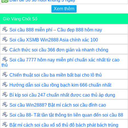
Xem thêm
Giờ Vàng Chốt Số
Soi cầu 888 miễn phí – Cầu đẹp 888 hôm nay
Soi cầu XSMB Win2888 Asia chính xác 100
Cách thức soi cầu 366 đơn giản và nhanh chóng
Soi cầu 7777 hôm nay miễn phí chuẩn xác nhất từ cao
thủ
Chiến thuật soi cầu ba miền bất bại cho lô thủ
Hướng dẫn soi cầu rồng bạch kim 666 chuẩn nhất
Bí kíp soi cầu 247 chuẩn nhất được cao thủ áp dụng
Soi cầu Win2888? Bật mí cách soi cầu đỉnh cao
Soi cầu 88- Tất tần tật thông tin liên quan đến soi cầu 88
Bật mí cách soi cầu xổ số thủ đô bách phát bách trúng