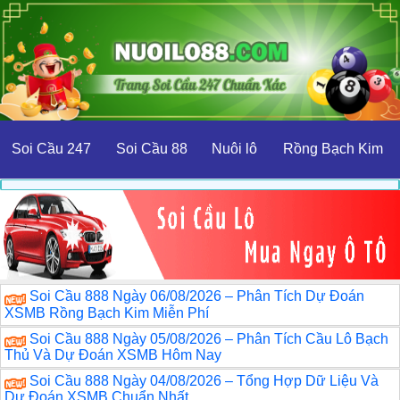
Soi Cầu 247
Soi Cầu 88
Nuôi lô
Rồng Bạch Kim
Soi Cầu 888 Ngày 06/08/2026 – Phân Tích Dự Đoán
XSMB Rồng Bạch Kim Miễn Phí
Soi Cầu 888 Ngày 05/08/2026 – Phân Tích Cầu Lô Bạch
Thủ Và Dự Đoán XSMB Hôm Nay
Soi Cầu 888 Ngày 04/08/2026 – Tổng Hợp Dữ Liệu Và
Dự Đoán XSMB Chuẩn Nhất