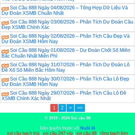
Soi Cầu 888 Ngày 04/08/2026 – Tổng Hợp Dữ Liệu Và
Dự Đoán XSMB Chuẩn Nhất
Soi Cầu 888 Ngày 03/08/2026 – Phân Tích Dự Đoán Cầu
Đẹp XSMB Chính Xác
Soi Cầu 888 Ngày 02/08/2026 – Phân Tích Cầu Đẹp Và
Dự Đoán XSMB Hôm Nay
Soi Cầu 888 Ngày 01/08/2026 – Dự Đoán Chốt Số Miền
Bắc Chuẩn Nhất Miễn Phí
Soi Cầu 888 Ngày 31/07/2026 – Phân Tích Dự Đoán Lô
Đề Xổ Số Miền Bắc Hôm Nay
Soi Cầu 888 Ngày 30/07/2026 – Phân Tích Cầu Lô Đẹp
Dự Đoán XSMB Hôm Nay
Soi Cầu 888 Ngày 29/07/2026 – Phân Tích Cầu Lô Đề
XSMB Chính Xác Nhất
1
2
>
>>
© 2019 - 2024
Soi cầu 88
Bản quyền thuộc về
Nuôi lô
soi cầu bạch thủ
|
soi cầu 247 víp
|
soi cầu 88
|
rồng bạch kim