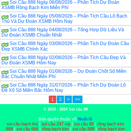
Soi Cầu 888 Ngày 06/08/2026 – Phân Tích Dự Đoán
XSMB Rồng Bạch Kim Miễn Phí
Soi Cầu 888 Ngày 05/08/2026 – Phân Tích Cầu Lô Bạch
Thủ Và Dự Đoán XSMB Hôm Nay
Soi Cầu 888 Ngày 04/08/2026 – Tổng Hợp Dữ Liệu Và
Dự Đoán XSMB Chuẩn Nhất
Soi Cầu 888 Ngày 03/08/2026 – Phân Tích Dự Đoán Cầu
Đẹp XSMB Chính Xác
Soi Cầu 888 Ngày 02/08/2026 – Phân Tích Cầu Đẹp Và
Dự Đoán XSMB Hôm Nay
Soi Cầu 888 Ngày 01/08/2026 – Dự Đoán Chốt Số Miền
Bắc Chuẩn Nhất Miễn Phí
Soi Cầu 888 Ngày 31/07/2026 – Phân Tích Dự Đoán Lô
Đề Xổ Số Miền Bắc Hôm Nay
1
2
>
>>
© 2019 - 2024
Soi cầu 88
Bản quyền thuộc về
Nuôi lô
soi cầu bạch thủ
|
soi cầu 247 víp
|
soi cầu 88
|
rồng bạch kim
888
|
soi cầu 666
|
rồng bạch kim
|
soi cầu 888
|
rồng bạch kim