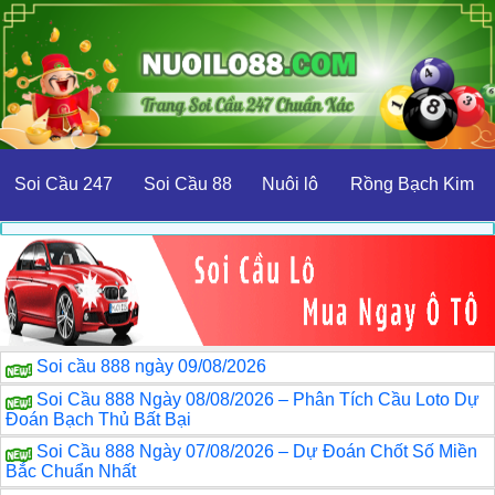
Soi Cầu 247
Soi Cầu 88
Nuôi lô
Rồng Bạch Kim
Soi cầu 888 ngày 09/08/2026
Soi Cầu 888 Ngày 08/08/2026 – Phân Tích Cầu Loto Dự
Đoán Bạch Thủ Bất Bại
Soi Cầu 888 Ngày 07/08/2026 – Dự Đoán Chốt Số Miền
Bắc Chuẩn Nhất