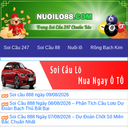
Soi Cầu 247
Soi Cầu 88
Nuôi lô
Rồng Bạch Kim
Soi cầu 888 ngày 09/08/2026
Soi Cầu 888 Ngày 08/08/2026 – Phân Tích Cầu Loto Dự
Đoán Bạch Thủ Bất Bại
Soi Cầu 888 Ngày 07/08/2026 – Dự Đoán Chốt Số Miền
Bắc Chuẩn Nhất