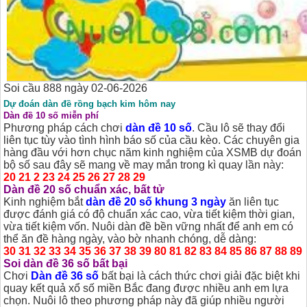
Soi cầu 888 ngày 02-06-2026
Dự đoán dàn đề rồng bạch kim hôm nay
Dàn đề 10 số miễn phí
Phương pháp cách chơi
dàn đề 10 số
. Cầu lô sẽ thay đổi
liên tục tùy vào tình hình báo số của cầu kèo. Các chuyên gia
hàng đầu với hơn chục năm kinh nghiệm của XSMB dự đoán
bộ số sau đây sẽ mang về may mắn trong kì quay lần này:
20 21 2 23 24 25 26 27 28 29
Dàn đề 20 số chuẩn xác, bất tử
Kinh nghiệm bắt
dàn đề 20 số khung 3 ngày
ăn liên tục
được đánh giá có độ chuẩn xác cao, vừa tiết kiệm thời gian,
vừa tiết kiệm vốn. Nuôi dàn đề bền vững nhất để anh em có
thể ăn đề hàng ngày, vào bờ nhanh chóng, dễ dàng:
30 31 32 33 34 35 36 37 38 39 80 81 82 83 84 85 86 87 88 89
Soi dàn đề 36 số bất bại
Chơi
Dàn đề 36 số
bất bại là cách thức chơi giải đặc biệt khi
quay kết quả xổ số miền Bắc đang được nhiều anh em lựa
chọn. Nuôi lô theo phương pháp này đã giúp nhiều người