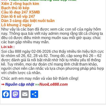
X
iên 2 rồng bạch kim
Bạch thủ lô kép
C
ầu lô đẹp 247 XSMB
D
àn lô 6 số víp 247
Dàn 3 càng đặc biệt nuôi tuần
Lô khung 2 ngày
Như vậy là các bạn đã được xem các con số của ngày hôm
nay. Thông qua bài viết này admin mong rằng tất cả chúng ta
đều có được điều mình mong muốn sau mỗi giờ quay. chúc
các bạn gặp nhiều may mắn.
Lời kết :
Soi cầu 888 ngày 02-06-2026 cho thấy nhiều tín hiệu tích cực
từ nhóm số 26, 62, 28 và 82. Trong đó, cặp song thủ 26 – 62
được đánh giá là nổi bật nhất nhờ hội tụ nhiều yếu tố thống
kê. Tuy nhiên, mọi dự đoán chỉ mang tính chất tham khảo,
người chơi nên cân nhắc và lựa chọn phương pháp phù hợp
với chiến lược cá nhân.
Chúc anh em may mắn và vào bờ thành công!
⇒
Nguồn cập nhật
»»
NuoiLo888.com
F
M
E
S
a
a
m
h