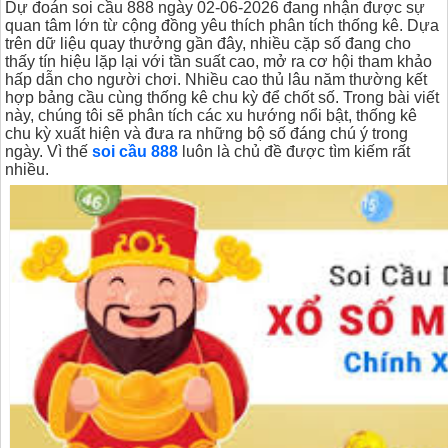
Dự đoán soi cầu 888 ngày 02-06-2026 đang nhận được sự
quan tâm lớn từ cộng đồng yêu thích phân tích thống kê. Dựa
trên dữ liệu quay thưởng gần đây, nhiều cặp số đang cho
thấy tín hiệu lặp lại với tần suất cao, mở ra cơ hội tham khảo
hấp dẫn cho người chơi. Nhiều cao thủ lâu năm thường kết
hợp bảng cầu cùng thống kê chu kỳ để chốt số. Trong bài viết
này, chúng tôi sẽ phân tích các xu hướng nổi bật, thống kê
chu kỳ xuất hiện và đưa ra những bộ số đáng chú ý trong
ngày. Vì thế
soi cầu 888
luôn là chủ đề được tìm kiếm rất
nhiều.