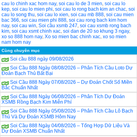
cau lo chinh xac hom nay
,
soi cau lo de 3 mien
,
soi cau lo
kep
,
soi cau lo mien phi
,
soi cau lo rong bach kim an chac
,
soi
cau lo song thu
,
soi cau lo xien
,
soi cau mb 888
,
soi cau mien
bac 366
,
soi cau mien phi 888
,
soi cau rong bach kim hom
nay
,
soi cau win
,
Soi cầu xsmb 247
,
soi cau xsmb rong bach
kim
,
soi cau xsmt chinh xac
,
soi dan de 20 so khung 3 ngay
,
xo so 888 hom nay
,
Xo so mien bac chinh xac
,
xo so mien
nam hom nay
Cùng chuyên mục
Soi cầu 888 ngày 09/08/2026
Soi Cầu 888 Ngày 08/08/2026 – Phân Tích Cầu Loto Dự
Đoán Bạch Thủ Bất Bại
Soi Cầu 888 Ngày 07/08/2026 – Dự Đoán Chốt Số Miền
Bắc Chuẩn Nhất
Soi Cầu 888 Ngày 06/08/2026 – Phân Tích Dự Đoán
XSMB Rồng Bạch Kim Miễn Phí
Soi Cầu 888 Ngày 05/08/2026 – Phân Tích Cầu Lô Bạch
Thủ Và Dự Đoán XSMB Hôm Nay
Soi Cầu 888 Ngày 04/08/2026 – Tổng Hợp Dữ Liệu Và
Dự Đoán XSMB Chuẩn Nhất