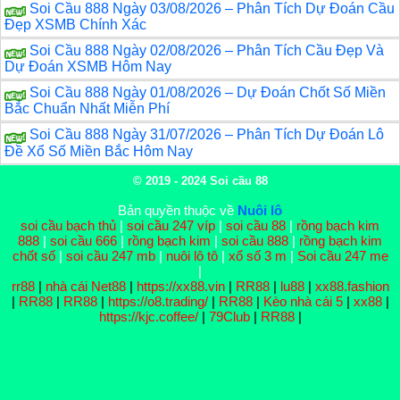
Soi Cầu 888 Ngày 03/08/2026 – Phân Tích Dự Đoán Cầu
Đẹp XSMB Chính Xác
Soi Cầu 888 Ngày 02/08/2026 – Phân Tích Cầu Đẹp Và
Dự Đoán XSMB Hôm Nay
Soi Cầu 888 Ngày 01/08/2026 – Dự Đoán Chốt Số Miền
Bắc Chuẩn Nhất Miễn Phí
Soi Cầu 888 Ngày 31/07/2026 – Phân Tích Dự Đoán Lô
Đề Xổ Số Miền Bắc Hôm Nay
© 2019 - 2024
Soi cầu 88
Bản quyền thuộc về
Nuôi lô
soi cầu bạch thủ
|
soi cầu 247 víp
|
soi cầu 88
|
rồng bạch kim
888
|
soi cầu 666
|
rồng bạch kim
|
soi cầu 888
|
rồng bạch kim
chốt số
|
soi cầu 247 mb
|
nuôi lô tô
|
xổ số 3 m
|
Soi cầu 247 me
|
rr88
|
nhà cái Net88
|
https://xx88.vin
|
RR88
|
lu88
|
xx88.fashion
|
RR88
|
RR88
|
https://o8.trading/
|
RR88
|
Kèo nhà cái 5
|
xx88
|
https://kjc.coffee/
|
79Club
|
RR88
|