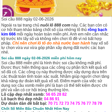
Soi cầu 888 ngày 02-06-2026
Ngoài ra tại trang chủ
nuôi lô 888 com
này. Các bạn còn có
cơ hội tham khảo bảng chốt số của những lô thủ
rồng bạch
kim 666
mỗi ngày hoàn toàn miễn phí. Anh em nên cân nhắc
kỹ trước khi lấy số và không nên chơi lô đề vì nó bất hợp
pháp.
Chỉ nên chơi lô tô do nhà nước ban hành
hay xổ số
tự chọn vừa vui vừa góp phần xây dựng đất nước các bạn
nhé.
Soi cầu 888 ngày 02-06-2026 miễn phí
hôm nay
Soi cầu 888 miễn phí là hình thức soi cầu không mất phí.
Được thực hiện thông qua các công cụ phân tích kết quả xổ
số đã có. Các công cụ này thường được xây dựng dựa trên
các thuật toán tính toán xác suất. Nhằm giúp người chơi tăng
khả năng dự đoán kết quả xổ số. Điểm mạnh của việc sử
dụng soi cầu xsmb miễn phí là bạn có thể tiết kiệm được chi
phí và vẫn có cơ hội trúng thưởng lớn.
Lô cặp đẹp nhất xsmb:
56 65 28 82
Lô bạch thủ đẹp nhất:
04 86 91
Dự đoán dàn đề bất bại:
70 71 72 73 74 75 76 77 78 79
Chốt Số Miền Bắc Chuẩn Nhất Hôm Nay