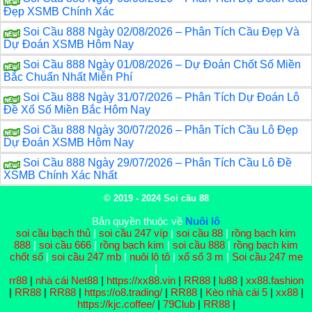
Đẹp XSMB Chính Xác
Soi Cầu 888 Ngày 02/08/2026 – Phân Tích Cầu Đẹp Và
Dự Đoán XSMB Hôm Nay
Soi Cầu 888 Ngày 01/08/2026 – Dự Đoán Chốt Số Miền
Bắc Chuẩn Nhất Miễn Phí
Soi Cầu 888 Ngày 31/07/2026 – Phân Tích Dự Đoán Lô
Đề Xổ Số Miền Bắc Hôm Nay
Soi Cầu 888 Ngày 30/07/2026 – Phân Tích Cầu Lô Đẹp
Dự Đoán XSMB Hôm Nay
Soi Cầu 888 Ngày 29/07/2026 – Phân Tích Cầu Lô Đề
XSMB Chính Xác Nhất
© 2019 - 2024
Soi cầu 88
Bản quyền thuộc về
Nuôi lô
soi cầu bạch thủ
|
soi cầu 247 víp
|
soi cầu 88
|
rồng bạch kim
888
|
soi cầu 666
|
rồng bạch kim
|
soi cầu 888
|
rồng bạch kim
chốt số
|
soi cầu 247 mb
|
nuôi lô tô
|
xổ số 3 m
|
Soi cầu 247 me
|
rr88
|
nhà cái Net88
|
https://xx88.vin
|
RR88
|
lu88
|
xx88.fashion
|
RR88
|
RR88
|
https://o8.trading/
|
RR88
|
Kèo nhà cái 5
|
xx88
|
https://kjc.coffee/
|
79Club
|
RR88
|