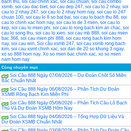
bach thu
,
soi cau chinh xac
,
soi cau chuan
,
soi cau combo
xsmb
,
soi cau dac biet
,
soi cau dep 247
,
soi cau lo 2 nhay
,
soi
cau lo 2 nhay 247
,
soi cau lo 2 nhay hom nay
,
soi cau lo 247
chuan 100
,
soi cau lo 8 so bat bai
,
soi cau lo bach thu 88
,
soi
cau lo chinh xac hom nay
,
soi cau lo de 3 mien
,
soi cau lo
kep
,
soi cau lo mien phi
,
soi cau lo rong bach kim an chac
,
soi
cau lo song thu
,
soi cau lo xien
,
soi cau mb 888
,
soi cau mien
bac 366
,
soi cau mien phi 888
,
soi cau rong bach kim hom
nay
,
soi cau win
,
Soi cầu xsmb 247
,
soi cau xsmb rong bach
kim
,
soi cau xsmt chinh xac
,
soi dan de 20 so khung 3 ngay
,
xo so 888 hom nay
,
Xo so mien bac chinh xac
,
xo so mien
nam hom nay
Cùng chuyên mục
Soi Cầu 888 Ngày 07/08/2026 – Dự Đoán Chốt Số Miền
Bắc Chuẩn Nhất
Soi Cầu 888 Ngày 06/08/2026 – Phân Tích Dự Đoán
XSMB Rồng Bạch Kim Miễn Phí
Soi Cầu 888 Ngày 05/08/2026 – Phân Tích Cầu Lô Bạch
Thủ Và Dự Đoán XSMB Hôm Nay
Soi Cầu 888 Ngày 04/08/2026 – Tổng Hợp Dữ Liệu Và
Dự Đoán XSMB Chuẩn Nhất
Soi Cầu 888 Ngày 03/08/2026 – Phân Tích Dự Đoán Cầu