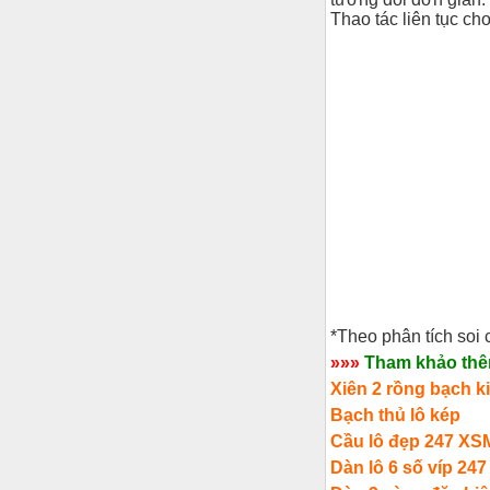
Thao tác liên tục ch
*Theo phân tích soi
»»»
T
ham khảo thê
X
iên 2 rồng bạch k
Bạch thủ lô kép
C
ầu lô đẹp 247 X
D
àn lô 6 số víp 247