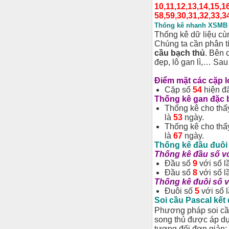
10,11,12,13,14,15,1
58,59,30,31,32,33,3
Thống kê nhanh XSMB
Thống kê dữ liệu c
Chúng ta cần phân tí
cầu bạch thủ
. Bên 
đẹp, lô gan lì,… Sa
Điểm mặt các cặp 
Cặp số
54
hiện đ
Thống kê gan đặc b
Thống kê cho thấ
là
53
ngày.
Thống kê cho thấ
là
67
ngày.
Thống kê đầu đuôi
Thống kê đầu số vớ
Đầu số
9
với số 
Đầu số
8
với số 
Thống kê đuôi số v
Đuôi số
5
với số 
Soi cầu Pascal kết
Phương pháp soi cầu
song thủ được áp dụn
tương đối đơn giản: 