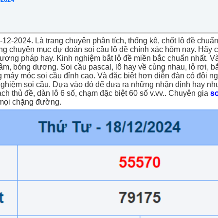
12-2024. Là trang chuyên phân tích, thống kê, chốt lô đề chuẩn 
ong chuyên mục dự đoán soi cầu lô đề chính xác hôm nay. Hãy 
phương pháp hay. Kinh nghiệm bắt lô đề miền bắc chuẩn nhất. 
, bóng dương. Soi cầu pascal, lô hay về cùng nhau, lô rơi, bắt
g máy móc soi cầu đỉnh cao. Và đặc biệt hơn diễn đàn có đội n
nghiệm soi cầu. Dựa vào đó để đưa ra những nhận định hay như:
bạch thủ đề, dàn lô 6 số, chạm đặc biệt 60 số v.vv.. Chuyên gia
so
 mọi chặng đường.