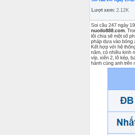
Lượt xem:
2.12K
Soi cầu 247 ngày 19-
nuoilo888.com
. Tr
tôi chia sẽ một số 
pháp dựa vào bóng âm
Kết hợp với hệ thốn
năm, có nhiều kinh 
víp, xiên 2, lô kép, 
hành cùng anh trên