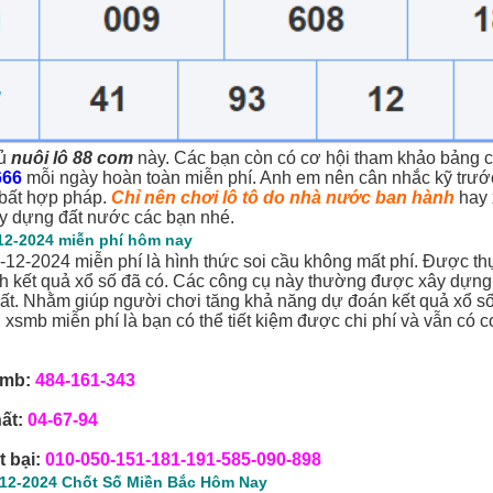
hủ
nuôi lô 88 com
này. Các bạn còn có cơ hội tham khảo bảng c
666
mỗi ngày hoàn toàn miễn phí. Anh em nên cân nhắc kỹ trước
 bất hợp pháp.
Chỉ nên chơi lô tô do nhà nước ban hành
hay 
y dựng đất nước các bạn nhé.
12-2024 miễn phí
hôm nay
-12-2024 miễn phí là hình thức soi cầu không mất phí. Được th
ch kết quả xổ số đã có. Các công cụ này thường được xây dựng 
suất. Nhằm giúp người chơi tăng khả năng dự đoán kết quả xổ 
 xsmb miễn phí là bạn có thể tiết kiệm được chi phí và vẫn có 
smb:
484-161-343
hất:
04-67-94
t bại:
010-050-151-181-191-585-090-898
-12-2024
Chốt Số Miền Bắc Hôm Nay