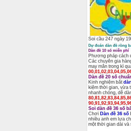
Soi cầu 247 ngày 1
Dự đoán dàn đề rồng 
Dàn đề 10 số miễn phí
Phương pháp cách 
Các chuyên gia hàn
may mắn trong kì qu
00,01,02,03,04,05,0
Dàn đề 20 số chuẩn
Kinh nghiệm bắt
dàn
kiệm thời gian, vừa
nhanh chóng, dễ dà
80,81,82,83,84,85,8
90,91,92,93,94,95,9
Soi dàn đề 36 số bấ
Chơi
Dàn đề 36 số
nhiều anh em lựa ch
một thời gian dài và