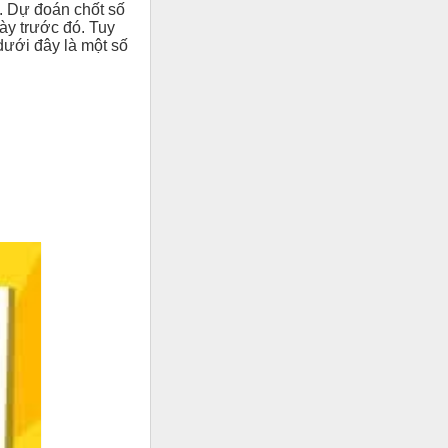
. Dự đoán chốt số
ày trước đó. Tuy
dưới đây là một số