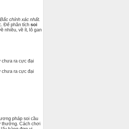
Bắc chính xác nhất.
c. Để phân tích
soi
 nhiều, về ít, lô gan
 chưa ra cực đại
 chưa ra cực đại
phương pháp soi cầu
ay thưởng. Cách chơi
 lấy hàng đơn vị.