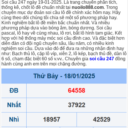
Soi cầu 247 ngày 19-01-2025. Là trang chuyên phân tích,
thống kê, chốt lô đề chuẩn nhất tại
nuoilo888.com
. Trong
chuyên mục dự đoán soi cầu lô đề chính xác hôm nay. Hãy
cùng theo dõi chúng tôi chia sẽ một số phương pháp hay.
Kinh nghiệm bắt lô đề miền bắc chuẩn nhất. Và nhiều
phương pháp dựa vào bóng âm, bóng dương. Soi cầu
pascal, lô hay về cùng nhau, lô rơi, bắt lô hình tam giác. Kết
hợp với hệ thống máy móc soi cầu đỉnh cao. Và đặc biệt hơn
diễn đàn có đội ngũ chuyên sâu, lâu năm, có nhiều kinh
nghiệm soi cầu. Dựa vào đó để đưa ra những nhận định hay
như: Bạch thủ lô, cặp lô víp, xiên 2, lô kép, bạch thủ đề, dàn lô
6 số, chạm đặc biệt 60 số v.vv.. Chuyên gia
soi cầu 247
đồng
hành cùng anh em trên mọi chặng đường.