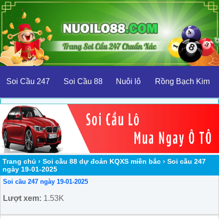
Soi Cầu 247
Soi Cầu 88
Nuôi lô
Rồng Bạch Kim
Trang chủ
›
Soi cầu 88 dự đoán KQXS miền bắc
›
Soi cầu 247
ngày 19-01-2025
Soi cầu 247 ngày 19-01-2025
Lượt xem:
1.53K