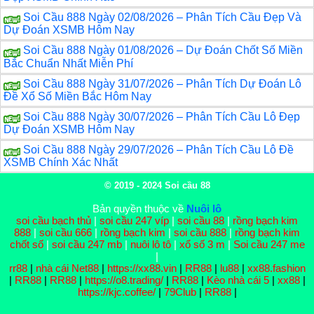
Soi Cầu 888 Ngày 02/08/2026 – Phân Tích Cầu Đẹp Và
Dự Đoán XSMB Hôm Nay
Soi Cầu 888 Ngày 01/08/2026 – Dự Đoán Chốt Số Miền
Bắc Chuẩn Nhất Miễn Phí
Soi Cầu 888 Ngày 31/07/2026 – Phân Tích Dự Đoán Lô
Đề Xổ Số Miền Bắc Hôm Nay
Soi Cầu 888 Ngày 30/07/2026 – Phân Tích Cầu Lô Đẹp
Dự Đoán XSMB Hôm Nay
Soi Cầu 888 Ngày 29/07/2026 – Phân Tích Cầu Lô Đề
XSMB Chính Xác Nhất
© 2019 - 2024
Soi cầu 88
Bản quyền thuộc về
Nuôi lô
soi cầu bạch thủ
|
soi cầu 247 víp
|
soi cầu 88
|
rồng bạch kim
888
|
soi cầu 666
|
rồng bạch kim
|
soi cầu 888
|
rồng bạch kim
chốt số
|
soi cầu 247 mb
|
nuôi lô tô
|
xổ số 3 m
|
Soi cầu 247 me
|
rr88
|
nhà cái Net88
|
https://xx88.vin
|
RR88
|
lu88
|
xx88.fashion
|
RR88
|
RR88
|
https://o8.trading/
|
RR88
|
Kèo nhà cái 5
|
xx88
|
https://kjc.coffee/
|
79Club
|
RR88
|