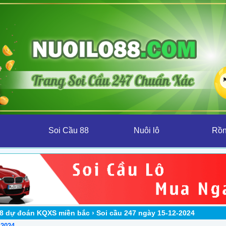
Soi Cầu 88
Nuôi lô
Rồn
88 dự đoán KQXS miền bắc
›
Soi cầu 247 ngày 15-12-2024
-2024