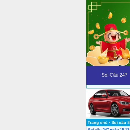
Soi Cầu 247
Trang chủ
›
Soi cầu 
Soi cầu 247 ngày 15-12