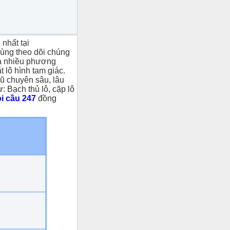
nhất tại
cùng theo dõi chúng
Và nhiều phương
 lô hình tam giác.
gũ chuyên sâu, lâu
 Bạch thủ lô, cặp lô
i cầu 247
đồng