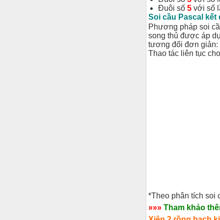
Đuôi số
5
với số 
Soi cầu Pascal kết
Phương pháp soi cầu
song thủ được áp dụn
tương đối đơn giản: 
Thao tác liên tục ch
*Theo phân tích soi
»»»
T
ham khảo thê
X
iên 2 rồng bạch k