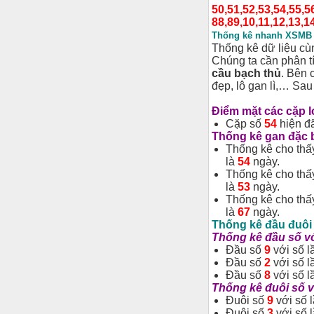
50,51,52,53,54,55,5
88,89,10,11,12,13,1
Thống kê nhanh XSMB
Thống kê dữ liệu c
Chúng ta cần phân tí
cầu bạch thủ
. Bên 
đẹp, lô gan lì,… Sa
Điểm mặt các cặp 
Cặp số
54
hiện đ
Thống kê gan đặc b
Thống kê cho thấ
là
54
ngày.
Thống kê cho thấ
là
53
ngày.
Thống kê cho thấ
là
67
ngày.
Thống kê đầu đuôi
Thống kê đầu số vớ
Đầu số
9
với số 
Đầu số
2
với số 
Đầu số
8
với số 
Thống kê đuôi số v
Đuôi số
9
với số 
Đuôi số
3
với số 