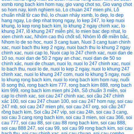
xsmb rong bach kim hom nay
,
gio vang chot so
,
Gio vang chot
so hom nay
,
kinh nghiem so
,
Lo chuan 247 mien phi
,
Lô
chuẩn nhất từ cao thủ
,
lo chuan nháy xsmb
,
lo dep
,
lo dep
hang ngay
,
Lo dep nhat trong ngay
,
lo kep 247
,
lo kep nuoi
khung
,
lo kep rong bach kim
,
lo khung 2 ngay chinh xac
,
lo
khung 247
,
lô khung 247 miễn phí
,
lo mien bac dep nhat
,
lo
xien chinh xac
,
Nhóm cao thủ chốt số
,
Nhóm lô đề miền bắc
,
Nhom lo de so hoc
,
nuoi 3 cang tuan
,
Nuoi 3 cang tuan chinh
xac
,
nuoi bach thu kep 2 ngay
,
nuoi bach thu lo khung 2 ngay
chinh xac
,
nuoi cap lo
,
Nuoi cap lo 247 chinh xac
,
nuoi dan de
10 so
,
nuoi dan de 50 2 ngay an chac
,
nuoi dan de 50 so
chinh xác
,
nuoi de chuan
,
nuoi lo
,
nuoi lo 247 chinh xac
,
nuoi
lo bach thu
,
nuoi lo de
,
nuoi lo kep 2 ngay
,
nuoi lo khung 247
chinh xac
,
nuoi lo khung 247 com
,
nuoi lo khung 5 ngay
,
nuoi
lo khung rong bach kim
,
nuoi lo rong bach kim hom nay
,
nuôi
lô song thủ
,
rong bach kim 777
,
rong bach kim 888
,
rong bach
kim 999
,
rong bach kim mien phi 24h
,
Sô chuẩn 3 miền
,
soi
cap lo chinh xac
,
soi cau 247 chinh xac
,
soi cầu 247 chính
xác 100
,
soi cau 247 chuan 100
,
soi cau 247 hom nay
,
soi cau
247 mb
,
soi cau 247 mien phi
,
soi cau 247 org
,
soi cầu 247
rồng bạch kim
,
Soi cầu 247 víp
,
soi cau 24h
,
soi cau 3 cang
,
soi cau 3 cang rong bach kim
,
soi cau 3 mien
,
soi cau 366
,
soi
cau 777
,
soi cau 88
,
soi cau 88 rong bach kim
,
soi cau 888
,
soi cau 888 247
,
soi cau 99
,
soi cau 99 rong bach kim
,
soi cau
bach thu
,
soi cau chinh xac
,
soi cau chuan
,
soi cau combo