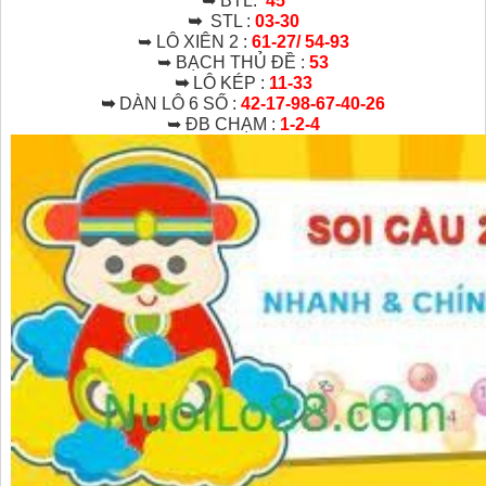
➥ BTL:
45
➥
STL :
03-30
➥ LÔ XIÊN 2 :
61-27/ 54-93
➥ BẠCH THỦ ĐỀ :
53
➥
LÔ KÉP :
11-33
➥
DÀN LÔ 6 SỐ :
42-17-98-67-40-26
➥ ĐB CHẠM :
1-2-4