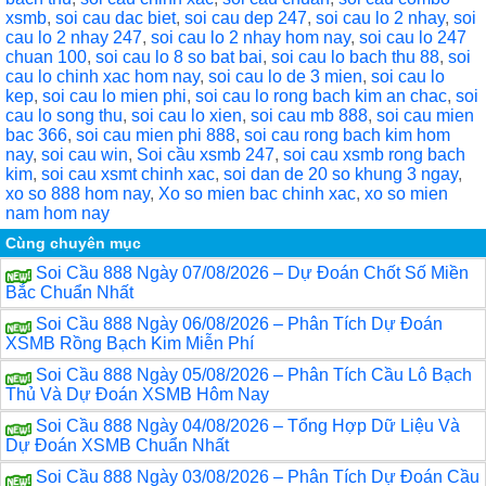
xsmb
,
soi cau dac biet
,
soi cau dep 247
,
soi cau lo 2 nhay
,
soi
cau lo 2 nhay 247
,
soi cau lo 2 nhay hom nay
,
soi cau lo 247
chuan 100
,
soi cau lo 8 so bat bai
,
soi cau lo bach thu 88
,
soi
cau lo chinh xac hom nay
,
soi cau lo de 3 mien
,
soi cau lo
kep
,
soi cau lo mien phi
,
soi cau lo rong bach kim an chac
,
soi
cau lo song thu
,
soi cau lo xien
,
soi cau mb 888
,
soi cau mien
bac 366
,
soi cau mien phi 888
,
soi cau rong bach kim hom
nay
,
soi cau win
,
Soi cầu xsmb 247
,
soi cau xsmb rong bach
kim
,
soi cau xsmt chinh xac
,
soi dan de 20 so khung 3 ngay
,
xo so 888 hom nay
,
Xo so mien bac chinh xac
,
xo so mien
nam hom nay
Cùng chuyên mục
Soi Cầu 888 Ngày 07/08/2026 – Dự Đoán Chốt Số Miền
Bắc Chuẩn Nhất
Soi Cầu 888 Ngày 06/08/2026 – Phân Tích Dự Đoán
XSMB Rồng Bạch Kim Miễn Phí
Soi Cầu 888 Ngày 05/08/2026 – Phân Tích Cầu Lô Bạch
Thủ Và Dự Đoán XSMB Hôm Nay
Soi Cầu 888 Ngày 04/08/2026 – Tổng Hợp Dữ Liệu Và
Dự Đoán XSMB Chuẩn Nhất
Soi Cầu 888 Ngày 03/08/2026 – Phân Tích Dự Đoán Cầu