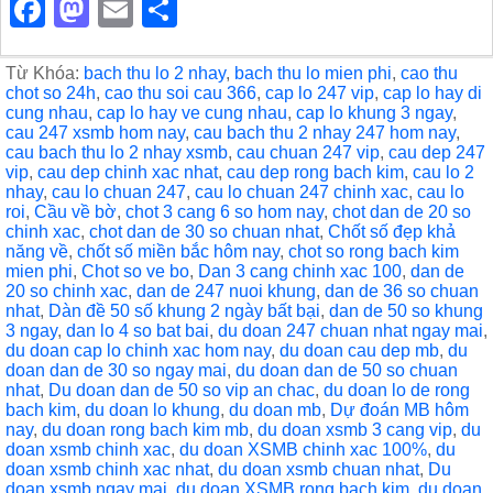
F
M
E
S
a
a
m
h
c
st
ail
ar
Từ Khóa:
bach thu lo 2 nhay
,
bach thu lo mien phi
,
cao thu
chot so 24h
,
cao thu soi cau 366
,
cap lo 247 vip
,
cap lo hay di
e
o
e
cung nhau
,
cap lo hay ve cung nhau
,
cap lo khung 3 ngay
,
cau 247 xsmb hom nay
,
cau bach thu 2 nhay 247 hom nay
,
b
d
cau bach thu lo 2 nhay xsmb
,
cau chuan 247 vip
,
cau dep 247
vip
,
cau dep chinh xac nhat
,
cau dep rong bach kim
,
cau lo 2
o
o
nhay
,
cau lo chuan 247
,
cau lo chuan 247 chinh xac
,
cau lo
o
n
roi
,
Cầu về bờ
,
chot 3 cang 6 so hom nay
,
chot dan de 20 so
chinh xac
,
chot dan de 30 so chuan nhat
,
Chốt số đẹp khả
k
năng về
,
chốt số miền bắc hôm nay
,
chot so rong bach kim
mien phi
,
Chot so ve bo
,
Dan 3 cang chinh xac 100
,
dan de
20 so chinh xac
,
dan de 247 nuoi khung
,
dan de 36 so chuan
nhat
,
Dàn đề 50 số khung 2 ngày bất bại
,
dan de 50 so khung
3 ngay
,
dan lo 4 so bat bai
,
du doan 247 chuan nhat ngay mai
,
du doan cap lo chinh xac hom nay
,
du doan cau dep mb
,
du
doan dan de 30 so ngay mai
,
du doan dan de 50 so chuan
nhat
,
Du doan dan de 50 so vip an chac
,
du doan lo de rong
bach kim
,
du doan lo khung
,
du doan mb
,
Dự đoán MB hôm
nay
,
du doan rong bach kim mb
,
du doan xsmb 3 cang vip
,
du
doan xsmb chinh xac
,
du doan XSMB chinh xac 100%
,
du
doan xsmb chinh xac nhat
,
du doan xsmb chuan nhat
,
Du
doan xsmb ngay mai
,
du doan XSMB rong bach kim
,
du doan