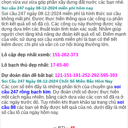
chọn vừa vui vừa góp phần xây dựng đất nước các bạn nhé.
Soi cầu 247 ngày 08-12-2024 miễn phí
hôm nay
Soi cầu 247 ngày 08-12-2024 miễn phí là hình thức soi cầu
không mất phí. Được thực hiện thông qua các công cụ phân
tích kết quả xổ số đã có. Các công cụ này thường được xây
dựng dựa trên các thuật toán tính toán xác suất. Nhằm giúp
người chơi tăng khả năng dự đoán kết quả xổ số. Điểm mạnh
của việc sử dụng soi cầu xsmb miễn phí là bạn có thể tiết
kiệm được chi phí và vẫn có cơ hội trúng thưởng lớn.
Lô cặp đẹp nhất xsmb:
151-262-373
Lô bạch thủ đẹp nhất:
17-65-80
Dự đoán dàn đề bất bại:
121-151-191-252-292-595-393
Soi Cầu 247 Ngày 08-12-2024
Chốt Số Miền Bắc Hôm Nay
Các con số trên đây là những phân tích của chuyên gia
soi
cầu 247 rồng bạch kim
. Dự đoán chốt số được thực hiện
một cách ngẫu nhiên. bằng cách dựa vào các con số đã ra ở
các ngày trước đó. Tuy nhiên khi tham khảo tại trang chủ
soi
cầu 88
các bạn sẻ thấy được kết quả của nó. dưới đây là một
số cầu lô của ngày hôm nay.