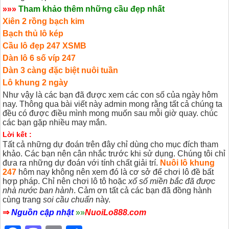
»»»
T
ham khảo thêm những cầu đẹp nhất
X
iên 2 rồng bạch kim
Bạch thủ lô kép
C
ầu lô đẹp 247 XSMB
D
àn lô 6 số víp 247
Dàn 3 càng đặc biệt nuôi tuần
Lô khung 2 ngày
Như vậy là các bạn đã được xem các con số của ngày hôm
nay. Thông qua bài viết này admin mong rằng tất cả chúng ta
đều có được điều mình mong muốn sau mỗi giờ quay. chúc
các bạn gặp nhiều may mắn.
Lời kết :
Tất cả những dự đoán trên đây chỉ dùng cho mục đích tham
khảo. Các bạn nên cân nhắc trước khi sử dụng. Chúng tôi chỉ
đưa ra những dự đoán với tính chất giải trí.
Nuôi lô khung
247
hôm nay không nên xem đó là cơ sở để chơi lô đề bất
hợp pháp. Chỉ nên chơi lô tô hoặc
xổ số miền bắc đã được
nhà nước ban hành
. Cảm ơn tất cả các bạn đã đồng hành
cùng trang
soi cầu chuẩn
này.
⇒
Nguồn cập nhật
»»
NuoiLo888.com