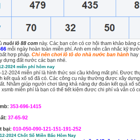
hủ
nuôi lô 88 com
này. Các bạn còn có cơ hội tham khảo bảng c
666
mỗi ngày hoàn toàn miễn phí. Anh em nên cân nhắc kỹ trước
 bất hợp pháp.
Chỉ nên chơi lô tô do nhà nước ban hành
hay 
y dựng đất nước các bạn nhé.
12-2024 miễn phí
hôm nay
-12-2024 miễn phí là hình thức soi cầu không mất phí. Được th
ch kết quả xổ số đã có. Các công cụ này thường được xây dựng 
suất. Nhằm giúp người chơi tăng khả năng dự đoán kết quả xổ 
 xsmb miễn phí là bạn có thể tiết kiệm được chi phí và vẫn có 
smb:
353-696-1415
hất:
37-65-92
t bại:
010-050-090-121-151-191-252
-12-2024
Chốt Số Miền Bắc Hôm Nay