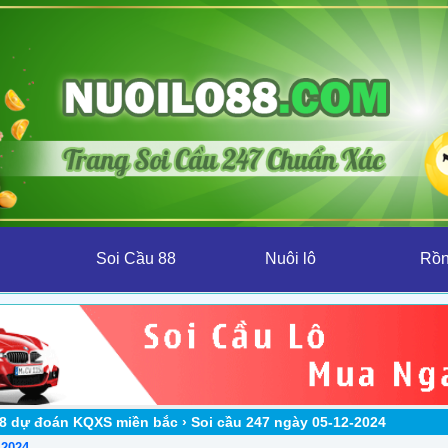
Soi Cầu 88
Nuôi lô
Rồn
88 dự đoán KQXS miền bắc
›
Soi cầu 247 ngày 05-12-2024
-2024