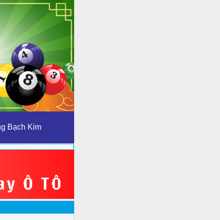
g Bạch Kim