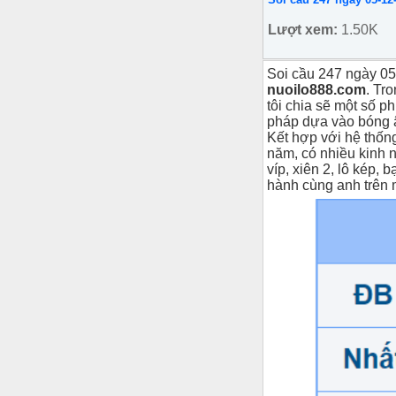
Lượt xem:
1.50K
Soi cầu 247 ngày 05-
nuoilo888.com
. Tr
tôi chia sẽ một số 
pháp dựa vào bóng âm
Kết hợp với hệ thốn
năm, có nhiều kinh 
víp, xiên 2, lô kép, 
hành cùng anh trên