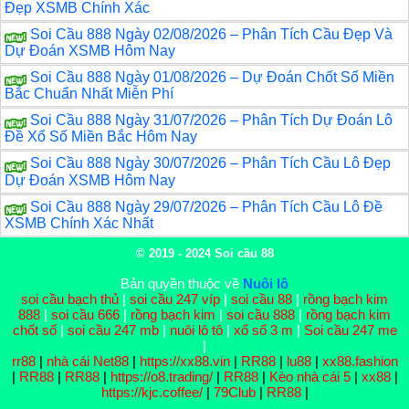
Đẹp XSMB Chính Xác
Soi Cầu 888 Ngày 02/08/2026 – Phân Tích Cầu Đẹp Và
Dự Đoán XSMB Hôm Nay
Soi Cầu 888 Ngày 01/08/2026 – Dự Đoán Chốt Số Miền
Bắc Chuẩn Nhất Miễn Phí
Soi Cầu 888 Ngày 31/07/2026 – Phân Tích Dự Đoán Lô
Đề Xổ Số Miền Bắc Hôm Nay
Soi Cầu 888 Ngày 30/07/2026 – Phân Tích Cầu Lô Đẹp
Dự Đoán XSMB Hôm Nay
Soi Cầu 888 Ngày 29/07/2026 – Phân Tích Cầu Lô Đề
XSMB Chính Xác Nhất
© 2019 - 2024
Soi cầu 88
Bản quyền thuộc về
Nuôi lô
soi cầu bạch thủ
|
soi cầu 247 víp
|
soi cầu 88
|
rồng bạch kim
888
|
soi cầu 666
|
rồng bạch kim
|
soi cầu 888
|
rồng bạch kim
chốt số
|
soi cầu 247 mb
|
nuôi lô tô
|
xổ số 3 m
|
Soi cầu 247 me
|
rr88
|
nhà cái Net88
|
https://xx88.vin
|
RR88
|
lu88
|
xx88.fashion
|
RR88
|
RR88
|
https://o8.trading/
|
RR88
|
Kèo nhà cái 5
|
xx88
|
https://kjc.coffee/
|
79Club
|
RR88
|