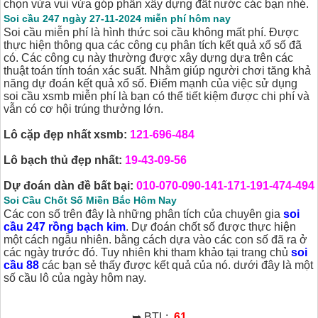
chọn vừa vui vừa góp phần xây dựng đất nước các bạn nhé.
Soi cầu 247 ngày 27-11-2024 miễn phí
hôm nay
Soi cầu miễn phí là hình thức soi cầu không mất phí. Được
thực hiện thông qua các công cụ phân tích kết quả xổ số đã
có. Các công cụ này thường được xây dựng dựa trên các
thuật toán tính toán xác suất. Nhằm giúp người chơi tăng khả
năng dự đoán kết quả xổ số. Điểm mạnh của việc sử dụng
soi cầu xsmb miễn phí là bạn có thể tiết kiệm được chi phí và
vẫn có cơ hội trúng thưởng lớn.
Lô cặp đẹp nhất xsmb:
121-696-484
Lô bạch thủ đẹp nhất:
19-43-09-56
Dự đoán dàn đề bất bại:
010-070-090-141-171-191-474-494
Soi Cầu
Chốt Số Miền Bắc Hôm Nay
Các con số trên đây là những phân tích của chuyên gia
soi
cầu 247 rồng bạch kim
. Dự đoán chốt số được thực hiện
một cách ngẫu nhiên. bằng cách dựa vào các con số đã ra ở
các ngày trước đó. Tuy nhiên khi tham khảo tại trang chủ
soi
cầu 88
các bạn sẻ thấy được kết quả của nó. dưới đây là một
số cầu lô của ngày hôm nay.
➥ BTL:
61