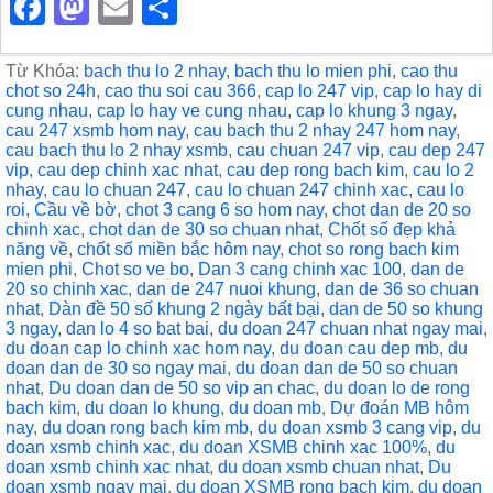
F
M
E
S
a
a
m
h
c
st
ail
ar
Từ Khóa:
bach thu lo 2 nhay
,
bach thu lo mien phi
,
cao thu
chot so 24h
,
cao thu soi cau 366
,
cap lo 247 vip
,
cap lo hay di
e
o
e
cung nhau
,
cap lo hay ve cung nhau
,
cap lo khung 3 ngay
,
cau 247 xsmb hom nay
,
cau bach thu 2 nhay 247 hom nay
,
b
d
cau bach thu lo 2 nhay xsmb
,
cau chuan 247 vip
,
cau dep 247
vip
,
cau dep chinh xac nhat
,
cau dep rong bach kim
,
cau lo 2
o
o
nhay
,
cau lo chuan 247
,
cau lo chuan 247 chinh xac
,
cau lo
o
n
roi
,
Cầu về bờ
,
chot 3 cang 6 so hom nay
,
chot dan de 20 so
chinh xac
,
chot dan de 30 so chuan nhat
,
Chốt số đẹp khả
k
năng về
,
chốt số miền bắc hôm nay
,
chot so rong bach kim
mien phi
,
Chot so ve bo
,
Dan 3 cang chinh xac 100
,
dan de
20 so chinh xac
,
dan de 247 nuoi khung
,
dan de 36 so chuan
nhat
,
Dàn đề 50 số khung 2 ngày bất bại
,
dan de 50 so khung
3 ngay
,
dan lo 4 so bat bai
,
du doan 247 chuan nhat ngay mai
,
du doan cap lo chinh xac hom nay
,
du doan cau dep mb
,
du
doan dan de 30 so ngay mai
,
du doan dan de 50 so chuan
nhat
,
Du doan dan de 50 so vip an chac
,
du doan lo de rong
bach kim
,
du doan lo khung
,
du doan mb
,
Dự đoán MB hôm
nay
,
du doan rong bach kim mb
,
du doan xsmb 3 cang vip
,
du
doan xsmb chinh xac
,
du doan XSMB chinh xac 100%
,
du
doan xsmb chinh xac nhat
,
du doan xsmb chuan nhat
,
Du
doan xsmb ngay mai
,
du doan XSMB rong bach kim
,
du doan