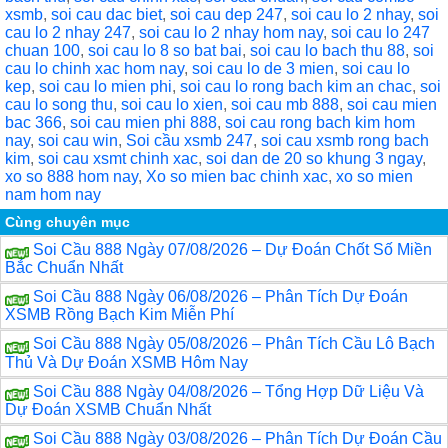
xsmb
,
soi cau dac biet
,
soi cau dep 247
,
soi cau lo 2 nhay
,
soi
cau lo 2 nhay 247
,
soi cau lo 2 nhay hom nay
,
soi cau lo 247
chuan 100
,
soi cau lo 8 so bat bai
,
soi cau lo bach thu 88
,
soi
cau lo chinh xac hom nay
,
soi cau lo de 3 mien
,
soi cau lo
kep
,
soi cau lo mien phi
,
soi cau lo rong bach kim an chac
,
soi
cau lo song thu
,
soi cau lo xien
,
soi cau mb 888
,
soi cau mien
bac 366
,
soi cau mien phi 888
,
soi cau rong bach kim hom
nay
,
soi cau win
,
Soi cầu xsmb 247
,
soi cau xsmb rong bach
kim
,
soi cau xsmt chinh xac
,
soi dan de 20 so khung 3 ngay
,
xo so 888 hom nay
,
Xo so mien bac chinh xac
,
xo so mien
nam hom nay
Cùng chuyên mục
Soi Cầu 888 Ngày 07/08/2026 – Dự Đoán Chốt Số Miền
Bắc Chuẩn Nhất
Soi Cầu 888 Ngày 06/08/2026 – Phân Tích Dự Đoán
XSMB Rồng Bạch Kim Miễn Phí
Soi Cầu 888 Ngày 05/08/2026 – Phân Tích Cầu Lô Bạch
Thủ Và Dự Đoán XSMB Hôm Nay
Soi Cầu 888 Ngày 04/08/2026 – Tổng Hợp Dữ Liệu Và
Dự Đoán XSMB Chuẩn Nhất
Soi Cầu 888 Ngày 03/08/2026 – Phân Tích Dự Đoán Cầu