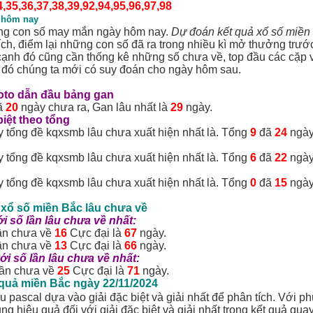
4,35,36,37,38,39,92,94,95,96,97,98
 hôm nay
ùng con số may mắn ngày hôm nay.
Dự đoán kết quả xổ số miền 
ch, điểm lại những con số đã ra trong nhiều kì mở thưởng trướ
cạnh đó cũng cần thống kê những số chưa về, top đầu các cặp về
u đó chúng ta mới có suy đoán cho ngày hôm sau.
loto dẫn đầu bảng gan
ã
20
ngày chưa ra, Gan lâu nhất là
29
ngày.
iệt theo tổng
y tổng đề kqxsmb lâu chưa xuất hiện nhất là. Tổng
9
đã
24
ngày
y tổng đề kqxsmb lâu chưa xuất hiện nhất là. Tổng
6
đã
22
ngày
y tổng đề kqxsmb lâu chưa xuất hiện nhất là. Tổng
0
đã
15
ngày
xổ số miền Bắc lâu chưa về
i số lần lâu chưa về nhất:
lần chưa về
16
Cực đại là
67
ngày.
lần chưa về
13
Cực đại là
66
ngày.
ới số lần lâu chưa về nhất:
lần chưa về
25
Cực đại là
71
ngày.
 quả miền Bắc ngày 22/11/2024
 pascal dựa vào giải đặc biệt và giải nhất để phân tích. Với 
g hiệu quả đối với giải đặc biệt và giải nhất trong kết quả qu