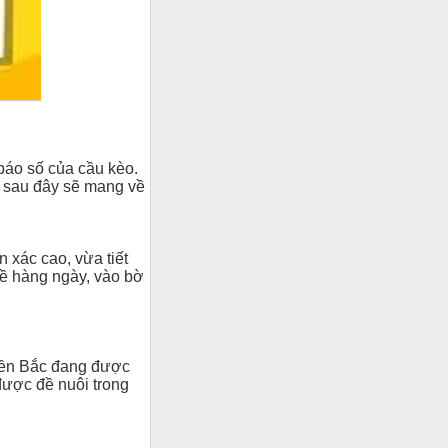
h báo số của cầu kèo.
 sau đây sẽ mang về
 xác cao, vừa tiết
đề hàng ngày, vào bờ
miền Bắc đang được
được đề nuôi trong