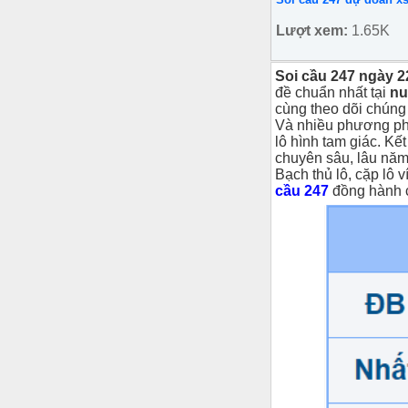
Lượt xem:
1.65K
Soi cầu 247 ngày 2
đề chuẩn nhất tại
nu
cùng theo dõi chúng
Và nhiều phương phá
lô hình tam giác. Kế
chuyên sâu, lâu năm
Bạch thủ lô, cặp lô v
cầu 247
đồng hành 