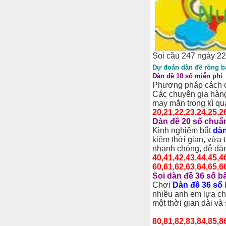
Soi cầu 247 ngày 2
Dự đoán dàn đề rồng 
Dàn đề 10 số miễn phí
Phương pháp cách 
Các chuyên gia hàn
may mắn trong kì qu
20,21,22,23,24,25,2
Dàn đề 20 số chuẩn
Kinh nghiệm bắt
dàn
kiệm thời gian, vừa
nhanh chóng, dễ dà
40,41,42,43,44,45,4
60,61,62,63,64,65,6
Soi dàn đề 36 số bấ
Chơi
Dàn đề 36 số
nhiều anh em lựa ch
một thời gian dài và
80,81,82,83,84,85,8