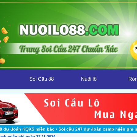
Soi Cầu 88
Nuôi lô
Rồn
88 dự đoán KQXS miền bắc
›
Soi cầu 247 dự đoán xsmb miễn phí 
smb miễn phí ngày 22-11-2024