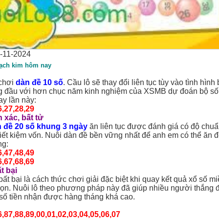
2-11-2024
bạch kim hôm nay
chơi
dàn đề 10 số
. Cầu lô sẽ thay đổi liên tục tùy vào tình hìn
g đầu với hơn chục năm kinh nghiệm của XSMB dự đoán bộ số
ay lần này:
6,27,28,29
 xác, bất tử
 đề 20 số khung 3 ngày
ăn liên tục được đánh giá có độ chuẩn
 tiết kiệm vốn. Nuôi dàn đề bền vững nhất để anh em có thể ăn 
ng:
6,47,48,49
6,67,68,69
t bại
bất bại là cách thức chơi giải đặc biệt khi quay kết quả xổ số 
ọn. Nuôi lô theo phương pháp này đã giúp nhiều người thắng 
 số tiền nhận được hàng tháng khá cao.
6,87,88,89,00,01,02,03,04,05,06,07