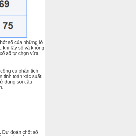
hốt số của những lô
 khi lấy số và không
xổ số tự chọn vừa
 công cụ phân tích
 tính toán xác suất.
ử dụng soi cầu
n.
. Dự đoán chốt số