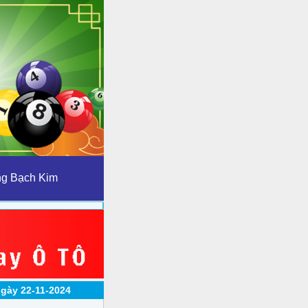
g Bạch Kim
ngày 22-11-2024