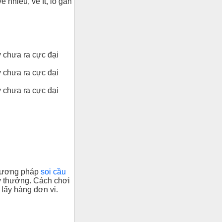
 nhiều, về ít, lô gan
 chưa ra cực đại
 chưa ra cực đại
 chưa ra cực đại
 phương pháp
soi cầu
ay thưởng. Cách chơi
 lấy hàng đơn vị.