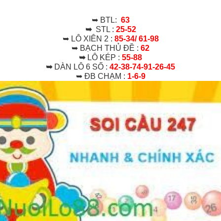
➥ BTL:
63
➥
STL :
25-52
➥ LÔ XIÊN 2 :
85-34/ 61-98
➥ BẠCH THỦ ĐỀ :
62
➥
LÔ KÉP :
55-88
➥
DÀN LÔ 6 SỐ :
42-38-74-91-26-45
➥ ĐB CHẠM :
1-6-9