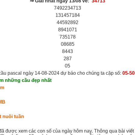
⇒ Giải nhất ngày 13/08 về:
34713
7492234713
131457184
44592892
8941071
735178
08685
8443
287
05
 cầu pascal ngày 14-08-2024 dự báo cho chúng ta cặp số:
05-50
m những cầu đẹp nhất
im
SMB
t nuôi tuần
đã được xem các con số của ngày hôm nay. Thông qua bài viế