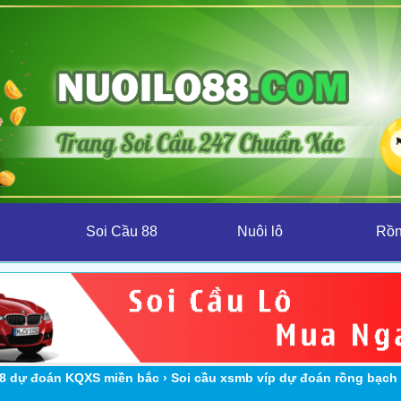
Soi Cầu 88
Nuôi lô
Rồn
88 dự đoán KQXS miền bắc
›
Soi cầu xsmb víp dự đoán rồng bạch