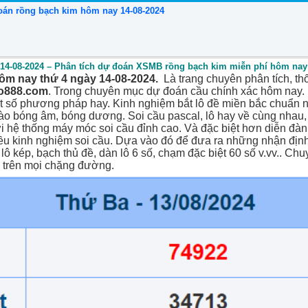
oán rồng bạch kim hôm nay 14-08-2024
 14-08-2024 – Phân tích dự đoán XSMB rồng bạch kim miễn phí hôm nay
ôm nay thứ 4 ngày 14-08-2024.
Là trang chuyên phân tích, thố
lo888.com
. Trong chuyên mục dự đoán cầu chính xác hôm nay. 
ột số phương pháp hay. Kinh nghiệm bắt lô đề miền bắc chuẩn n
 bóng âm, bóng dương. Soi cầu pascal, lô hay về cùng nhau, lô
ới hệ thống máy móc soi cầu đỉnh cao. Và đặc biệt hơn diễn đà
iều kinh nghiệm soi cầu. Dựa vào đó để đưa ra những nhận địn
2, lô kép, bạch thủ đề, dàn lô 6 số, chạm đặc biệt 60 số v.vv.. Ch
 trên mọi chặng đường.