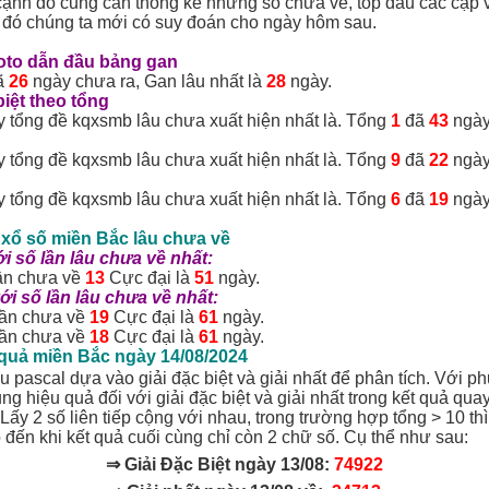
cạnh đó cũng cần thống kê những số chưa về, top đầu các cặp về
u đó chúng ta mới có suy đoán cho ngày hôm sau.
loto dẫn đầu bảng gan
ã
26
ngày chưa ra, Gan lâu nhất là
28
ngày.
iệt theo tổng
y tổng đề kqxsmb lâu chưa xuất hiện nhất là. Tổng
1
đã
43
ngày
y tổng đề kqxsmb lâu chưa xuất hiện nhất là. Tổng
9
đã
22
ngày
y tổng đề kqxsmb lâu chưa xuất hiện nhất là. Tổng
6
đã
19
ngày
xổ số miền Bắc lâu chưa về
i số lần lâu chưa về nhất:
lần chưa về
13
Cực đại là
51
ngày.
ới số lần lâu chưa về nhất:
lần chưa về
19
Cực đại là
61
ngày.
lần chưa về
18
Cực đại là
61
ngày.
 quả miền Bắc ngày 14/08/2024
 pascal dựa vào giải đặc biệt và giải nhất để phân tích. Với
g hiệu quả đối với giải đặc biệt và giải nhất trong kết quả qu
Lấy 2 số liên tiếp cộng với nhau, trong trường hợp tổng > 10 thì
o đến khi kết quả cuối cùng chỉ còn 2 chữ số. Cụ thể như sau:
⇒
Giải Đặc Biệt ngày 13/08:
74922