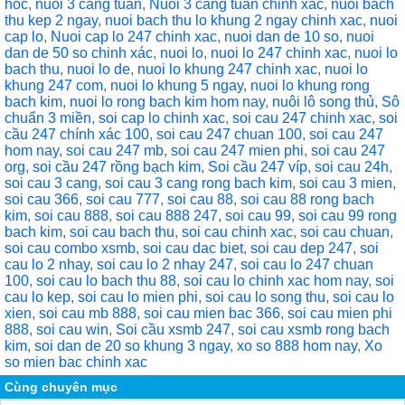
hoc
,
nuoi 3 cang tuan
,
Nuoi 3 cang tuan chinh xac
,
nuoi bach
thu kep 2 ngay
,
nuoi bach thu lo khung 2 ngay chinh xac
,
nuoi
cap lo
,
Nuoi cap lo 247 chinh xac
,
nuoi dan de 10 so
,
nuoi
dan de 50 so chinh xác
,
nuoi lo
,
nuoi lo 247 chinh xac
,
nuoi lo
bach thu
,
nuoi lo de
,
nuoi lo khung 247 chinh xac
,
nuoi lo
khung 247 com
,
nuoi lo khung 5 ngay
,
nuoi lo khung rong
bach kim
,
nuoi lo rong bach kim hom nay
,
nuôi lô song thủ
,
Sô
chuẩn 3 miền
,
soi cap lo chinh xac
,
soi cau 247 chinh xac
,
soi
cầu 247 chính xác 100
,
soi cau 247 chuan 100
,
soi cau 247
hom nay
,
soi cau 247 mb
,
soi cau 247 mien phi
,
soi cau 247
org
,
soi cầu 247 rồng bạch kim
,
Soi cầu 247 víp
,
soi cau 24h
,
soi cau 3 cang
,
soi cau 3 cang rong bach kim
,
soi cau 3 mien
,
soi cau 366
,
soi cau 777
,
soi cau 88
,
soi cau 88 rong bach
kim
,
soi cau 888
,
soi cau 888 247
,
soi cau 99
,
soi cau 99 rong
bach kim
,
soi cau bach thu
,
soi cau chinh xac
,
soi cau chuan
,
soi cau combo xsmb
,
soi cau dac biet
,
soi cau dep 247
,
soi
cau lo 2 nhay
,
soi cau lo 2 nhay 247
,
soi cau lo 247 chuan
100
,
soi cau lo bach thu 88
,
soi cau lo chinh xac hom nay
,
soi
cau lo kep
,
soi cau lo mien phi
,
soi cau lo song thu
,
soi cau lo
xien
,
soi cau mb 888
,
soi cau mien bac 366
,
soi cau mien phi
888
,
soi cau win
,
Soi cầu xsmb 247
,
soi cau xsmb rong bach
kim
,
soi dan de 20 so khung 3 ngay
,
xo so 888 hom nay
,
Xo
so mien bac chinh xac
Cùng chuyên mục