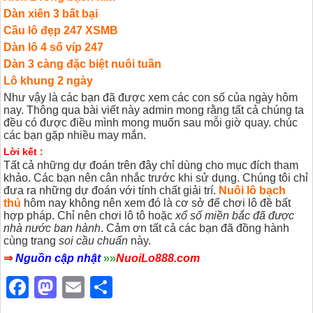
Dàn xiên 3 bất bại
Cầu lô đẹp 247 XSMB
Dàn lô 4 số víp 247
Dàn 3 càng đặc biệt nuôi tuần
Lô khung 2 ngày
Như vậy là các bạn đã được xem các con số của ngày hôm
nay. Thông qua bài viết này admin mong rằng tất cả chúng ta
đều có được điều mình mong muốn sau mỗi giờ quay. chúc
các bạn gặp nhiều may mắn.
Lời kết :
Tất cả những dự đoán trên đây chỉ dùng cho mục đích tham
khảo. Các bạn nên cân nhắc trước khi sử dụng. Chúng tôi chỉ
đưa ra những dự đoán với tính chất giải trí.
Nuôi lô bạch
thủ
hôm nay không nên xem đó là cơ sở để chơi lô đề bất
hợp pháp. Chỉ nên chơi lô tô hoặc
xổ số miền bắc đã được
nhà nước ban hành
. Cảm ơn tất cả các bạn đã đồng hành
cùng trang
soi cầu chuẩn
này.
⇒
Nguồn cập nhật
»»
NuoiLo888.com
F
M
E
S
a
a
m
h