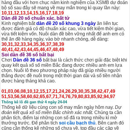
hàng đầu với hơn chục năm kinh nghiệm của XSMB dự đoán
bộ số sau đây sẽ mang về may mắn trong kì quay lần này:
10,11,12,13,14,15,16,17,18,19
Dàn đề 20 số chuẩn xác, bất tử
Kinh nghiệm bắt
dàn đề 20 số khung 3 ngày
ăn liên tục
được đánh giá có độ chuẩn xác cao, vừa tiết kiệm thời gian,
vừa tiết kiệm vốn. Nuôi dàn đề bền vững nhất để anh em có
thể ăn đề hàng ngày, vào bờ nhanh chóng, dễ dàng:
30,31,32,33,34,35,36,37,38,39
40,41,42,43,44,45,46,47,48,49
Soi dàn đề 36 số bất bại
Chơi
Dàn đề 36 số
bất bại là cách thức chơi giải đặc biệt khi
quay kết quả xổ số miền Bắc đang được nhiều anh em lựa
chọn. Nuôi lô theo phương pháp này đã giúp nhiều người
thắng được đề nuôi trong một thời gian dài và số tiền nhận
được hàng tháng khá cao.
01,03,06,08,10,12,15,17,21,24,26,29,30,35,38,42,47,49
51,53,56,58,60,62,65,67,71,74,76,79,80,83,85,92,94,97
Thống kê lô đề gan thứ 4 ngày 24-04
Thống kê dữ liệu cùng con số may mắn ngày hôm nay.
Dự
đoán kết quả xổ số miền Bắc chính xác nhất.
Chúng ta cần
phân tích, điểm lại những con số đã ra trong nhiều kì mở
thưởng trước. Để phân tích
soi cầu bạch thủ
. Bên cạnh đó
cũng cần thống kê những số chưa về, top đầu các cặp về