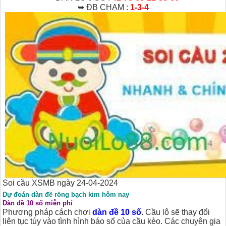
➥ ĐB CHẠM :
1-3-4
Soi cầu XSMB ngày 24-04-2024
Dự đoán dàn đề rồng bạch kim hôm nay
Dàn đề 10 số miễn phí
Phương pháp cách chơi
dàn đề 10 số
. Cầu lô sẽ thay đổi
liên tục tùy vào tình hình báo số của cầu kèo. Các chuyên gia