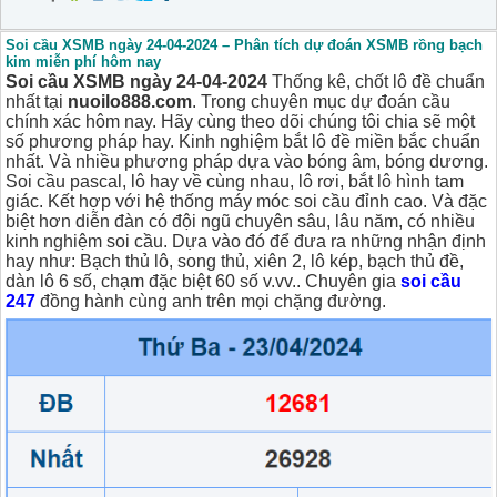
Soi cầu XSMB ngày 24-04-2024 – Phân tích dự đoán XSMB rồng bạch
kim miễn phí hôm nay
Soi cầu XSMB ngày 24-04-2024
Thống kê, chốt lô đề chuẩn
nhất tại
nuoilo888.com
. Trong chuyên mục dự đoán cầu
chính xác hôm nay. Hãy cùng theo dõi chúng tôi chia sẽ một
số phương pháp hay. Kinh nghiệm bắt lô đề miền bắc chuẩn
nhất. Và nhiều phương pháp dựa vào bóng âm, bóng dương.
Soi cầu pascal, lô hay về cùng nhau, lô rơi, bắt lô hình tam
giác. Kết hợp với hệ thống máy móc soi cầu đỉnh cao. Và đặc
biệt hơn diễn đàn có đội ngũ chuyên sâu, lâu năm, có nhiều
kinh nghiệm soi cầu. Dựa vào đó để đưa ra những nhận định
hay như: Bạch thủ lô, song thủ, xiên 2, lô kép, bạch thủ đề,
dàn lô 6 số, chạm đặc biệt 60 số v.vv.. Chuyên gia
soi cầu
247
đồng hành cùng anh trên mọi chặng đường.