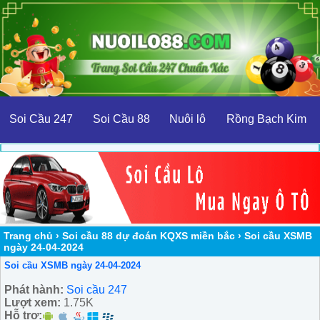
Soi Cầu 247
Soi Cầu 88
Nuôi lô
Rồng Bạch Kim
Trang chủ
›
Soi cầu 88 dự đoán KQXS miền bắc
›
Soi cầu XSMB
ngày 24-04-2024
Soi cầu XSMB ngày 24-04-2024
Phát hành:
Soi cầu 247
Lượt xem:
1.75K
Hỗ trợ: