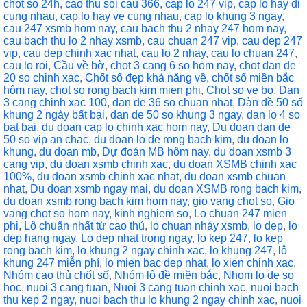
chot so 24h
,
cao thu soi cau 366
,
cap lo 247 vip
,
cap lo hay di
e
o
e
cung nhau
,
cap lo hay ve cung nhau
,
cap lo khung 3 ngay
,
cau 247 xsmb hom nay
,
cau bach thu 2 nhay 247 hom nay
,
b
d
cau bach thu lo 2 nhay xsmb
,
cau chuan 247 vip
,
cau dep 247
vip
,
cau dep chinh xac nhat
,
cau lo 2 nhay
,
cau lo chuan 247
,
o
o
cau lo roi
,
Cầu về bờ
,
chot 3 cang 6 so hom nay
,
chot dan de
o
n
20 so chinh xac
,
Chốt số đẹp khả năng về
,
chốt số miền bắc
hôm nay
,
chot so rong bach kim mien phi
,
Chot so ve bo
,
Dan
k
3 cang chinh xac 100
,
dan de 36 so chuan nhat
,
Dàn đề 50 số
khung 2 ngày bất bại
,
dan de 50 so khung 3 ngay
,
dan lo 4 so
bat bai
,
du doan cap lo chinh xac hom nay
,
Du doan dan de
50 so vip an chac
,
du doan lo de rong bach kim
,
du doan lo
khung
,
du doan mb
,
Dự đoán MB hôm nay
,
du doan xsmb 3
cang vip
,
du doan xsmb chinh xac
,
du doan XSMB chinh xac
100%
,
du doan xsmb chinh xac nhat
,
du doan xsmb chuan
nhat
,
Du doan xsmb ngay mai
,
du doan XSMB rong bach kim
,
du doan xsmb rong bach kim hom nay
,
gio vang chot so
,
Gio
vang chot so hom nay
,
kinh nghiem so
,
Lo chuan 247 mien
phi
,
Lô chuẩn nhất từ cao thủ
,
lo chuan nháy xsmb
,
lo dep
,
lo
dep hang ngay
,
Lo dep nhat trong ngay
,
lo kep 247
,
lo kep
rong bach kim
,
lo khung 2 ngay chinh xac
,
lo khung 247
,
lô
khung 247 miễn phí
,
lo mien bac dep nhat
,
lo xien chinh xac
,
Nhóm cao thủ chốt số
,
Nhóm lô đề miền bắc
,
Nhom lo de so
hoc
,
nuoi 3 cang tuan
,
Nuoi 3 cang tuan chinh xac
,
nuoi bach
thu kep 2 ngay
,
nuoi bach thu lo khung 2 ngay chinh xac
,
nuoi