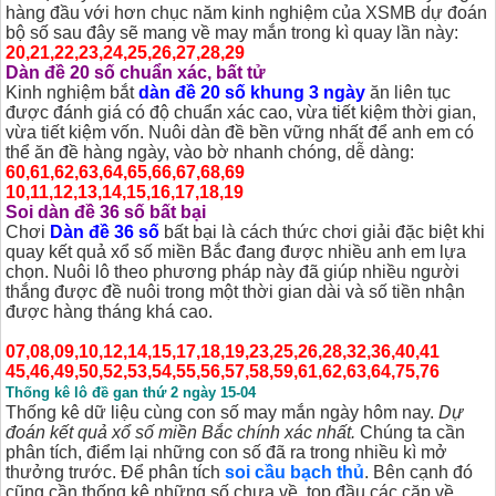
hàng đầu với hơn chục năm kinh nghiệm của XSMB dự đoán
bộ số sau đây sẽ mang về may mắn trong kì quay lần này:
20,21,22,23,24,25,26,27,28,29
Dàn đề 20 số chuẩn xác, bất tử
Kinh nghiệm bắt
dàn đề 20 số khung 3 ngày
ăn liên tục
được đánh giá có độ chuẩn xác cao, vừa tiết kiệm thời gian,
vừa tiết kiệm vốn. Nuôi dàn đề bền vững nhất để anh em có
thể ăn đề hàng ngày, vào bờ nhanh chóng, dễ dàng:
60,61,62,63,64,65,66,67,68,69
10,11,12,13,14,15,16,17,18,19
Soi dàn đề 36 số bất bại
Chơi
Dàn đề 36 số
bất bại là cách thức chơi giải đặc biệt khi
quay kết quả xổ số miền Bắc đang được nhiều anh em lựa
chọn. Nuôi lô theo phương pháp này đã giúp nhiều người
thắng được đề nuôi trong một thời gian dài và số tiền nhận
được hàng tháng khá cao.
07,08,09,10,12,14,15,17,18,19,23,25,26,28,32,36,40,41
45,46,49,50,52,53,54,55,56,57,58,59,61,62,63,64,75,76
Thống kê lô đề gan thứ 2 ngày 15-04
Thống kê dữ liệu cùng con số may mắn ngày hôm nay.
Dự
đoán kết quả xổ số miền Bắc chính xác nhất.
Chúng ta cần
phân tích, điểm lại những con số đã ra trong nhiều kì mở
thưởng trước. Để phân tích
soi cầu bạch thủ
. Bên cạnh đó
cũng cần thống kê những số chưa về, top đầu các cặp về