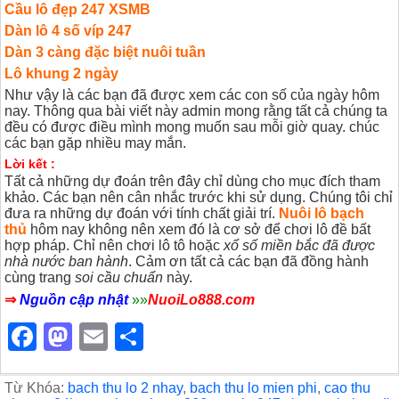
Cầu lô đẹp 247 XSMB
Dàn lô 4 số víp 247
Dàn 3 càng đặc biệt nuôi tuần
Lô khung 2 ngày
Như vậy là các bạn đã được xem các con số của ngày hôm
nay. Thông qua bài viết này admin mong rằng tất cả chúng ta
đều có được điều mình mong muốn sau mỗi giờ quay. chúc
các bạn gặp nhiều may mắn.
Lời kết :
Tất cả những dự đoán trên đây chỉ dùng cho mục đích tham
khảo. Các bạn nên cân nhắc trước khi sử dụng. Chúng tôi chỉ
đưa ra những dự đoán với tính chất giải trí.
Nuôi lô bạch
thủ
hôm nay không nên xem đó là cơ sở để chơi lô đề bất
hợp pháp. Chỉ nên chơi lô tô hoặc
xổ số miền bắc đã được
nhà nước ban hành
. Cảm ơn tất cả các bạn đã đồng hành
cùng trang
soi cầu chuẩn
này.
⇒
Nguồn cập nhật
»»
NuoiLo888.com
F
M
E
S
a
a
m
h
c
st
ail
ar
Từ Khóa:
bach thu lo 2 nhay
,
bach thu lo mien phi
,
cao thu