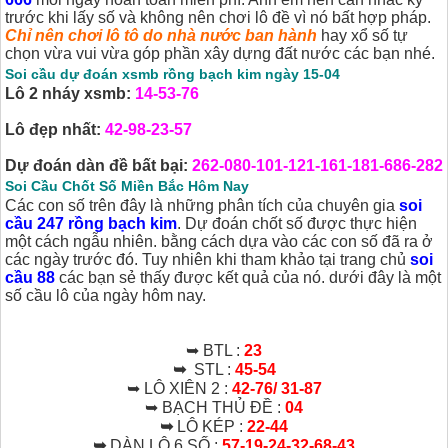
trước khi lấy số và không nên chơi lô đề vì nó bất hợp pháp.
Chỉ nên chơi lô tô do nhà nước ban hành
hay xổ số tự
chọn vừa vui vừa góp phần xây dựng đất nước các bạn nhé.
Soi cầu
dự đoán xsmb rồng bạch kim
ngày 15-04
Lô 2 nháy xsmb:
14-53-76
Lô đẹp nhất:
42-98-23-57
Dự đoán dàn đề bất bại:
262-080-101-121-161-181-686-282
Soi Cầu
Chốt Số Miền Bắc Hôm Nay
Các con số trên đây là những phân tích của chuyên gia
soi
cầu 247 rồng bạch kim
. Dự đoán chốt số được thực hiện
một cách ngẫu nhiên. bằng cách dựa vào các con số đã ra ở
các ngày trước đó. Tuy nhiên khi tham khảo tại trang chủ
soi
cầu 88
các bạn sẻ thấy được kết quả của nó. dưới đây là một
số cầu lô của ngày hôm nay.
➥ BTL :
23
➥
STL :
45-54
➥ LÔ XIÊN 2 :
42-76/ 31-87
➥ BẠCH THỦ ĐỀ :
04
➥
LÔ KÉP :
22-44
➥
DÀN LÔ 6 SỐ :
57-19-24-32-68-43