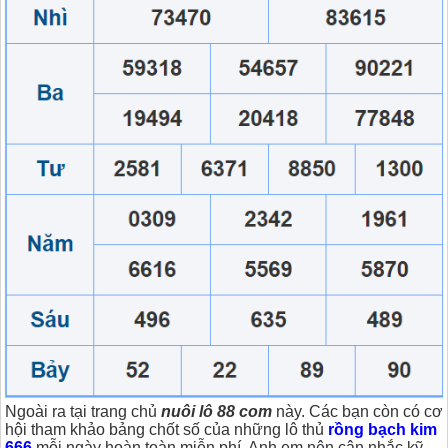
Ngoài ra tại trang chủ
nuôi lô 88 com
này. Các bạn còn có cơ
hội tham khảo bảng chốt số của những lô thủ
rồng bạch kim
666
mỗi ngày hoàn toàn miễn phí. Anh em nên cân nhắc kỹ