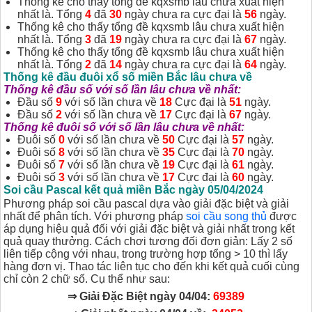
Thống kê cho thấy tổng đề kqxsmb lâu chưa xuất hiện
nhất là. Tổng
4
đã
30
ngày chưa ra cực đại là
56
ngày.
Thống kê cho thấy tổng đề kqxsmb lâu chưa xuất hiện
nhất là. Tổng
3
đã
19
ngày chưa ra cực đại là
67
ngày.
Thống kê cho thấy tổng đề kqxsmb lâu chưa xuất hiện
nhất là. Tổng
2
đã
14
ngày chưa ra cực đại là
64
ngày.
Thống kê đầu đuôi
xổ số miền Bắc lâu chưa về
Thống kê đầu số với số lần lâu chưa về nhất:
Đầu số
9
với số lần chưa về
18
Cực đại là
51
ngày.
Đầu số
2
với số lần chưa về
17
Cực đại là
67
ngày.
Thống kê đuôi số với số lần lâu chưa về nhất:
Đuôi số
0
với số lần chưa về
50
Cực đại là
57
ngày.
Đuôi số
8
với số lần chưa về
35
Cực đại là
70
ngày.
Đuôi số
7
với số lần chưa về
19
Cực đại là
61
ngày.
Đuôi số
3
với số lần chưa về
17
Cực đại là
60
ngày.
Soi cầu Pascal kết quả miền Bắc ngày 05/04/2024
Phương pháp soi cầu pascal dựa vào giải đặc biệt và giải
nhất để phân tích. Với phương pháp
soi cầu song thủ
được
áp dụng hiệu quả đối với giải đặc biệt và giải nhất trong kết
quả quay thưởng. Cách chơi tương đối đơn giản: Lấy 2 số
liên tiếp cộng với nhau, trong trường hợp tổng > 10 thì lấy
hàng đơn vị. Thao tác liên tục cho đến khi kết quả cuối cùng
chỉ còn 2 chữ số. Cụ thể như sau:
⇒
Giải Đặc Biệt ngày 04/04:
69389