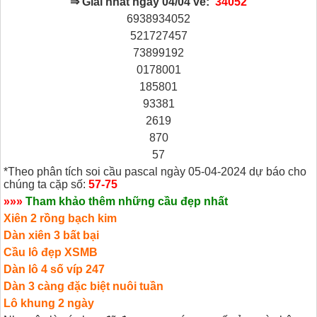
⇒ Giải nhất ngày 04/04 về:
34052
6938934052
521727457
73899192
0178001
185801
93381
2619
870
57
*Theo phân tích soi cầu pascal ngày 05-04-2024 dự báo cho
chúng ta cặp số:
57-75
»»»
T
ham khảo thêm những cầu đẹp nhất
Xiên 2 rồng bạch kim
Dàn xiên 3 bất bại
Cầu lô đẹp XSMB
Dàn lô 4 số víp 247
Dàn 3 càng đặc biệt nuôi tuần
Lô khung 2 ngày