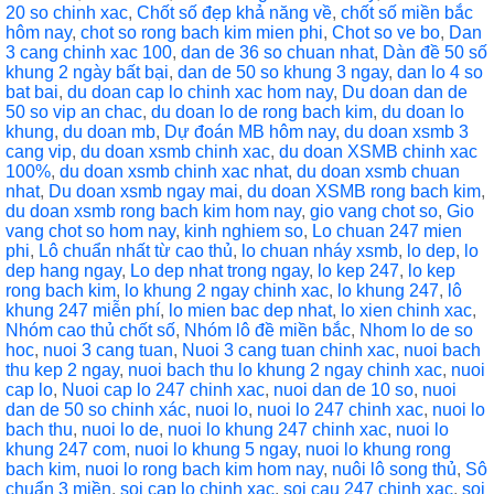
o
n
20 so chinh xac
,
Chốt số đẹp khả năng về
,
chốt số miền bắc
hôm nay
,
chot so rong bach kim mien phi
,
Chot so ve bo
,
Dan
k
3 cang chinh xac 100
,
dan de 36 so chuan nhat
,
Dàn đề 50 số
khung 2 ngày bất bại
,
dan de 50 so khung 3 ngay
,
dan lo 4 so
bat bai
,
du doan cap lo chinh xac hom nay
,
Du doan dan de
50 so vip an chac
,
du doan lo de rong bach kim
,
du doan lo
khung
,
du doan mb
,
Dự đoán MB hôm nay
,
du doan xsmb 3
cang vip
,
du doan xsmb chinh xac
,
du doan XSMB chinh xac
100%
,
du doan xsmb chinh xac nhat
,
du doan xsmb chuan
nhat
,
Du doan xsmb ngay mai
,
du doan XSMB rong bach kim
,
du doan xsmb rong bach kim hom nay
,
gio vang chot so
,
Gio
vang chot so hom nay
,
kinh nghiem so
,
Lo chuan 247 mien
phi
,
Lô chuẩn nhất từ cao thủ
,
lo chuan nháy xsmb
,
lo dep
,
lo
dep hang ngay
,
Lo dep nhat trong ngay
,
lo kep 247
,
lo kep
rong bach kim
,
lo khung 2 ngay chinh xac
,
lo khung 247
,
lô
khung 247 miễn phí
,
lo mien bac dep nhat
,
lo xien chinh xac
,
Nhóm cao thủ chốt số
,
Nhóm lô đề miền bắc
,
Nhom lo de so
hoc
,
nuoi 3 cang tuan
,
Nuoi 3 cang tuan chinh xac
,
nuoi bach
thu kep 2 ngay
,
nuoi bach thu lo khung 2 ngay chinh xac
,
nuoi
cap lo
,
Nuoi cap lo 247 chinh xac
,
nuoi dan de 10 so
,
nuoi
dan de 50 so chinh xác
,
nuoi lo
,
nuoi lo 247 chinh xac
,
nuoi lo
bach thu
,
nuoi lo de
,
nuoi lo khung 247 chinh xac
,
nuoi lo
khung 247 com
,
nuoi lo khung 5 ngay
,
nuoi lo khung rong
bach kim
,
nuoi lo rong bach kim hom nay
,
nuôi lô song thủ
,
Sô
chuẩn 3 miền
,
soi cap lo chinh xac
,
soi cau 247 chinh xac
,
soi