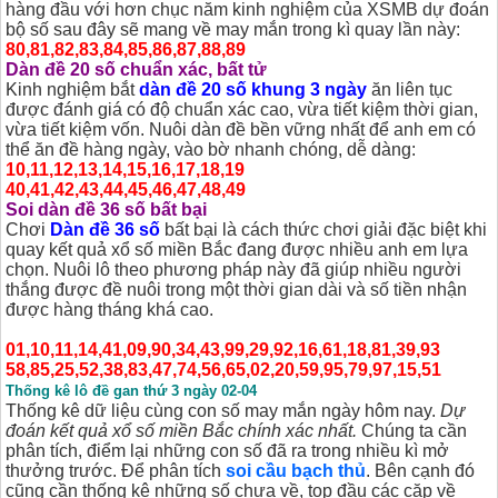
hàng đầu với hơn chục năm kinh nghiệm của XSMB dự đoán
bộ số sau đây sẽ mang về may mắn trong kì quay lần này:
80,81,82,83,84,85,86,87,88,89
Dàn đề 20 số chuẩn xác, bất tử
Kinh nghiệm bắt
dàn đề 20 số khung 3 ngày
ăn liên tục
được đánh giá có độ chuẩn xác cao, vừa tiết kiệm thời gian,
vừa tiết kiệm vốn. Nuôi dàn đề bền vững nhất để anh em có
thể ăn đề hàng ngày, vào bờ nhanh chóng, dễ dàng:
10,11,12,13,14,15,16,17,18,19
40,41,42,43,44,45,46,47,48,49
Soi dàn đề 36 số bất bại
Chơi
Dàn đề 36 số
bất bại là cách thức chơi giải đặc biệt khi
quay kết quả xổ số miền Bắc đang được nhiều anh em lựa
chọn. Nuôi lô theo phương pháp này đã giúp nhiều người
thắng được đề nuôi trong một thời gian dài và số tiền nhận
được hàng tháng khá cao.
01,10,11,14,41,09,90,34,43,99,29,92,16,61,18,81,39,93
58,85,25,52,38,83,47,74,56,65,02,20,59,95,79,97,15,51
Thống kê lô đề gan thứ 3 ngày 02-04
Thống kê dữ liệu cùng con số may mắn ngày hôm nay.
Dự
đoán kết quả xổ số miền Bắc chính xác nhất.
Chúng ta cần
phân tích, điểm lại những con số đã ra trong nhiều kì mở
thưởng trước. Để phân tích
soi cầu bạch thủ
. Bên cạnh đó
cũng cần thống kê những số chưa về, top đầu các cặp về