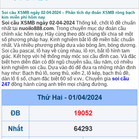
Soi cầu XSMB ngày 02-04-2024 – Phân tích dự đoán XSMB rồng bạch
kim miễn phí hôm nay
Soi cầu XSMB ngày 02-04-2024
Thống kê, chốt lô đề chuẩn
nhất tại
nuoilo888.com
. Trong chuyên mục dự đoán cầu
chính xác hôm nay. Hãy cùng theo dõi chúng tôi chia sẽ một
số phương pháp hay. Kinh nghiệm bắt lô đề miền bắc chuẩn
nhất. Và nhiều phương pháp dựa vào bóng âm, bóng dương.
Soi cầu pascal, lô hay về cùng nhau, lô rơi, bắt lô hình tam
giác. Kết hợp với hệ thống máy móc soi cầu đỉnh cao. Và đặc
biệt hơn diễn đàn có đội ngũ chuyên sâu, lâu năm, có nhiều
kinh nghiệm soi cầu. Dựa vào đó để đưa ra những nhận định
hay như: Bạch thủ lô, song thủ, xiên 2, lô kép, bạch thủ đề,
dàn lô 6 số, chạm đặc biệt 60 số v.vv.. Chuyên gia
soi cầu
247
đồng hành cùng anh trên mọi chặng đường.