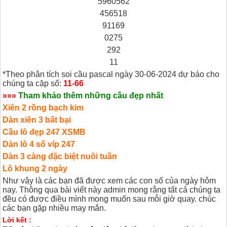
5960562
456518
91169
0275
292
11
*Theo phân tích soi cầu pascal ngày 30-06-2024 dự báo cho
chúng ta cặp số:
11-66
»»»
T
ham khảo thêm những cầu đẹp nhất
Xiên 2 rồng bạch kim
Dàn xiên 3 bất bại
Cầu lô đẹp 247 XSMB
Dàn lô 4 số víp 247
Dàn 3 càng đặc biệt nuôi tuần
Lô khung 2 ngày
Như vậy là các bạn đã được xem các con số của ngày hôm
nay. Thông qua bài viết này admin mong rằng tất cả chúng ta
đều có được điều mình mong muốn sau mỗi giờ quay. chúc
các bạn gặp nhiều may mắn.
Lời kết :