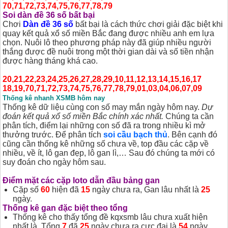
70,71,72,73,74,75,76,77,78,79
Soi dàn đề 36 số bất bại
Chơi
Dàn đề 36 số
bất bại là cách thức chơi giải đặc biệt khi
quay kết quả xổ số miền Bắc đang được nhiều anh em lựa
chọn. Nuôi lô theo phương pháp này đã giúp nhiều người
thắng được đề nuôi trong một thời gian dài và số tiền nhận
được hàng tháng khá cao.
20,21,22,23,24,25,26,27,28,29,10,11,12,13,14,15,16,17
18,19,70,71,72,73,74,75,76,77,78,79,01,03,04,06,07,09
Thống kê nhanh XSMB hôm nay
Thống kê dữ liệu cùng con số may mắn ngày hôm nay.
Dự
đoán kết quả xổ số miền Bắc chính xác nhất.
Chúng ta cần
phân tích, điểm lại những con số đã ra trong nhiều kì mở
thưởng trước. Để phân tích
soi cầu bạch thủ
. Bên cạnh đó
cũng cần thống kê những số chưa về, top đầu các cặp về
nhiều, về ít, lô gan đẹp, lô gan lì,… Sau đó chúng ta mới có
suy đoán cho ngày hôm sau.
Điểm mặt các cặp loto dẫn đầu bảng gan
Cặp số
60
hiện đã
15
ngày chưa ra, Gan lâu nhất là
25
ngày.
Thống kê gan đặc biệt theo tổng
Thống kê cho thấy tổng đề kqxsmb lâu chưa xuất hiện
nhất là. Tổng
7
đã
25
ngày chưa ra cực đại là
54
ngày.