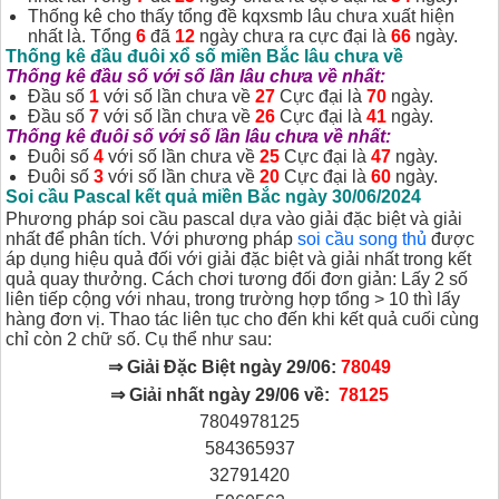
Thống kê cho thấy tổng đề kqxsmb lâu chưa xuất hiện
nhất là. Tổng
6
đã
12
ngày chưa ra cực đại là
66
ngày.
Thống kê đầu đuôi
xổ số miền Bắc lâu chưa về
Thống kê đầu số với số lần lâu chưa về nhất:
Đầu số
1
với số lần chưa về
27
Cực đại là
70
ngày.
Đầu số
7
với số lần chưa về
26
Cực đại là
41
ngày.
Thống kê đuôi số với số lần lâu chưa về nhất:
Đuôi số
4
với số lần chưa về
25
Cực đại là
47
ngày.
Đuôi số
3
với số lần chưa về
20
Cực đại là
60
ngày.
Soi cầu Pascal kết quả miền Bắc ngày 30/06/2024
Phương pháp soi cầu pascal dựa vào giải đặc biệt và giải
nhất để phân tích. Với phương pháp
soi cầu song thủ
được
áp dụng hiệu quả đối với giải đặc biệt và giải nhất trong kết
quả quay thưởng. Cách chơi tương đối đơn giản: Lấy 2 số
liên tiếp cộng với nhau, trong trường hợp tổng > 10 thì lấy
hàng đơn vị. Thao tác liên tục cho đến khi kết quả cuối cùng
chỉ còn 2 chữ số. Cụ thể như sau:
⇒
Giải Đặc Biệt ngày 29/06:
78049
⇒ Giải nhất ngày 29/06 về:
78125
7804978125
584365937
32791420