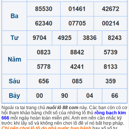
Ngoài ra tại trang chủ
nuôi lô 88 com
này. Các bạn còn có cơ
hội tham khảo bảng chốt số của những lô thủ
rồng bạch kim
666
mỗi ngày hoàn toàn miễn phí. Anh em nên cân nhắc kỹ
trước khi lấy số và không nên chơi lô đề vì nó bất hợp pháp.
Chỉ nên chơi lô tô do nhà nước ban hành
hay xổ số tự