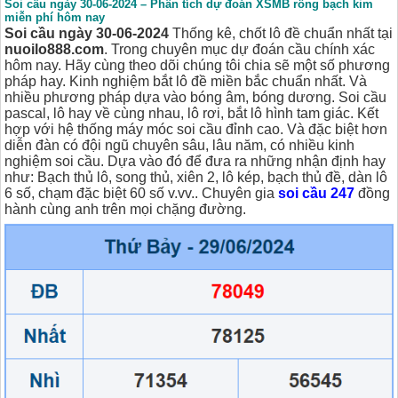
Soi cầu ngày 30-06-2024 – Phân tích dự đoán XSMB rồng bạch kim
miễn phí hôm nay
Soi cầu ngày 30-06-2024
Thống kê, chốt lô đề chuẩn nhất tại
nuoilo888.com
. Trong chuyên mục dự đoán cầu chính xác
hôm nay. Hãy cùng theo dõi chúng tôi chia sẽ một số phương
pháp hay. Kinh nghiệm bắt lô đề miền bắc chuẩn nhất. Và
nhiều phương pháp dựa vào bóng âm, bóng dương. Soi cầu
pascal, lô hay về cùng nhau, lô rơi, bắt lô hình tam giác. Kết
hợp với hệ thống máy móc soi cầu đỉnh cao. Và đặc biệt hơn
diễn đàn có đội ngũ chuyên sâu, lâu năm, có nhiều kinh
nghiệm soi cầu. Dựa vào đó để đưa ra những nhận định hay
như: Bạch thủ lô, song thủ, xiên 2, lô kép, bạch thủ đề, dàn lô
6 số, chạm đặc biệt 60 số v.vv.. Chuyên gia
soi cầu 247
đồng
hành cùng anh trên mọi chặng đường.