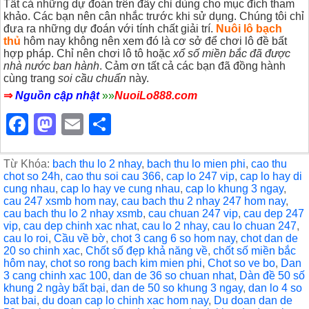
Tất cả những dự đoán trên đây chỉ dùng cho mục đích tham
khảo. Các bạn nên cân nhắc trước khi sử dụng. Chúng tôi chỉ
đưa ra những dự đoán với tính chất giải trí.
Nuôi lô bạch
thủ
hôm nay không nên xem đó là cơ sở để chơi lô đề bất
hợp pháp. Chỉ nên chơi lô tô hoặc
xổ số miền bắc đã được
nhà nước ban hành
. Cảm ơn tất cả các bạn đã đồng hành
cùng trang
soi cầu chuẩn
này.
⇒
Nguồn cập nhật
»»
NuoiLo888.com
F
M
E
S
a
a
m
h
c
st
ail
ar
Từ Khóa:
bach thu lo 2 nhay
,
bach thu lo mien phi
,
cao thu
chot so 24h
,
cao thu soi cau 366
,
cap lo 247 vip
,
cap lo hay di
e
o
e
cung nhau
,
cap lo hay ve cung nhau
,
cap lo khung 3 ngay
,
cau 247 xsmb hom nay
,
cau bach thu 2 nhay 247 hom nay
,
b
d
cau bach thu lo 2 nhay xsmb
,
cau chuan 247 vip
,
cau dep 247
vip
,
cau dep chinh xac nhat
,
cau lo 2 nhay
,
cau lo chuan 247
,
o
o
cau lo roi
,
Cầu về bờ
,
chot 3 cang 6 so hom nay
,
chot dan de
o
n
20 so chinh xac
,
Chốt số đẹp khả năng về
,
chốt số miền bắc
hôm nay
,
chot so rong bach kim mien phi
,
Chot so ve bo
,
Dan
k
3 cang chinh xac 100
,
dan de 36 so chuan nhat
,
Dàn đề 50 số
khung 2 ngày bất bại
,
dan de 50 so khung 3 ngay
,
dan lo 4 so
bat bai
,
du doan cap lo chinh xac hom nay
,
Du doan dan de