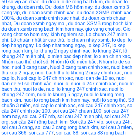
50 so vip an chac
,
du doan lo de rong bach kim
,
du doan lo
khung
,
du doan mb
,
Dự đoán MB hôm nay
,
du doan xsmb 3
cang vip
,
du doan xsmb chinh xac
,
du doan XSMB chinh xac
100%
,
du doan xsmb chinh xac nhat
,
du doan xsmb chuan
nhat
,
Du doan xsmb ngay mai
,
du doan XSMB rong bach kim
,
du doan xsmb rong bach kim hom nay
,
gio vang chot so
,
Gio
vang chot so hom nay
,
kinh nghiem so
,
Lo chuan 247 mien
phi
,
Lô chuẩn nhất từ cao thủ
,
lo chuan nháy xsmb
,
lo dep
,
lo
dep hang ngay
,
Lo dep nhat trong ngay
,
lo kep 247
,
lo kep
rong bach kim
,
lo khung 2 ngay chinh xac
,
lo khung 247
,
lô
khung 247 miễn phí
,
lo mien bac dep nhat
,
lo xien chinh xac
,
Nhóm cao thủ chốt số
,
Nhóm lô đề miền bắc
,
Nhom lo de so
hoc
,
nuoi 3 cang tuan
,
Nuoi 3 cang tuan chinh xac
,
nuoi bach
thu kep 2 ngay
,
nuoi bach thu lo khung 2 ngay chinh xac
,
nuoi
cap lo
,
Nuoi cap lo 247 chinh xac
,
nuoi dan de 10 so
,
nuoi
dan de 50 so chinh xác
,
nuoi lo
,
nuoi lo 247 chinh xac
,
nuoi lo
bach thu
,
nuoi lo de
,
nuoi lo khung 247 chinh xac
,
nuoi lo
khung 247 com
,
nuoi lo khung 5 ngay
,
nuoi lo khung rong
bach kim
,
nuoi lo rong bach kim hom nay
,
nuôi lô song thủ
,
Sô
chuẩn 3 miền
,
soi cap lo chinh xac
,
soi cau 247 chinh xac
,
soi
cầu 247 chính xác 100
,
soi cau 247 chuan 100
,
soi cau 247
hom nay
,
soi cau 247 mb
,
soi cau 247 mien phi
,
soi cau 247
org
,
soi cầu 247 rồng bạch kim
,
Soi cầu 247 víp
,
soi cau 24h
,
soi cau 3 cang
,
soi cau 3 cang rong bach kim
,
soi cau 3 mien
,
soi cau 366
,
soi cau 777
,
soi cau 88
,
soi cau 88 rong bach