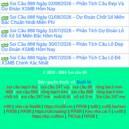
Soi Cầu 888 Ngày 02/08/2026 – Phân Tích Cầu Đẹp Và
Dự Đoán XSMB Hôm Nay
Soi Cầu 888 Ngày 01/08/2026 – Dự Đoán Chốt Số Miền
Bắc Chuẩn Nhất Miễn Phí
Soi Cầu 888 Ngày 31/07/2026 – Phân Tích Dự Đoán Lô
Đề Xổ Số Miền Bắc Hôm Nay
Soi Cầu 888 Ngày 30/07/2026 – Phân Tích Cầu Lô Đẹp
Dự Đoán XSMB Hôm Nay
Soi Cầu 888 Ngày 29/07/2026 – Phân Tích Cầu Lô Đề
XSMB Chính Xác Nhất
© 2019 - 2024
Soi cầu 88
Bản quyền thuộc về
Nuôi lô
soi cầu bạch thủ
|
soi cầu 247 víp
|
soi cầu 88
|
rồng bạch kim
888
|
soi cầu 666
|
rồng bạch kim
|
soi cầu 888
|
rồng bạch kim
chốt số
|
soi cầu 247 mb
|
nuôi lô tô
|
xổ số 3 m
|
Soi cầu 247 me
|
rr88
|
nhà cái Net88
|
https://xx88.vin
|
RR88
|
lu88
|
xx88.fashion
|
RR88
|
RR88
|
https://o8.trading/
|
RR88
|
Kèo nhà cái 5
|
xx88
|
https://kjc.coffee/
|
79Club
|
RR88
|