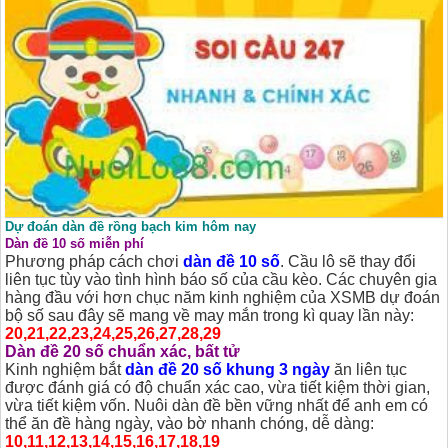
Dự đoán dàn đề rồng bạch kim hôm nay
Dàn đề 10 số miễn phí
Phương pháp cách chơi
dàn đề 10 số
. Cầu lô sẽ thay đổi
liên tục tùy vào tình hình báo số của cầu kèo. Các chuyên gia
hàng đầu với hơn chục năm kinh nghiệm của XSMB dự đoán
bộ số sau đây sẽ mang về may mắn trong kì quay lần này:
20,21,22,23,24,25,26,27,28,29
Dàn đề 20 số chuẩn xác, bất tử
Kinh nghiệm bắt
dàn đề 20 số khung 3 ngày
ăn liên tục
được đánh giá có độ chuẩn xác cao, vừa tiết kiệm thời gian,
vừa tiết kiệm vốn. Nuôi dàn đề bền vững nhất để anh em có
thể ăn đề hàng ngày, vào bờ nhanh chóng, dễ dàng:
10,11,12,13,14,15,16,17,18,19