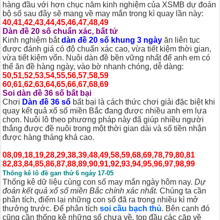
hàng đầu với hơn chục năm kinh nghiệm của XSMB dự đoán
bộ số sau đây sẽ mang về may mắn trong kì quay lần này:
40,41,42,43,44,45,46,47,48,49
Dàn đề 20 số chuẩn xác, bất tử
Kinh nghiệm bắt
dàn đề 20 số khung 3 ngày
ăn liên tục
được đánh giá có độ chuẩn xác cao, vừa tiết kiệm thời gian,
vừa tiết kiệm vốn. Nuôi dàn đề bền vững nhất để anh em có
thể ăn đề hàng ngày, vào bờ nhanh chóng, dễ dàng:
50,51,52,53,54,55,56,57,58,59
60,61,62,63,64,65,66,67,68,69
Soi dàn đề 36 số bất bại
Chơi
Dàn đề 36 số
bất bại là cách thức chơi giải đặc biệt khi
quay kết quả xổ số miền Bắc đang được nhiều anh em lựa
chọn. Nuôi lô theo phương pháp này đã giúp nhiều người
thắng được đề nuôi trong một thời gian dài và số tiền nhận
được hàng tháng khá cao.
08,09,18,19,28,29,38,39,48,49,58,59,68,69,78,79,80,81
82,83,84,85,86,87,88,89,90,91,92,93,94,95,96,97,98,99
Thống kê lô đề gan thứ 6 ngày 17-05
Thống kê dữ liệu cùng con số may mắn ngày hôm nay.
Dự
đoán kết quả xổ số miền Bắc chính xác nhất.
Chúng ta cần
phân tích, điểm lại những con số đã ra trong nhiều kì mở
thưởng trước. Để phân tích
soi cầu bạch thủ
. Bên cạnh đó
cũng cần thống kê những số chưa về, top đầu các cặp về