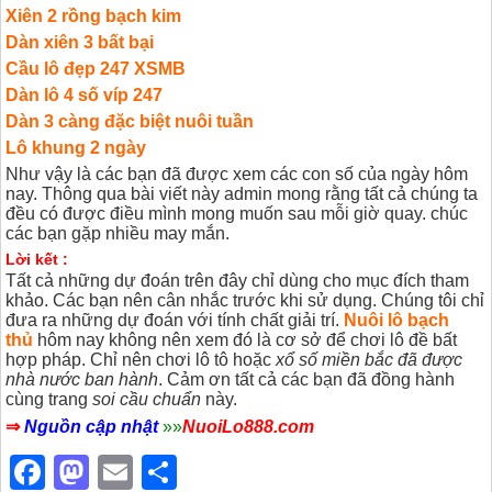
Xiên 2 rồng bạch kim
Dàn xiên 3 bất bại
Cầu lô đẹp 247 XSMB
Dàn lô 4 số víp 247
Dàn 3 càng đặc biệt nuôi tuần
Lô khung 2 ngày
Như vậy là các bạn đã được xem các con số của ngày hôm
nay. Thông qua bài viết này admin mong rằng tất cả chúng ta
đều có được điều mình mong muốn sau mỗi giờ quay. chúc
các bạn gặp nhiều may mắn.
Lời kết :
Tất cả những dự đoán trên đây chỉ dùng cho mục đích tham
khảo. Các bạn nên cân nhắc trước khi sử dụng. Chúng tôi chỉ
đưa ra những dự đoán với tính chất giải trí.
Nuôi lô bạch
thủ
hôm nay không nên xem đó là cơ sở để chơi lô đề bất
hợp pháp. Chỉ nên chơi lô tô hoặc
xổ số miền bắc đã được
nhà nước ban hành
. Cảm ơn tất cả các bạn đã đồng hành
cùng trang
soi cầu chuẩn
này.
⇒
Nguồn cập nhật
»»
NuoiLo888.com
F
M
E
S