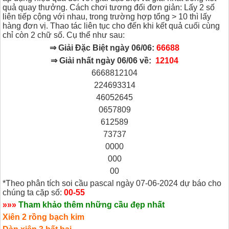
quả quay thưởng. Cách chơi tương đối đơn giản: Lấy 2 số
liên tiếp cộng với nhau, trong trường hợp tổng > 10 thì lấy
hàng đơn vị. Thao tác liên tục cho đến khi kết quả cuối cùng
chỉ còn 2 chữ số. Cụ thể như sau:
⇒
Giải Đặc Biệt ngày 06/06:
66688
⇒ Giải nhất ngày 06/06 về:
12104
6668812104
224693314
46052645
0657809
612589
73737
0000
000
00
*Theo phân tích soi cầu pascal ngày 07-06-2024 dự báo cho
chúng ta cặp số:
00-55
»»»
T
ham khảo thêm những cầu đẹp nhất
Xiên 2 rồng bạch kim