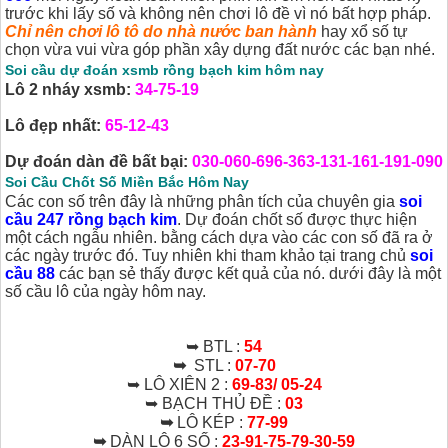
trước khi lấy số và không nên chơi lô đề vì nó bất hợp pháp.
Chỉ nên chơi lô tô do nhà nước ban hành
hay xổ số tự
chọn vừa vui vừa góp phần xây dựng đất nước các bạn nhé.
Soi cầu
dự đoán xsmb rồng bạch kim
hôm nay
Lô 2 nháy xsmb:
34-75-19
Lô đẹp nhất:
65-12-43
Dự đoán dàn đề bất bại:
030-060-696-363-131-161-191-090
Soi Cầu
Chốt Số Miền Bắc Hôm Nay
Các con số trên đây là những phân tích của chuyên gia
soi
cầu 247 rồng bạch kim
. Dự đoán chốt số được thực hiện
một cách ngẫu nhiên. bằng cách dựa vào các con số đã ra ở
các ngày trước đó. Tuy nhiên khi tham khảo tại trang chủ
soi
cầu 88
các bạn sẻ thấy được kết quả của nó. dưới đây là một
số cầu lô của ngày hôm nay.
➥ BTL :
54
➥
STL :
07-70
➥ LÔ XIÊN 2 :
69-83/ 05-24
➥ BẠCH THỦ ĐỀ :
03
➥
LÔ KÉP :
77-99
➥
DÀN LÔ 6 SỐ :
23-91-75-79-30-59