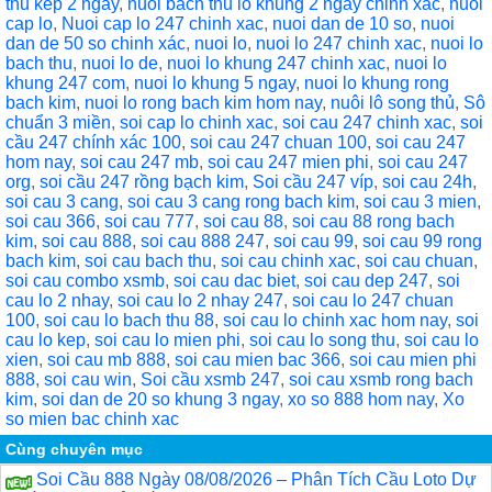
thu kep 2 ngay
,
nuoi bach thu lo khung 2 ngay chinh xac
,
nuoi
cap lo
,
Nuoi cap lo 247 chinh xac
,
nuoi dan de 10 so
,
nuoi
dan de 50 so chinh xác
,
nuoi lo
,
nuoi lo 247 chinh xac
,
nuoi lo
bach thu
,
nuoi lo de
,
nuoi lo khung 247 chinh xac
,
nuoi lo
khung 247 com
,
nuoi lo khung 5 ngay
,
nuoi lo khung rong
bach kim
,
nuoi lo rong bach kim hom nay
,
nuôi lô song thủ
,
Sô
chuẩn 3 miền
,
soi cap lo chinh xac
,
soi cau 247 chinh xac
,
soi
cầu 247 chính xác 100
,
soi cau 247 chuan 100
,
soi cau 247
hom nay
,
soi cau 247 mb
,
soi cau 247 mien phi
,
soi cau 247
org
,
soi cầu 247 rồng bạch kim
,
Soi cầu 247 víp
,
soi cau 24h
,
soi cau 3 cang
,
soi cau 3 cang rong bach kim
,
soi cau 3 mien
,
soi cau 366
,
soi cau 777
,
soi cau 88
,
soi cau 88 rong bach
kim
,
soi cau 888
,
soi cau 888 247
,
soi cau 99
,
soi cau 99 rong
bach kim
,
soi cau bach thu
,
soi cau chinh xac
,
soi cau chuan
,
soi cau combo xsmb
,
soi cau dac biet
,
soi cau dep 247
,
soi
cau lo 2 nhay
,
soi cau lo 2 nhay 247
,
soi cau lo 247 chuan
100
,
soi cau lo bach thu 88
,
soi cau lo chinh xac hom nay
,
soi
cau lo kep
,
soi cau lo mien phi
,
soi cau lo song thu
,
soi cau lo
xien
,
soi cau mb 888
,
soi cau mien bac 366
,
soi cau mien phi
888
,
soi cau win
,
Soi cầu xsmb 247
,
soi cau xsmb rong bach
kim
,
soi dan de 20 so khung 3 ngay
,
xo so 888 hom nay
,
Xo
so mien bac chinh xac
Cùng chuyên mục
Soi Cầu 888 Ngày 08/08/2026 – Phân Tích Cầu Loto Dự