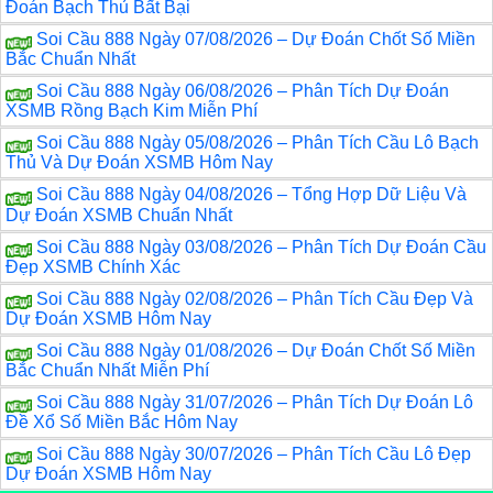
Đoán Bạch Thủ Bất Bại
Soi Cầu 888 Ngày 07/08/2026 – Dự Đoán Chốt Số Miền
Bắc Chuẩn Nhất
Soi Cầu 888 Ngày 06/08/2026 – Phân Tích Dự Đoán
XSMB Rồng Bạch Kim Miễn Phí
Soi Cầu 888 Ngày 05/08/2026 – Phân Tích Cầu Lô Bạch
Thủ Và Dự Đoán XSMB Hôm Nay
Soi Cầu 888 Ngày 04/08/2026 – Tổng Hợp Dữ Liệu Và
Dự Đoán XSMB Chuẩn Nhất
Soi Cầu 888 Ngày 03/08/2026 – Phân Tích Dự Đoán Cầu
Đẹp XSMB Chính Xác
Soi Cầu 888 Ngày 02/08/2026 – Phân Tích Cầu Đẹp Và
Dự Đoán XSMB Hôm Nay
Soi Cầu 888 Ngày 01/08/2026 – Dự Đoán Chốt Số Miền
Bắc Chuẩn Nhất Miễn Phí
Soi Cầu 888 Ngày 31/07/2026 – Phân Tích Dự Đoán Lô
Đề Xổ Số Miền Bắc Hôm Nay
Soi Cầu 888 Ngày 30/07/2026 – Phân Tích Cầu Lô Đẹp
Dự Đoán XSMB Hôm Nay