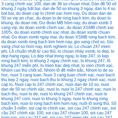
k
3 cang chinh xac 100
,
dan de 36 so chuan nhat
,
Dàn đề 50 số
khung 2 ngày bất bại
,
dan de 50 so khung 3 ngay
,
dan lo 4 so
bat bai
,
du doan cap lo chinh xac hom nay
,
Du doan dan de
50 so vip an chac
,
du doan lo de rong bach kim
,
du doan lo
khung
,
du doan mb
,
Dự đoán MB hôm nay
,
du doan xsmb 3
cang vip
,
du doan xsmb chinh xac
,
du doan XSMB chinh xac
100%
,
du doan xsmb chinh xac nhat
,
du doan xsmb chuan
nhat
,
Du doan xsmb ngay mai
,
du doan XSMB rong bach kim
,
du doan xsmb rong bach kim hom nay
,
gio vang chot so
,
Gio
vang chot so hom nay
,
kinh nghiem so
,
Lo chuan 247 mien
phi
,
Lô chuẩn nhất từ cao thủ
,
lo chuan nháy xsmb
,
lo dep
,
lo
dep hang ngay
,
Lo dep nhat trong ngay
,
lo kep 247
,
lo kep
rong bach kim
,
lo khung 2 ngay chinh xac
,
lo khung 247
,
lô
khung 247 miễn phí
,
lo mien bac dep nhat
,
lo xien chinh xac
,
Nhóm cao thủ chốt số
,
Nhóm lô đề miền bắc
,
Nhom lo de so
hoc
,
nuoi 3 cang tuan
,
Nuoi 3 cang tuan chinh xac
,
nuoi bach
thu kep 2 ngay
,
nuoi bach thu lo khung 2 ngay chinh xac
,
nuoi
cap lo
,
Nuoi cap lo 247 chinh xac
,
nuoi dan de 10 so
,
nuoi
dan de 50 so chinh xác
,
nuoi lo
,
nuoi lo 247 chinh xac
,
nuoi lo
bach thu
,
nuoi lo de
,
nuoi lo khung 247 chinh xac
,
nuoi lo
khung 247 com
,
nuoi lo khung 5 ngay
,
nuoi lo khung rong
bach kim
,
nuoi lo rong bach kim hom nay
,
nuôi lô song thủ
,
Sô
chuẩn 3 miền
,
soi cap lo chinh xac
,
soi cau 247 chinh xac
,
soi
cầu 247 chính xác 100
,
soi cau 247 chuan 100
,
soi cau 247
hom nay
,
soi cau 247 mb
,
soi cau 247 mien phi
,
soi cau 247