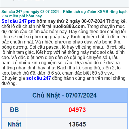
Soi cầu 247 pro ngày 08-07-2024 – Phân tích dự đoán XSMB rồng bạch
kim miễn phí hôm nay
Soi cầu 247 pro
hôm nay thứ 2 ngày 08-07-2024
Thống kê,
chốt lô đề chuẩn nhất tại
nuoilo888.com
. Trong chuyên mục
dự đoán cầu chính xác hôm nay. Hãy cùng theo dõi chúng tôi
chia sẽ một số phương pháp hay. Kinh nghiệm bắt lô đề miền
bắc chuẩn nhất. Và nhiều phương pháp dựa vào bóng âm,
bóng dương. Soi cầu pascal, lô hay về cùng nhau, lô rơi, bắt
lô hình tam giác. Kết hợp với hệ thống máy móc soi cầu đỉnh
cao. Và đặc biệt hơn diễn đàn có đội ngũ chuyên sâu, lâu
năm, có nhiều kinh nghiệm soi cầu. Dựa vào đó để đưa ra
những nhận định hay như: Bạch thủ lô, song thủ, xiên 2, lô
kép, bạch thủ đề, dàn lô 6 số, chạm đặc biệt 60 số v.vv..
Chuyên gia
soi cầu 247
đồng hành cùng anh trên mọi chặng
đường.