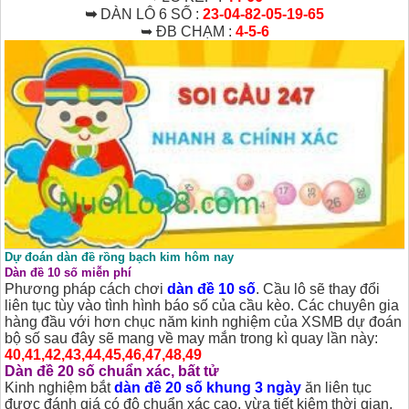
➥
DÀN LÔ 6 SỐ :
23-04-82-05-19-65
➥ ĐB CHẠM :
4-5-6
Dự đoán dàn đề rồng bạch kim hôm nay
Dàn đề 10 số miễn phí
Phương pháp cách chơi
dàn đề 10 số
. Cầu lô sẽ thay đổi
liên tục tùy vào tình hình báo số của cầu kèo. Các chuyên gia
hàng đầu với hơn chục năm kinh nghiệm của XSMB dự đoán
bộ số sau đây sẽ mang về may mắn trong kì quay lần này:
40,41,42,43,44,45,46,47,48,49
Dàn đề 20 số chuẩn xác, bất tử
Kinh nghiệm bắt
dàn đề 20 số khung 3 ngày
ăn liên tục
được đánh giá có độ chuẩn xác cao, vừa tiết kiệm thời gian,