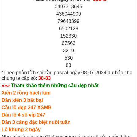
0497313645
436044909
79648399
6502128
152330
67563
3219
530
83
*Theo phân tích soi cầu pascal ngày 08-07-2024 dự báo cho
chúng ta cặp số:
38-83
»»»
T
ham khảo thêm những cầu đẹp nhất
Xiên 2 rồng bạch kim
Dàn xiên 3 bất bại
Cầu lô đẹp 247 XSMB
Dàn lô 4 số víp 247
Dàn 3 càng đặc biệt nuôi tuần
Lô khung 2 ngày
Như vậy là các bạn đã được xem các con số của ngày hôm