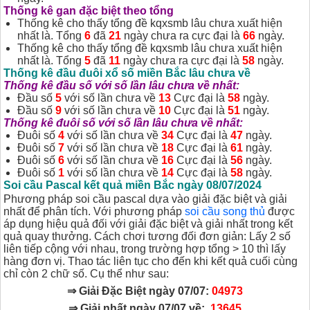
Thống kê gan đặc biệt theo tổng
Thống kê cho thấy tổng đề kqxsmb lâu chưa xuất hiện
nhất là. Tổng
6
đã
21
ngày chưa ra cực đại là
66
ngày.
Thống kê cho thấy tổng đề kqxsmb lâu chưa xuất hiện
nhất là. Tổng
5
đã
11
ngày chưa ra cực đại là
58
ngày.
Thống kê đầu đuôi
xổ số miền Bắc lâu chưa về
Thống kê đầu số với số lần lâu chưa về nhất:
Đầu số
5
với số lần chưa về
13
Cực đại là
58
ngày.
Đầu số
9
với số lần chưa về
10
Cực đại là
51
ngày.
Thống kê đuôi số với số lần lâu chưa về nhất:
Đuôi số
4
với số lần chưa về
34
Cực đại là
47
ngày.
Đuôi số
7
với số lần chưa về
18
Cực đại là
61
ngày.
Đuôi số
6
với số lần chưa về
16
Cực đại là
56
ngày.
Đuôi số
1
với số lần chưa về
14
Cực đại là
58
ngày.
Soi cầu Pascal kết quả miền Bắc ngày 08/07/2024
Phương pháp soi cầu pascal dựa vào giải đặc biệt và giải
nhất để phân tích. Với phương pháp
soi cầu song thủ
được
áp dụng hiệu quả đối với giải đặc biệt và giải nhất trong kết
quả quay thưởng. Cách chơi tương đối đơn giản: Lấy 2 số
liên tiếp cộng với nhau, trong trường hợp tổng > 10 thì lấy
hàng đơn vị. Thao tác liên tục cho đến khi kết quả cuối cùng
chỉ còn 2 chữ số. Cụ thể như sau:
⇒
Giải Đặc Biệt ngày 07/07:
04973
⇒ Giải nhất ngày 07/07 về:
13645