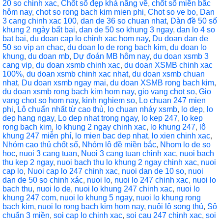
o
n
20 so chinh xac
,
Chốt số đẹp khả năng về
,
chốt số miền bắc
hôm nay
,
chot so rong bach kim mien phi
,
Chot so ve bo
,
Dan
k
3 cang chinh xac 100
,
dan de 36 so chuan nhat
,
Dàn đề 50 số
khung 2 ngày bất bại
,
dan de 50 so khung 3 ngay
,
dan lo 4 so
bat bai
,
du doan cap lo chinh xac hom nay
,
Du doan dan de
50 so vip an chac
,
du doan lo de rong bach kim
,
du doan lo
khung
,
du doan mb
,
Dự đoán MB hôm nay
,
du doan xsmb 3
cang vip
,
du doan xsmb chinh xac
,
du doan XSMB chinh xac
100%
,
du doan xsmb chinh xac nhat
,
du doan xsmb chuan
nhat
,
Du doan xsmb ngay mai
,
du doan XSMB rong bach kim
,
du doan xsmb rong bach kim hom nay
,
gio vang chot so
,
Gio
vang chot so hom nay
,
kinh nghiem so
,
Lo chuan 247 mien
phi
,
Lô chuẩn nhất từ cao thủ
,
lo chuan nháy xsmb
,
lo dep
,
lo
dep hang ngay
,
Lo dep nhat trong ngay
,
lo kep 247
,
lo kep
rong bach kim
,
lo khung 2 ngay chinh xac
,
lo khung 247
,
lô
khung 247 miễn phí
,
lo mien bac dep nhat
,
lo xien chinh xac
,
Nhóm cao thủ chốt số
,
Nhóm lô đề miền bắc
,
Nhom lo de so
hoc
,
nuoi 3 cang tuan
,
Nuoi 3 cang tuan chinh xac
,
nuoi bach
thu kep 2 ngay
,
nuoi bach thu lo khung 2 ngay chinh xac
,
nuoi
cap lo
,
Nuoi cap lo 247 chinh xac
,
nuoi dan de 10 so
,
nuoi
dan de 50 so chinh xác
,
nuoi lo
,
nuoi lo 247 chinh xac
,
nuoi lo
bach thu
,
nuoi lo de
,
nuoi lo khung 247 chinh xac
,
nuoi lo
khung 247 com
,
nuoi lo khung 5 ngay
,
nuoi lo khung rong
bach kim
,
nuoi lo rong bach kim hom nay
,
nuôi lô song thủ
,
Sô
chuẩn 3 miền
,
soi cap lo chinh xac
,
soi cau 247 chinh xac
,
soi