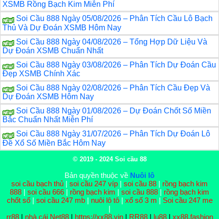
XSMB Rồng Bạch Kim Miễn Phí
Soi Cầu 888 Ngày 05/08/2026 – Phân Tích Cầu Lô Bạch
Thủ Và Dự Đoán XSMB Hôm Nay
Soi Cầu 888 Ngày 04/08/2026 – Tổng Hợp Dữ Liệu Và
Dự Đoán XSMB Chuẩn Nhất
Soi Cầu 888 Ngày 03/08/2026 – Phân Tích Dự Đoán Cầu
Đẹp XSMB Chính Xác
Soi Cầu 888 Ngày 02/08/2026 – Phân Tích Cầu Đẹp Và
Dự Đoán XSMB Hôm Nay
Soi Cầu 888 Ngày 01/08/2026 – Dự Đoán Chốt Số Miền
Bắc Chuẩn Nhất Miễn Phí
Soi Cầu 888 Ngày 31/07/2026 – Phân Tích Dự Đoán Lô
Đề Xổ Số Miền Bắc Hôm Nay
© 2019 - 2024
Soi cầu 88
Bản quyền thuộc về
Nuôi lô
soi cầu bạch thủ
|
soi cầu 247 víp
|
soi cầu 88
|
rồng bạch kim
888
|
soi cầu 666
|
rồng bạch kim
|
soi cầu 888
|
rồng bạch kim
chốt số
|
soi cầu 247 mb
|
nuôi lô tô
|
xổ số 3 m
|
Soi cầu 247 me
|
rr88
|
nhà cái Net88
|
https://xx88.vin
|
RR88
|
lu88
|
xx88.fashion