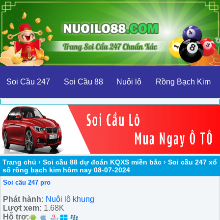
Soi Cầu 247
Soi Cầu 88
Nuôi lô
Rồng Bạch Kim
Trang chủ
›
Soi cầu 88 dự đoán KQXS miền bắc
›
Soi cầu 247 xổ
số rồng bạch kim hôm nay 08-07-2024
Soi cầu 247 pro
Phát hành:
Nuôi lô khung
Lượt xem:
1.68K
Hỗ trợ: