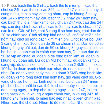
c
st
ail
ar
Từ Khóa:
bach thu lo 2 nhay
,
bach thu lo mien phi
,
cao thu
chot so 24h
,
cao thu soi cau 366
,
cap lo 247 vip
,
cap lo hay di
e
o
e
cung nhau
,
cap lo hay ve cung nhau
,
cap lo khung 3 ngay
,
cau 247 xsmb hom nay
,
cau bach thu 2 nhay 247 hom nay
,
b
d
cau bach thu lo 2 nhay xsmb
,
cau chuan 247 vip
,
cau dep 247
vip
,
cau dep chinh xac nhat
,
cau lo 2 nhay
,
cau lo chuan 247
,
o
o
cau lo roi
,
Cầu về bờ
,
chot 3 cang 6 so hom nay
,
chot dan de
o
n
20 so chinh xac
,
Chốt số đẹp khả năng về
,
chốt số miền bắc
hôm nay
,
chot so rong bach kim mien phi
,
Chot so ve bo
,
Dan
k
3 cang chinh xac 100
,
dan de 36 so chuan nhat
,
Dàn đề 50 số
khung 2 ngày bất bại
,
dan de 50 so khung 3 ngay
,
dan lo 4 so
bat bai
,
du doan cap lo chinh xac hom nay
,
Du doan dan de
50 so vip an chac
,
du doan lo de rong bach kim
,
du doan lo
khung
,
du doan mb
,
Dự đoán MB hôm nay
,
du doan xsmb 3
cang vip
,
du doan xsmb chinh xac
,
du doan XSMB chinh xac
100%
,
du doan xsmb chinh xac nhat
,
du doan xsmb chuan
nhat
,
Du doan xsmb ngay mai
,
du doan XSMB rong bach kim
,
du doan xsmb rong bach kim hom nay
,
gio vang chot so
,
Gio
vang chot so hom nay
,
kinh nghiem so
,
Lo chuan 247 mien
phi
,
Lô chuẩn nhất từ cao thủ
,
lo chuan nháy xsmb
,
lo dep
,
lo
dep hang ngay
,
Lo dep nhat trong ngay
,
lo kep 247
,
lo kep
rong bach kim
,
lo khung 2 ngay chinh xac
,
lo khung 247
,
lô
khung 247 miễn phí
,
lo mien bac dep nhat
,
lo xien chinh xac
,
Nhóm cao thủ chốt số
,
Nhóm lô đề miền bắc
,
Nhom lo de so