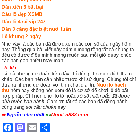
Dàn xiên 3 bất bại
Cầu lô đẹp XSMB
Dàn lô 4 số víp 247
Dàn 3 càng đặc biệt nuôi tuần
Lô khung 2 ngày
Như vậy là các bạn đã được xem các con số của ngày hôm
nay. Thông qua bài viết này admin mong rằng tất cả chúng ta
đều có được điều mình mong muốn sau mỗi giờ quay. chúc
các bạn gặp nhiều may mắn.
Lời kết :
Tất cả những dự đoán trên đây chỉ dùng cho mục đích tham
khảo. Các bạn nên cân nhắc trước khi sử dụng. Chúng tôi chỉ
đưa ra những dự đoán với tính chất giải trí.
Nuôi lô bạch
thủ
hôm nay không nên xem đó là cơ sở để chơi lô đề bất
hợp pháp. Chỉ nên chơi lô tô hoặc
xổ số miền bắc đã được
nhà nước ban hành
. Cảm ơn tất cả các bạn đã đồng hành
cùng trang
soi cầu chuẩn
này.
⇒
Nguồn cập nhật
»»
NuoiLo888.com
F
M
E
S
a
a
m
h