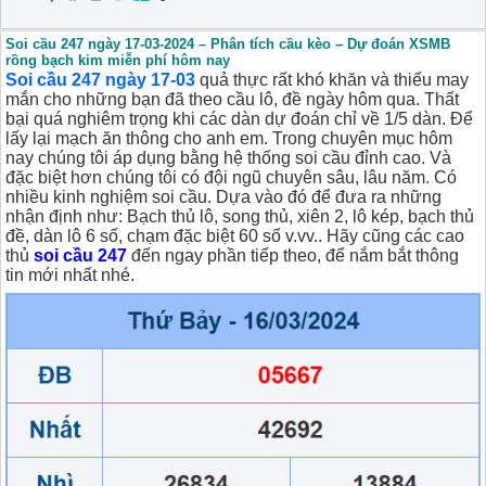
Soi cầu 247 ngày 17-03-2024 – Phân tích cầu kèo – Dự đoán XSMB
rồng bạch kim miễn phí hôm nay
Soi cầu 247 ngày 17-03
quả thực rất khó khăn và thiếu may
mắn cho những bạn đã theo cầu lô, đề ngày hôm qua. Thất
bại quá nghiêm trọng khi các dàn dự đoán chỉ về 1/5 dàn. Để
lấy lại mạch ăn thông cho anh em. Trong chuyên mục hôm
nay chúng tôi áp dụng bằng hệ thống soi cầu đỉnh cao. Và
đặc biệt hơn chúng tôi có đội ngũ chuyên sâu, lâu năm. Có
nhiều kinh nghiệm soi cầu. Dựa vào đó để đưa ra những
nhận định như: Bạch thủ lô, song thủ, xiên 2, lô kép, bạch thủ
đề, dàn lô 6 số, chạm đặc biệt 60 số v.vv.. Hãy cũng các cao
thủ
soi cầu 247
đến ngay phần tiếp theo, để nắm bắt thông
tin mới nhất nhé.