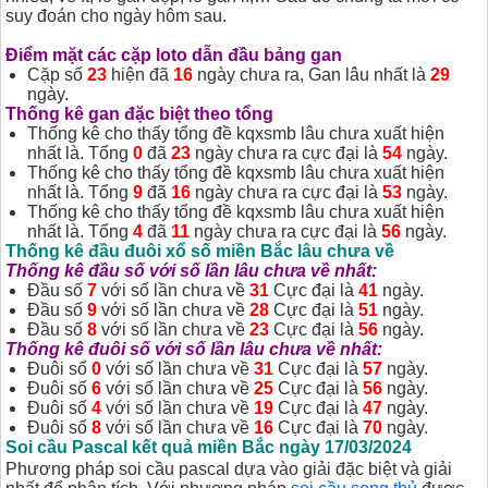
suy đoán cho ngày hôm sau.
Điểm mặt các cặp loto dẫn đầu bảng gan
Cặp số
23
hiện đã
16
ngày chưa ra, Gan lâu nhất là
29
ngày.
Thống kê gan đặc biệt theo tổng
Thống kê cho thấy tổng đề kqxsmb lâu chưa xuất hiện
nhất là. Tổng
0
đã
23
ngày chưa ra cực đại là
54
ngày.
Thống kê cho thấy tổng đề kqxsmb lâu chưa xuất hiện
nhất là. Tổng
9
đã
16
ngày chưa ra cực đại là
53
ngày.
Thống kê cho thấy tổng đề kqxsmb lâu chưa xuất hiện
nhất là. Tổng
4
đã
11
ngày chưa ra cực đại là
56
ngày.
Thống kê đầu đuôi
xổ số miền Bắc lâu chưa về
Thống kê đầu số với số lần lâu chưa về nhất:
Đầu số
7
với số lần chưa về
31
Cực đại là
41
ngày.
Đầu số
9
với số lần chưa về
28
Cực đại là
51
ngày.
Đầu số
8
với số lần chưa về
23
Cực đại là
56
ngày.
Thống kê đuôi số với số lần lâu chưa về nhất:
Đuôi số
0
với số lần chưa về
31
Cực đại là
57
ngày.
Đuôi số
6
với số lần chưa về
25
Cực đại là
56
ngày.
Đuôi số
4
với số lần chưa về
19
Cực đại là
47
ngày.
Đuôi số
8
với số lần chưa về
16
Cực đại là
70
ngày.
Soi cầu Pascal kết quả miền Bắc ngày 17/03/2024
Phương pháp soi cầu pascal dựa vào giải đặc biệt và giải