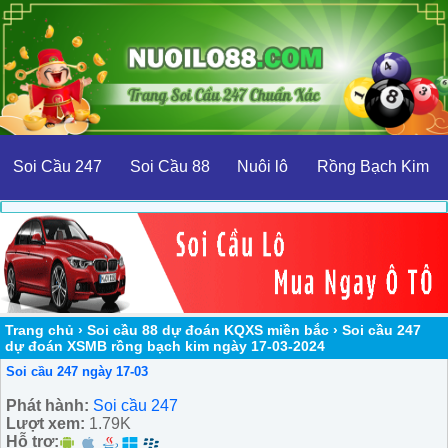
Soi Cầu 247
Soi Cầu 88
Nuôi lô
Rồng Bạch Kim
Trang chủ
›
Soi cầu 88 dự đoán KQXS miền bắc
›
Soi cầu 247
dự đoán XSMB rồng bạch kim ngày 17-03-2024
Soi cầu 247 ngày 17-03
Phát hành:
Soi cầu 247
Lượt xem:
1.79K
Hỗ trợ: