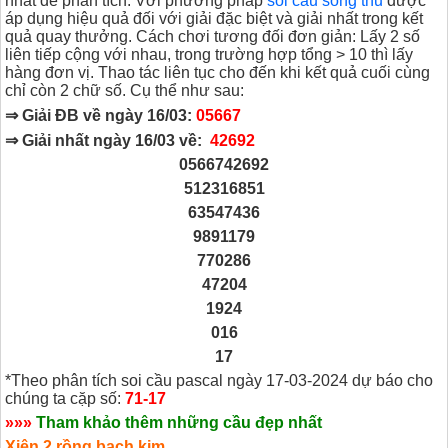
nhất để phân tích. Với phương pháp
soi cầu song thủ
được
áp dụng hiệu quả đối với giải đặc biệt và giải nhất trong kết
quả quay thưởng. Cách chơi tương đối đơn giản: Lấy 2 số
liên tiếp cộng với nhau, trong trường hợp tổng > 10 thì lấy
hàng đơn vị. Thao tác liên tục cho đến khi kết quả cuối cùng
chỉ còn 2 chữ số. Cụ thể như sau:
⇒
Giải ĐB về ngày 16/03:
05667
⇒ Giải nhất ngày 16/03 về:
42692
0566742692
512316851
63547436
9891179
770286
47204
1924
016
17
*Theo phân tích soi cầu pascal ngày 17-03-2024 dự báo cho
chúng ta cặp số:
71-17
»»»
T
ham khảo thêm những cầu đẹp nhất
Xiên 2 rồng bạch kim