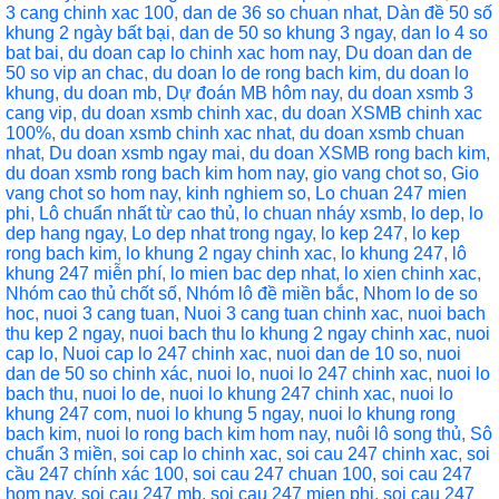
k
3 cang chinh xac 100
,
dan de 36 so chuan nhat
,
Dàn đề 50 số
khung 2 ngày bất bại
,
dan de 50 so khung 3 ngay
,
dan lo 4 so
bat bai
,
du doan cap lo chinh xac hom nay
,
Du doan dan de
50 so vip an chac
,
du doan lo de rong bach kim
,
du doan lo
khung
,
du doan mb
,
Dự đoán MB hôm nay
,
du doan xsmb 3
cang vip
,
du doan xsmb chinh xac
,
du doan XSMB chinh xac
100%
,
du doan xsmb chinh xac nhat
,
du doan xsmb chuan
nhat
,
Du doan xsmb ngay mai
,
du doan XSMB rong bach kim
,
du doan xsmb rong bach kim hom nay
,
gio vang chot so
,
Gio
vang chot so hom nay
,
kinh nghiem so
,
Lo chuan 247 mien
phi
,
Lô chuẩn nhất từ cao thủ
,
lo chuan nháy xsmb
,
lo dep
,
lo
dep hang ngay
,
Lo dep nhat trong ngay
,
lo kep 247
,
lo kep
rong bach kim
,
lo khung 2 ngay chinh xac
,
lo khung 247
,
lô
khung 247 miễn phí
,
lo mien bac dep nhat
,
lo xien chinh xac
,
Nhóm cao thủ chốt số
,
Nhóm lô đề miền bắc
,
Nhom lo de so
hoc
,
nuoi 3 cang tuan
,
Nuoi 3 cang tuan chinh xac
,
nuoi bach
thu kep 2 ngay
,
nuoi bach thu lo khung 2 ngay chinh xac
,
nuoi
cap lo
,
Nuoi cap lo 247 chinh xac
,
nuoi dan de 10 so
,
nuoi
dan de 50 so chinh xác
,
nuoi lo
,
nuoi lo 247 chinh xac
,
nuoi lo
bach thu
,
nuoi lo de
,
nuoi lo khung 247 chinh xac
,
nuoi lo
khung 247 com
,
nuoi lo khung 5 ngay
,
nuoi lo khung rong
bach kim
,
nuoi lo rong bach kim hom nay
,
nuôi lô song thủ
,
Sô
chuẩn 3 miền
,
soi cap lo chinh xac
,
soi cau 247 chinh xac
,
soi
cầu 247 chính xác 100
,
soi cau 247 chuan 100
,
soi cau 247
hom nay
,
soi cau 247 mb
,
soi cau 247 mien phi
,
soi cau 247