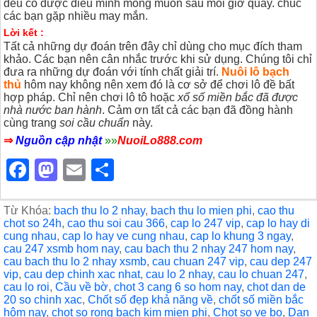
đều có được điều mình mong muốn sau mỗi giờ quay. chúc
các bạn gặp nhiều may mắn.
Lời kết :
Tất cả những dự đoán trên đây chỉ dùng cho mục đích tham
khảo. Các bạn nên cân nhắc trước khi sử dụng. Chúng tôi chỉ
đưa ra những dự đoán với tính chất giải trí.
Nuôi lô bạch
thủ
hôm nay không nên xem đó là cơ sở để chơi lô đề bất
hợp pháp. Chỉ nên chơi lô tô hoặc
xổ số miền bắc đã được
nhà nước ban hành
. Cảm ơn tất cả các bạn đã đồng hành
cùng trang
soi cầu chuẩn
này.
⇒
Nguồn cập nhật
»»
NuoiLo888.com
F
M
E
S
a
a
m
h
c
st
ail
ar
Từ Khóa:
bach thu lo 2 nhay
,
bach thu lo mien phi
,
cao thu
chot so 24h
,
cao thu soi cau 366
,
cap lo 247 vip
,
cap lo hay di
e
o
e
cung nhau
,
cap lo hay ve cung nhau
,
cap lo khung 3 ngay
,
cau 247 xsmb hom nay
,
cau bach thu 2 nhay 247 hom nay
,
b
d
cau bach thu lo 2 nhay xsmb
,
cau chuan 247 vip
,
cau dep 247
vip
,
cau dep chinh xac nhat
,
cau lo 2 nhay
,
cau lo chuan 247
,
o
o
cau lo roi
,
Cầu về bờ
,
chot 3 cang 6 so hom nay
,
chot dan de
o
n
20 so chinh xac
,
Chốt số đẹp khả năng về
,
chốt số miền bắc
hôm nay
,
chot so rong bach kim mien phi
,
Chot so ve bo
,
Dan