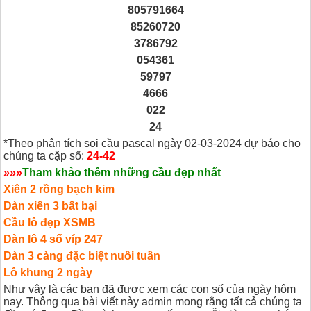
805791664
85260720
3786792
054361
59797
4666
022
24
*Theo phân tích soi cầu pascal ngày 02-03-2024 dự báo cho
chúng ta cặp số:
24-42
»»»
T
ham khảo thêm những cầu đẹp nhất
Xiên 2 rồng bạch kim
Dàn xiên 3 bất bại
Cầu lô đẹp XSMB
Dàn lô 4 số víp 247
Dàn 3 càng đặc biệt nuôi tuần
Lô khung 2 ngày
Như vậy là các bạn đã được xem các con số của ngày hôm
nay. Thông qua bài viết này admin mong rằng tất cả chúng ta