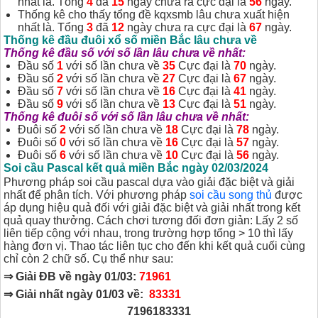
nhất là. Tổng
4
đã
15
ngày chưa ra cực đại là
56
ngày.
Thống kê cho thấy tổng đề kqxsmb lâu chưa xuất hiện
nhất là. Tổng
3
đã
12
ngày chưa ra cực đại là
67
ngày.
Thống kê đầu đuôi
xổ số miền Bắc lâu chưa về
Thống kê đầu số với số lần lâu chưa về nhất:
Đầu số
1
với số lần chưa về
35
Cực đại là
70
ngày.
Đầu số
2
với số lần chưa về
27
Cực đại là
67
ngày.
Đầu số
7
với số lần chưa về
16
Cực đại là
41
ngày.
Đầu số
9
với số lần chưa về
13
Cực đại là
51
ngày.
Thống kê đuôi số với số lần lâu chưa về nhất:
Đuôi số
2
với số lần chưa về
18
Cực đại là
78
ngày.
Đuôi số
0
với số lần chưa về
16
Cực đại là
57
ngày.
Đuôi số
6
với số lần chưa về
10
Cực đại là
56
ngày.
Soi cầu Pascal kết quả miền Bắc ngày 02/03/2024
Phương pháp soi cầu pascal dựa vào giải đặc biệt và giải
nhất để phân tích. Với phương pháp
soi cầu song thủ
được
áp dụng hiệu quả đối với giải đặc biệt và giải nhất trong kết
quả quay thưởng. Cách chơi tương đối đơn giản: Lấy 2 số
liên tiếp cộng với nhau, trong trường hợp tổng > 10 thì lấy
hàng đơn vị. Thao tác liên tục cho đến khi kết quả cuối cùng
chỉ còn 2 chữ số. Cụ thể như sau:
⇒
Giải ĐB về ngày 01/03:
71961
⇒ Giải nhất ngày 01/03 về:
83331
7196183331