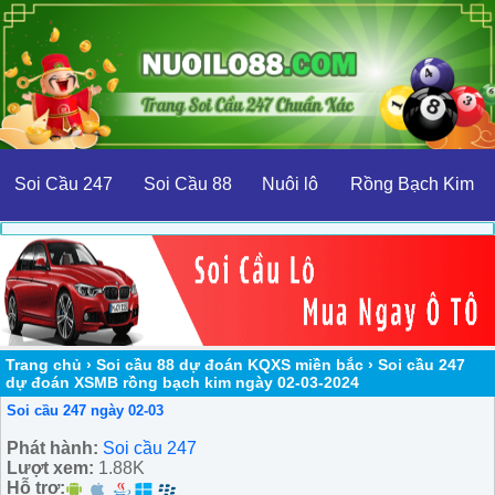
Soi Cầu 247
Soi Cầu 88
Nuôi lô
Rồng Bạch Kim
Trang chủ
›
Soi cầu 88 dự đoán KQXS miền bắc
›
Soi cầu 247
dự đoán XSMB rồng bạch kim ngày 02-03-2024
Soi cầu 247 ngày 02-03
Phát hành:
Soi cầu 247
Lượt xem:
1.88K
Hỗ trợ: