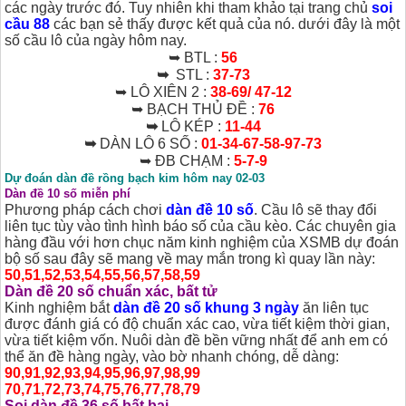
các ngày trước đó. Tuy nhiên khi tham khảo tại trang chủ
soi
cầu 88
các bạn sẻ thấy được kết quả của nó. dưới đây là một
số cầu lô của ngày hôm nay.
➥ BTL :
56
➥
STL :
37-73
➥ LÔ XIÊN 2 :
38-69/ 47-12
➥ BẠCH THỦ ĐỀ :
76
➥
LÔ KÉP :
11-44
➥
DÀN LÔ 6 SỐ :
01-34-67-58-97-73
➥ ĐB CHẠM :
5-7-9
Dự đoán dàn đề rồng bạch kim hôm nay 02-03
Dàn đề 10 số miễn phí
Phương pháp cách chơi
dàn đề 10 số
. Cầu lô sẽ thay đổi
liên tục tùy vào tình hình báo số của cầu kèo. Các chuyên gia
hàng đầu với hơn chục năm kinh nghiệm của XSMB dự đoán
bộ số sau đây sẽ mang về may mắn trong kì quay lần này:
50,51,52,53,54,55,56,57,58,59
Dàn đề 20 số chuẩn xác, bất tử
Kinh nghiệm bắt
dàn đề 20 số khung 3 ngày
ăn liên tục
được đánh giá có độ chuẩn xác cao, vừa tiết kiệm thời gian,
vừa tiết kiệm vốn. Nuôi dàn đề bền vững nhất để anh em có
thể ăn đề hàng ngày, vào bờ nhanh chóng, dễ dàng:
90,91,92,93,94,95,96,97,98,99
70,71,72,73,74,75,76,77,78,79
Soi dàn đề 36 số bất bại