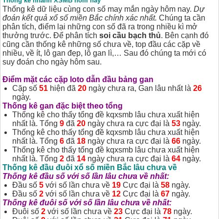
Thống kê nhanh XSMB hôm nay
Thống kê dữ liệu cùng con số may mắn ngày hôm nay.
Dự
đoán kết quả xổ số miền Bắc chính xác nhất.
Chúng ta cần
phân tích, điểm lại những con số đã ra trong nhiều kì mở
thưởng trước. Để phân tích
soi cầu bạch thủ
. Bên cạnh đó
cũng cần thống kê những số chưa về, top đầu các cặp về
nhiều, về ít, lô gan đẹp, lô gan lì,… Sau đó chúng ta mới có
suy đoán cho ngày hôm sau.
Điểm mặt các cặp loto dẫn đầu bảng gan
Cặp số
51
hiện đã
20
ngày chưa ra, Gan lâu nhất là
26
ngày.
Thống kê gan đặc biệt theo tổng
Thống kê cho thấy tổng đề kqxsmb lâu chưa xuất hiện
nhất là. Tổng
9
đã
20
ngày chưa ra cực đại là
53
ngày.
Thống kê cho thấy tổng đề kqxsmb lâu chưa xuất hiện
nhất là. Tổng
6
đã
18
ngày chưa ra cực đại là
66
ngày.
Thống kê cho thấy tổng đề kqxsmb lâu chưa xuất hiện
nhất là. Tổng
2
đã
14
ngày chưa ra cực đại là
64
ngày.
Thống kê đầu đuôi
xổ số miền Bắc lâu chưa về
Thống kê đầu số với số lần lâu chưa về nhất:
Đầu số
5
với số lần chưa về
19
Cực đại là
58
ngày.
Đầu số
2
với số lần chưa về
12
Cực đại là
67
ngày.
Thống kê đuôi số với số lần lâu chưa về nhất:
Đuôi số
2
với số lần chưa về
23
Cực đại là
78
ngày.