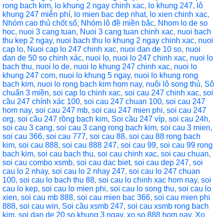
rong bach kim
,
lo khung 2 ngay chinh xac
,
lo khung 247
,
lô
khung 247 miễn phí
,
lo mien bac dep nhat
,
lo xien chinh xac
,
Nhóm cao thủ chốt số
,
Nhóm lô đề miền bắc
,
Nhom lo de so
hoc
,
nuoi 3 cang tuan
,
Nuoi 3 cang tuan chinh xac
,
nuoi bach
thu kep 2 ngay
,
nuoi bach thu lo khung 2 ngay chinh xac
,
nuoi
cap lo
,
Nuoi cap lo 247 chinh xac
,
nuoi dan de 10 so
,
nuoi
dan de 50 so chinh xác
,
nuoi lo
,
nuoi lo 247 chinh xac
,
nuoi lo
bach thu
,
nuoi lo de
,
nuoi lo khung 247 chinh xac
,
nuoi lo
khung 247 com
,
nuoi lo khung 5 ngay
,
nuoi lo khung rong
bach kim
,
nuoi lo rong bach kim hom nay
,
nuôi lô song thủ
,
Sô
chuẩn 3 miền
,
soi cap lo chinh xac
,
soi cau 247 chinh xac
,
soi
cầu 247 chính xác 100
,
soi cau 247 chuan 100
,
soi cau 247
hom nay
,
soi cau 247 mb
,
soi cau 247 mien phi
,
soi cau 247
org
,
soi cầu 247 rồng bạch kim
,
Soi cầu 247 víp
,
soi cau 24h
,
soi cau 3 cang
,
soi cau 3 cang rong bach kim
,
soi cau 3 mien
,
soi cau 366
,
soi cau 777
,
soi cau 88
,
soi cau 88 rong bach
kim
,
soi cau 888
,
soi cau 888 247
,
soi cau 99
,
soi cau 99 rong
bach kim
,
soi cau bach thu
,
soi cau chinh xac
,
soi cau chuan
,
soi cau combo xsmb
,
soi cau dac biet
,
soi cau dep 247
,
soi
cau lo 2 nhay
,
soi cau lo 2 nhay 247
,
soi cau lo 247 chuan
100
,
soi cau lo bach thu 88
,
soi cau lo chinh xac hom nay
,
soi
cau lo kep
,
soi cau lo mien phi
,
soi cau lo song thu
,
soi cau lo
xien
,
soi cau mb 888
,
soi cau mien bac 366
,
soi cau mien phi
888
,
soi cau win
,
Soi cầu xsmb 247
,
soi cau xsmb rong bach
kim
,
soi dan de 20 so khung 3 ngay
,
xo so 888 hom nay
,
Xo