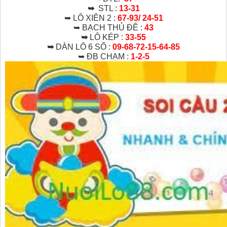
➥
STL :
13-31
➥ LÔ XIÊN 2 :
67-93/ 24-51
➥ BẠCH THỦ ĐỀ :
43
➥
LÔ KÉP :
33-55
➥
DÀN LÔ 6 SỐ :
09-68-72-15-64-85
➥ ĐB CHẠM :
1-2-5