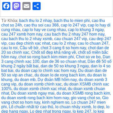
F
M
E
S
a
a
m
h
c
st
ail
ar
Từ Khóa:
bach thu lo 2 nhay
,
bach thu lo mien phi
,
cao thu
chot so 24h
,
cao thu soi cau 366
,
cap lo 247 vip
,
cap lo hay di
e
o
e
cung nhau
,
cap lo hay ve cung nhau
,
cap lo khung 3 ngay
,
cau 247 xsmb hom nay
,
cau bach thu 2 nhay 247 hom nay
,
b
d
cau bach thu lo 2 nhay xsmb
,
cau chuan 247 vip
,
cau dep 247
vip
,
cau dep chinh xac nhat
,
cau lo 2 nhay
,
cau lo chuan 247
,
o
o
cau lo roi
,
Cầu về bờ
,
chot 3 cang 6 so hom nay
,
chot dan de
o
n
20 so chinh xac
,
Chốt số đẹp khả năng về
,
chốt số miền bắc
hôm nay
,
chot so rong bach kim mien phi
,
Chot so ve bo
,
Dan
k
3 cang chinh xac 100
,
dan de 36 so chuan nhat
,
Dàn đề 50 số
khung 2 ngày bất bại
,
dan de 50 so khung 3 ngay
,
dan lo 4 so
bat bai
,
du doan cap lo chinh xac hom nay
,
Du doan dan de
50 so vip an chac
,
du doan lo de rong bach kim
,
du doan lo
khung
,
du doan mb
,
Dự đoán MB hôm nay
,
du doan xsmb 3
cang vip
,
du doan xsmb chinh xac
,
du doan XSMB chinh xac
100%
,
du doan xsmb chinh xac nhat
,
du doan xsmb chuan
nhat
,
Du doan xsmb ngay mai
,
du doan XSMB rong bach kim
,
du doan xsmb rong bach kim hom nay
,
gio vang chot so
,
Gio
vang chot so hom nay
,
kinh nghiem so
,
Lo chuan 247 mien
phi
,
Lô chuẩn nhất từ cao thủ
,
lo chuan nháy xsmb
,
lo dep
,
lo
dep hang ngay
,
Lo dep nhat trong ngay
,
lo kep 247
,
lo kep