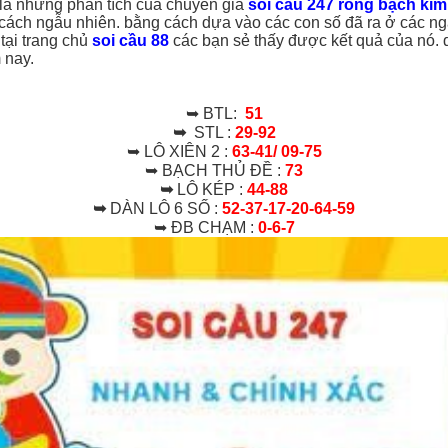
 là những phân tích của chuyên gia
soi cầu 247 rồng bạch kim
cách ngẫu nhiên. bằng cách dựa vào các con số đã ra ở các ng
tại trang chủ
soi cầu 88
các bạn sẻ thấy được kết quả của nó. 
 nay.
➥ BTL:
51
➥
STL :
29-92
➥ LÔ XIÊN 2 :
63-41/ 09-75
➥ BẠCH THỦ ĐỀ :
73
➥
LÔ KÉP :
44-88
➥
DÀN LÔ 6 SỐ :
52-37-17-20-64-59
➥ ĐB CHẠM :
0-6-7