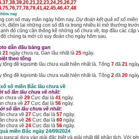
6,37,38,39,20,21,22,23,24,25,26,27
4,75,76,77,78,79,41,42,45,46,47,48
 hôm nay
ùng con số may mắn ngày hôm nay.
Dự đoán kết quả xổ số miền 
ch, điểm lại những con số đã ra trong nhiều kì mở thưởng trướ
cạnh đó cũng cần thống kê những số chưa về, top đầu các cặp về
u đó chúng ta mới có suy đoán cho ngày hôm sau.
loto dẫn đầu bảng gan
ã
21
ngày chưa ra, Gan lâu nhất là
25
ngày.
iệt theo tổng
y tổng đề kqxsmb lâu chưa xuất hiện nhất là. Tổng
7
đã
21
ngày
y tổng đề kqxsmb lâu chưa xuất hiện nhất là. Tổng
2
đã
20
ngày
xổ số miền Bắc lâu chưa về
i số lần lâu chưa về nhất:
lần chưa về
29
Cực đại là
41
ngày.
lần chưa về
27
Cực đại là
56
ngày.
ới số lần lâu chưa về nhất:
lần chưa về
27
Cực đại là
57
ngày.
lần chưa về
26
Cực đại là
60
ngày.
lần chưa về
24
Cực đại là
56
ngày.
 quả miền Bắc ngày 24/09/2024
 pascal dựa vào giải đặc biệt và giải nhất để phân tích. Với 