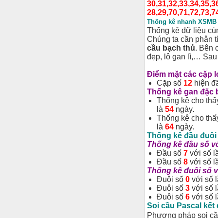
30,31,32,33,34,35,3
28,29,70,71,72,73,7
Thống kê nhanh XSMB
Thống kê dữ liệu c
Chúng ta cần phân tí
cầu bạch thủ
. Bên 
đẹp, lô gan lì,… Sa
Điểm mặt các cặp 
Cặp số
12
hiện đ
Thống kê gan đặc b
Thống kê cho thấ
là
54
ngày.
Thống kê cho thấ
là
64
ngày.
Thống kê đầu đuôi
Thống kê đầu số vớ
Đầu số
7
với số 
Đầu số
8
với số 
Thống kê đuôi số v
Đuôi số
0
với số 
Đuôi số
3
với số 
Đuôi số
6
với số 
Soi cầu Pascal kết
Phương pháp soi cầu