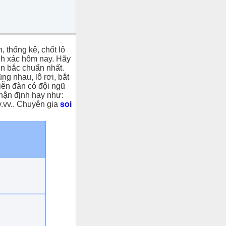
, thống kê, chốt lô
nh xác hôm nay. Hãy
ền bắc chuẩn nhất.
g nhau, lô rơi, bắt
iễn đàn có đội ngũ
hận định hay như:
 v.vv.. Chuyên gia
soi