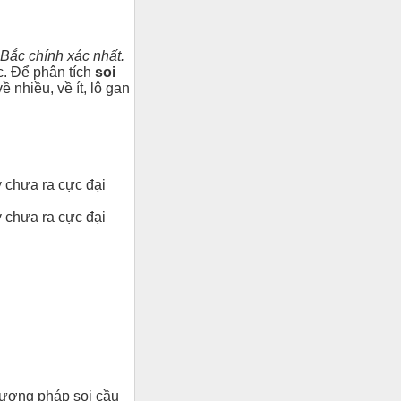
Bắc chính xác nhất.
c. Để phân tích
soi
 nhiều, về ít, lô gan
 chưa ra cực đại
 chưa ra cực đại
phương pháp soi cầu