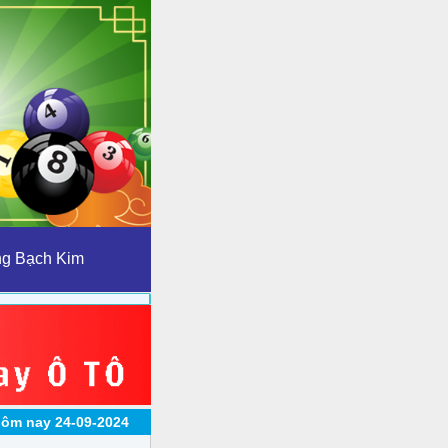
g Bạch Kim
hôm nay 24-09-2024