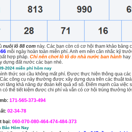
hủ
nuôi lô 88 com
này. Các bạn còn có cơ hội tham khảo bảng c
666
mỗi ngày hoàn toàn miễn phí. Anh em nên cân nhắc kỹ trước
 bất hợp pháp.
Chỉ nên chơi lô tô do nhà nước ban hành
hay 
y dựng đất nước các bạn nhé.
09-2024 miễn phí
hôm nay
hình thức soi cầu không mất phí. Được thực hiện thông qua các
 Các công cụ này thường được xây dựng dựa trên các thuật toán
i tăng khả năng dự đoán kết quả xổ số. Điểm mạnh của việc s
 có thể tiết kiệm được chi phí và vẫn có cơ hội trúng thưởng lớ
smb:
171-565-373-494
hất:
02-34-78
t bại:
060-070-080-464-474-484-373
n Bắc Hôm Nay