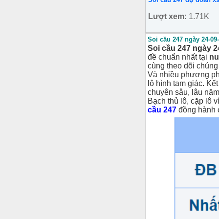
Lượt xem:
1.71K
Soi cầu 247 ngày 24-0
Soi cầu 247 ngày 2
đề chuẩn nhất tại
nu
cùng theo dõi chúng
Và nhiều phương phá
lô hình tam giác. Kế
chuyên sâu, lâu năm
Bạch thủ lô, cặp lô v
cầu 247
đồng hành 