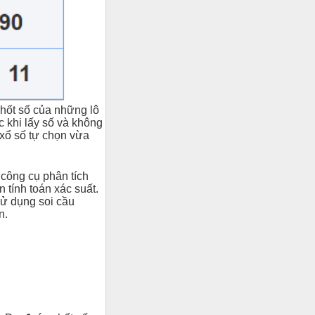
hốt số của những lô
 khi lấy số và không
xổ số tự chọn vừa
 công cụ phân tích
 tính toán xác suất.
ử dụng soi cầu
n.