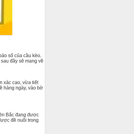
h báo số của cầu kèo.
 sau đây sẽ mang về
 xác cao, vừa tiết
đề hàng ngày, vào bờ
miền Bắc đang được
được đề nuôi trong