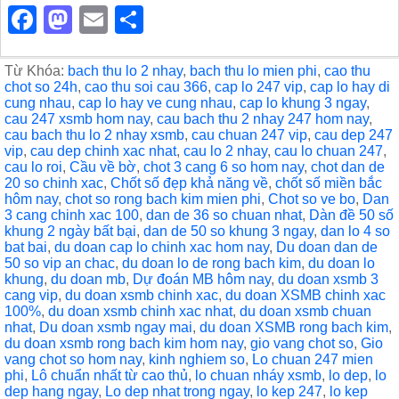
F
M
E
S
a
a
m
h
c
st
ail
ar
Từ Khóa:
bach thu lo 2 nhay
,
bach thu lo mien phi
,
cao thu
chot so 24h
,
cao thu soi cau 366
,
cap lo 247 vip
,
cap lo hay di
e
o
e
cung nhau
,
cap lo hay ve cung nhau
,
cap lo khung 3 ngay
,
cau 247 xsmb hom nay
,
cau bach thu 2 nhay 247 hom nay
,
b
d
cau bach thu lo 2 nhay xsmb
,
cau chuan 247 vip
,
cau dep 247
vip
,
cau dep chinh xac nhat
,
cau lo 2 nhay
,
cau lo chuan 247
,
o
o
cau lo roi
,
Cầu về bờ
,
chot 3 cang 6 so hom nay
,
chot dan de
o
n
20 so chinh xac
,
Chốt số đẹp khả năng về
,
chốt số miền bắc
hôm nay
,
chot so rong bach kim mien phi
,
Chot so ve bo
,
Dan
k
3 cang chinh xac 100
,
dan de 36 so chuan nhat
,
Dàn đề 50 số
khung 2 ngày bất bại
,
dan de 50 so khung 3 ngay
,
dan lo 4 so
bat bai
,
du doan cap lo chinh xac hom nay
,
Du doan dan de
50 so vip an chac
,
du doan lo de rong bach kim
,
du doan lo
khung
,
du doan mb
,
Dự đoán MB hôm nay
,
du doan xsmb 3
cang vip
,
du doan xsmb chinh xac
,
du doan XSMB chinh xac
100%
,
du doan xsmb chinh xac nhat
,
du doan xsmb chuan
nhat
,
Du doan xsmb ngay mai
,
du doan XSMB rong bach kim
,
du doan xsmb rong bach kim hom nay
,
gio vang chot so
,
Gio
vang chot so hom nay
,
kinh nghiem so
,
Lo chuan 247 mien
phi
,
Lô chuẩn nhất từ cao thủ
,
lo chuan nháy xsmb
,
lo dep
,
lo
dep hang ngay
,
Lo dep nhat trong ngay
,
lo kep 247
,
lo kep