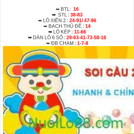
➥ BTL:
16
➥
STL :
38-83
➥ LÔ XIÊN 2 :
24-91/ 47-96
➥ BẠCH THỦ ĐỀ :
14
➥
LÔ KÉP :
11-66
➥
DÀN LÔ 6 SỐ :
29-63-41-73-58-16
➥ ĐB CHẠM :
1-7-8