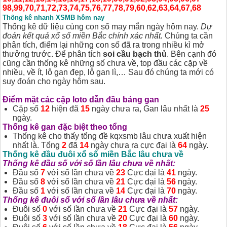
98,99,70,71,72,73,74,75,76,77,78,79,60,62,63,64,67,68
Thống kê nhanh XSMB hôm nay
Thống kê dữ liệu cùng con số may mắn ngày hôm nay.
Dự
đoán kết quả xổ số miền Bắc chính xác nhất.
Chúng ta cần
phân tích, điểm lại những con số đã ra trong nhiều kì mở
thưởng trước. Để phân tích
soi cầu bạch thủ
. Bên cạnh đó
cũng cần thống kê những số chưa về, top đầu các cặp về
nhiều, về ít, lô gan đẹp, lô gan lì,… Sau đó chúng ta mới có
suy đoán cho ngày hôm sau.
Điểm mặt các cặp loto dẫn đầu bảng gan
Cặp số
12
hiện đã
15
ngày chưa ra, Gan lâu nhất là
25
ngày.
Thống kê gan đặc biệt theo tổng
Thống kê cho thấy tổng đề kqxsmb lâu chưa xuất hiện
nhất là. Tổng
2
đã
14
ngày chưa ra cực đại là
64
ngày.
Thống kê đầu đuôi
xổ số miền Bắc lâu chưa về
Thống kê đầu số với số lần lâu chưa về nhất:
Đầu số
7
với số lần chưa về
23
Cực đại là
41
ngày.
Đầu số
8
với số lần chưa về
21
Cực đại là
56
ngày.
Đầu số
1
với số lần chưa về
14
Cực đại là
70
ngày.
Thống kê đuôi số với số lần lâu chưa về nhất:
Đuôi số
0
với số lần chưa về
21
Cực đại là
57
ngày.
Đuôi số
3
với số lần chưa về
20
Cực đại là
60
ngày.