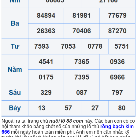
Ngoài ra tại trang chủ
nuôi lô 88 com
này. Các bạn còn có cơ
hội tham khảo bảng chốt số của những lô thủ
rồng bạch kim
666
mỗi ngày hoàn toàn miễn phí. Anh em nên cân nhắc kỹ