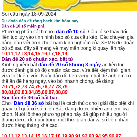
Soi cầu ngày 18-09-2024
Dự đoán dàn đề rồng bạch kim hôm nay
Dàn đề 10 số miễn phí
Phương pháp cách chơi
dàn đề 10 số
. Cầu lô sẽ thay đổi
liên tục tùy vào tình hình báo số của cầu kèo. Các chuyên gia
hàng đầu với hơn chục năm kinh nghiệm của XSMB dự đoán
bộ số sau đây sẽ mang về may mắn trong kì quay lần này:
10,11,12,13,14,15,16,17,18,19
Dàn đề 20 số chuẩn xác, bất tử
Kinh nghiệm bắt
dàn đề 20 số khung 3 ngày
ăn liên tục
được đánh giá có độ chuẩn xác cao, vừa tiết kiệm thời gian,
vừa tiết kiệm vốn. Nuôi dàn đề bền vững nhất để anh em có
thể ăn đề hàng ngày, vào bờ nhanh chóng, dễ dàng:
70,71,72,73,74,75,76,77,78,79
80,81,82,83,84,85,86,87,88,89
Soi dàn đề 36 số bất bại
Chơi
Dàn đề 36 số
bất bại là cách thức chơi giải đặc biệt khi
quay kết quả xổ số miền Bắc đang được nhiều anh em lựa
chọn. Nuôi lô theo phương pháp này đã giúp nhiều người
thắng được đề nuôi trong một thời gian dài và số tiền nhận
được hàng tháng khá cao.
10,11,12,13,14,15,16,17,18,19,90,91,92,93,94,95,96,97