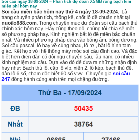
Soi cầu ngày 18-09-2024 – Phân tích dự đoán XSMB rồng bạch kim
miễn phí hôm nay
Soi cầu miền bắc hôm nay thứ 4 ngày 18-09-2024.
Là
trang chuyên phân tích, thống kê, chốt lô đề chuẩn nhất tại
nuoilo888.com
. Trong chuyên mục dự đoán soi cầu bạch thủ
chính xác hôm nay. Hãy cùng theo dõi chúng tôi chia sẽ một
số phương pháp hay. Kinh nghiệm bắt lô đề miền bắc chuẩn
nhất. Và nhiều phương pháp dựa vào bóng âm, bóng dương.
Soi cầu pascal, lô hay về cùng nhau, lô rơi, bắt lô hình tam
giác. Kết hợp với hệ thống máy móc soi cầu đỉnh cao. Và đặc
biệt hơn diễn đàn có đội ngũ chuyên sâu, lâu năm, có nhiều
kinh nghiệm soi cầu. Dựa vào đó để đưa ra những nhận định
hay như: Bạch thủ lô, cặp lô víp, xiên 2, lô kép, bạch thủ đề,
dàn lô 6 số, chạm đặc biệt 60 số v.vv.. Chuyên gia
soi cầu
247
đồng hành cùng anh trên mọi chặng đường.