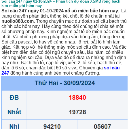
Soi cầu 247 ngày 01-10-2024 – Phân tích dự đoán XSMB rồng bạch
kim miễn phí hôm nay
Soi cầu 247 ngày 01-10-2024 xổ số miền bắc hôm nay.
Là
trang chuyên phân tích, thống kê, chốt lô đề chuẩn nhất tại
nuoilo888.com
. Trong chuyên mục dự đoán soi cầu bạch thủ
chính xác hôm nay. Hãy cùng theo dõi chúng tôi chia sẽ một
số phương pháp hay. Kinh nghiệm bắt lô đề miền bắc chuẩn
nhất. Và nhiều phương pháp dựa vào bóng âm, bóng dương.
Soi cầu pascal, lô hay về cùng nhau, lô rơi, bắt lô hình tam
giác. Kết hợp với hệ thống máy móc soi cầu đỉnh cao. Và đặc
biệt hơn diễn đàn có đội ngũ chuyên sâu, lâu năm, có nhiều
kinh nghiệm soi cầu. Dựa vào đó để đưa ra những nhận định
hay như: Bạch thủ lô, cặp lô víp, xiên 2, lô kép, bạch thủ đề,
dàn lô 6 số, chạm đặc biệt 60 số v.vv.. Chuyên gia
soi cầu
247
đồng hành cùng anh trên mọi chặng đường.