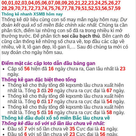
00,01,02,03,04,05,06,07,08,09,20,21,22,23,24,25,26,27
28,29,70,71,72,73,74,75,76,77,78,79,51,52,53,56,57,59
Thống kê nhanh XSMB hôm nay
Thống kê dữ liệu cùng con số may mắn ngày hôm nay.
Dự
đoán kết quả xổ số miền Bắc chính xác nhất.
Chúng ta cần
phân tích, điểm lại những con số đã ra trong nhiều kì mở
thưởng trước. Để phân tích
soi cầu bạch thủ
. Bên cạnh đó
cũng cần thống kê những số chưa về, top đầu các cặp về
nhiều, về ít, lô gan đẹp, lô gan lì,… Sau đó chúng ta mới có
suy đoán cho ngày hôm sau.
Điểm mặt các cặp loto dẫn đầu bảng gan
Cặp số
56
hiện đã
16
ngày chưa ra, Gan lâu nhất là
23
ngày.
Thống kê gan đặc biệt theo tổng
Thống kê cho thấy tổng đề kqxsmb lâu chưa xuất hiện
nhất là. Tổng
3
đã
20
ngày chưa ra cực đại là
67
ngày.
Thống kê cho thấy tổng đề kqxsmb lâu chưa xuất hiện
nhất là. Tổng
0
đã
17
ngày chưa ra cực đại là
54
ngày.
Thống kê cho thấy tổng đề kqxsmb lâu chưa xuất hiện
nhất là. Tổng
5
đã
16
ngày chưa ra cực đại là
58
ngày.
Thống kê đầu đuôi
xổ số miền Bắc lâu chưa về
Thống kê đầu số với số lần lâu chưa về nhất:
Đầu số
7
với số lần chưa về
35
Cực đại là
41
ngày.
Đầu số
6
với số lần chưa về
23
Cực đại là
56
ngày.