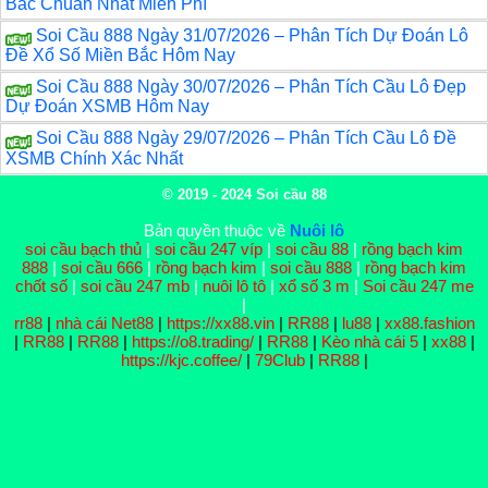
Bắc Chuẩn Nhất Miễn Phí
Soi Cầu 888 Ngày 31/07/2026 – Phân Tích Dự Đoán Lô
Đề Xổ Số Miền Bắc Hôm Nay
Soi Cầu 888 Ngày 30/07/2026 – Phân Tích Cầu Lô Đẹp
Dự Đoán XSMB Hôm Nay
Soi Cầu 888 Ngày 29/07/2026 – Phân Tích Cầu Lô Đề
XSMB Chính Xác Nhất
© 2019 - 2024
Soi cầu 88
Bản quyền thuộc về
Nuôi lô
soi cầu bạch thủ
|
soi cầu 247 víp
|
soi cầu 88
|
rồng bạch kim
888
|
soi cầu 666
|
rồng bạch kim
|
soi cầu 888
|
rồng bạch kim
chốt số
|
soi cầu 247 mb
|
nuôi lô tô
|
xổ số 3 m
|
Soi cầu 247 me
|
rr88
|
nhà cái Net88
|
https://xx88.vin
|
RR88
|
lu88
|
xx88.fashion
|
RR88
|
RR88
|
https://o8.trading/
|
RR88
|
Kèo nhà cái 5
|
xx88
|
https://kjc.coffee/
|
79Club
|
RR88
|