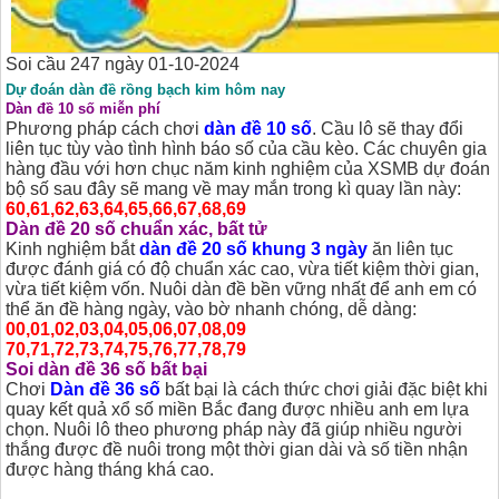
Soi cầu 247 ngày 01-10-2024
Dự đoán dàn đề rồng bạch kim hôm nay
Dàn đề 10 số miễn phí
Phương pháp cách chơi
dàn đề 10 số
. Cầu lô sẽ thay đổi
liên tục tùy vào tình hình báo số của cầu kèo. Các chuyên gia
hàng đầu với hơn chục năm kinh nghiệm của XSMB dự đoán
bộ số sau đây sẽ mang về may mắn trong kì quay lần này:
60,61,62,63,64,65,66,67,68,69
Dàn đề 20 số chuẩn xác, bất tử
Kinh nghiệm bắt
dàn đề 20 số khung 3 ngày
ăn liên tục
được đánh giá có độ chuẩn xác cao, vừa tiết kiệm thời gian,
vừa tiết kiệm vốn. Nuôi dàn đề bền vững nhất để anh em có
thể ăn đề hàng ngày, vào bờ nhanh chóng, dễ dàng:
00,01,02,03,04,05,06,07,08,09
70,71,72,73,74,75,76,77,78,79
Soi dàn đề 36 số bất bại
Chơi
Dàn đề 36 số
bất bại là cách thức chơi giải đặc biệt khi
quay kết quả xổ số miền Bắc đang được nhiều anh em lựa
chọn. Nuôi lô theo phương pháp này đã giúp nhiều người
thắng được đề nuôi trong một thời gian dài và số tiền nhận
được hàng tháng khá cao.