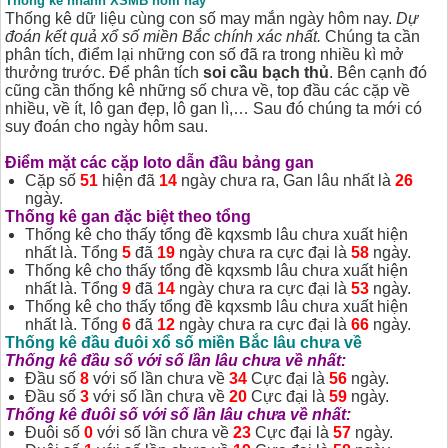
Thống kê nhanh XSMB hôm nay
Thống kê dữ liệu cùng con số may mắn ngày hôm nay.
Dự
đoán kết quả xổ số miền Bắc chính xác nhất.
Chúng ta cần
phân tích, điểm lại những con số đã ra trong nhiều kì mở
thưởng trước. Để phân tích
soi cầu bạch thủ
. Bên cạnh đó
cũng cần thống kê những số chưa về, top đầu các cặp về
nhiều, về ít, lô gan đẹp, lô gan lì,… Sau đó chúng ta mới có
suy đoán cho ngày hôm sau.
Điểm mặt các cặp loto dẫn đầu bảng gan
Cặp số
51
hiện đã
14
ngày chưa ra, Gan lâu nhất là
26
ngày.
Thống kê gan đặc biệt theo tổng
Thống kê cho thấy tổng đề kqxsmb lâu chưa xuất hiện
nhất là. Tổng
5
đã
19
ngày chưa ra cực đại là
58
ngày.
Thống kê cho thấy tổng đề kqxsmb lâu chưa xuất hiện
nhất là. Tổng
9
đã
14
ngày chưa ra cực đại là
53
ngày.
Thống kê cho thấy tổng đề kqxsmb lâu chưa xuất hiện
nhất là. Tổng
6
đã
12
ngày chưa ra cực đại là
66
ngày.
Thống kê đầu đuôi
xổ số miền Bắc lâu chưa về
Thống kê đầu số với số lần lâu chưa về nhất:
Đầu số
8
với số lần chưa về
34
Cực đại là
56
ngày.
Đầu số
3
với số lần chưa về
20
Cực đại là
59
ngày.
Thống kê đuôi số với số lần lâu chưa về nhất:
Đuôi số
0
với số lần chưa về
23
Cực đại là
57
ngày.