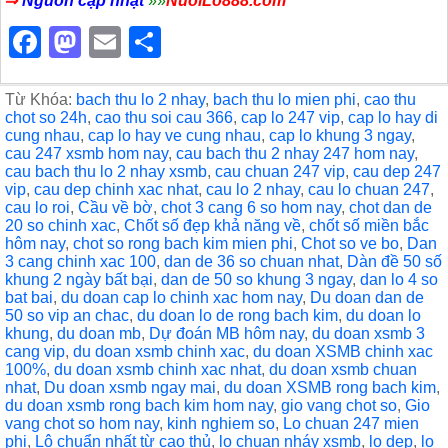
⇒
Nguồn cập nhật
»»
NuoiLo888.com
F
M
E
S
a
a
m
h
c
st
ail
ar
Từ Khóa:
bach thu lo 2 nhay
,
bach thu lo mien phi
,
cao thu
chot so 24h
,
cao thu soi cau 366
,
cap lo 247 vip
,
cap lo hay di
e
o
e
cung nhau
,
cap lo hay ve cung nhau
,
cap lo khung 3 ngay
,
cau 247 xsmb hom nay
,
cau bach thu 2 nhay 247 hom nay
,
b
d
cau bach thu lo 2 nhay xsmb
,
cau chuan 247 vip
,
cau dep 247
vip
,
cau dep chinh xac nhat
,
cau lo 2 nhay
,
cau lo chuan 247
,
o
o
cau lo roi
,
Cầu về bờ
,
chot 3 cang 6 so hom nay
,
chot dan de
o
n
20 so chinh xac
,
Chốt số đẹp khả năng về
,
chốt số miền bắc
hôm nay
,
chot so rong bach kim mien phi
,
Chot so ve bo
,
Dan
k
3 cang chinh xac 100
,
dan de 36 so chuan nhat
,
Dàn đề 50 số
khung 2 ngày bất bại
,
dan de 50 so khung 3 ngay
,
dan lo 4 so
bat bai
,
du doan cap lo chinh xac hom nay
,
Du doan dan de
50 so vip an chac
,
du doan lo de rong bach kim
,
du doan lo
khung
,
du doan mb
,
Dự đoán MB hôm nay
,
du doan xsmb 3
cang vip
,
du doan xsmb chinh xac
,
du doan XSMB chinh xac
100%
,
du doan xsmb chinh xac nhat
,
du doan xsmb chuan
nhat
,
Du doan xsmb ngay mai
,
du doan XSMB rong bach kim
,
du doan xsmb rong bach kim hom nay
,
gio vang chot so
,
Gio
vang chot so hom nay
,
kinh nghiem so
,
Lo chuan 247 mien
phi
,
Lô chuẩn nhất từ cao thủ
,
lo chuan nháy xsmb
,
lo dep
,
lo