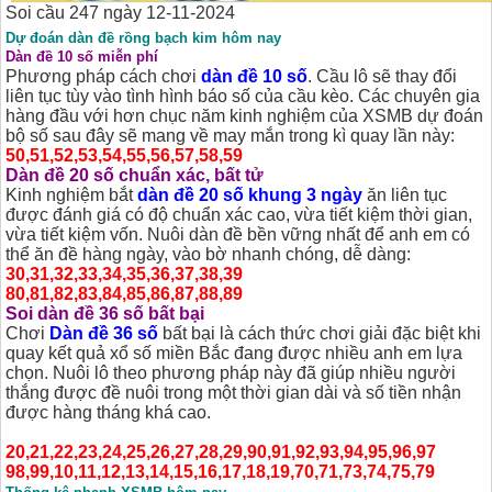
Soi cầu 247 ngày 12-11-2024
Dự đoán dàn đề rồng bạch kim hôm nay
Dàn đề 10 số miễn phí
Phương pháp cách chơi
dàn đề 10 số
. Cầu lô sẽ thay đổi
liên tục tùy vào tình hình báo số của cầu kèo. Các chuyên gia
hàng đầu với hơn chục năm kinh nghiệm của XSMB dự đoán
bộ số sau đây sẽ mang về may mắn trong kì quay lần này:
50,51,52,53,54,55,56,57,58,59
Dàn đề 20 số chuẩn xác, bất tử
Kinh nghiệm bắt
dàn đề 20 số khung 3 ngày
ăn liên tục
được đánh giá có độ chuẩn xác cao, vừa tiết kiệm thời gian,
vừa tiết kiệm vốn. Nuôi dàn đề bền vững nhất để anh em có
thể ăn đề hàng ngày, vào bờ nhanh chóng, dễ dàng:
30,31,32,33,34,35,36,37,38,39
80,81,82,83,84,85,86,87,88,89
Soi dàn đề 36 số bất bại
Chơi
Dàn đề 36 số
bất bại là cách thức chơi giải đặc biệt khi
quay kết quả xổ số miền Bắc đang được nhiều anh em lựa
chọn. Nuôi lô theo phương pháp này đã giúp nhiều người
thắng được đề nuôi trong một thời gian dài và số tiền nhận
được hàng tháng khá cao.
20,21,22,23,24,25,26,27,28,29,90,91,92,93,94,95,96,97
98,99,10,11,12,13,14,15,16,17,18,19,70,71,73,74,75,79