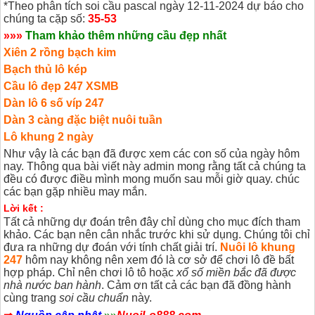
*Theo phân tích soi cầu pascal ngày 12-11-2024 dự báo cho
chúng ta cặp số:
35-53
»»»
T
ham khảo thêm những cầu đẹp nhất
X
iên 2 rồng bạch kim
Bạch thủ lô kép
Cầu lô đẹp 247 XSMB
D
àn lô 6 số víp 247
Dàn 3 càng đặc biệt nuôi tuần
Lô khung 2 ngày
Như vậy là các bạn đã được xem các con số của ngày hôm
nay. Thông qua bài viết này admin mong rằng tất cả chúng ta
đều có được điều mình mong muốn sau mỗi giờ quay. chúc
các bạn gặp nhiều may mắn.
Lời kết :
Tất cả những dự đoán trên đây chỉ dùng cho mục đích tham
khảo. Các bạn nên cân nhắc trước khi sử dụng. Chúng tôi chỉ
đưa ra những dự đoán với tính chất giải trí.
Nuôi lô khung
247
hôm nay không nên xem đó là cơ sở để chơi lô đề bất
hợp pháp. Chỉ nên chơi lô tô hoặc
xổ số miền bắc đã được
nhà nước ban hành
. Cảm ơn tất cả các bạn đã đồng hành
cùng trang
soi cầu chuẩn
này.