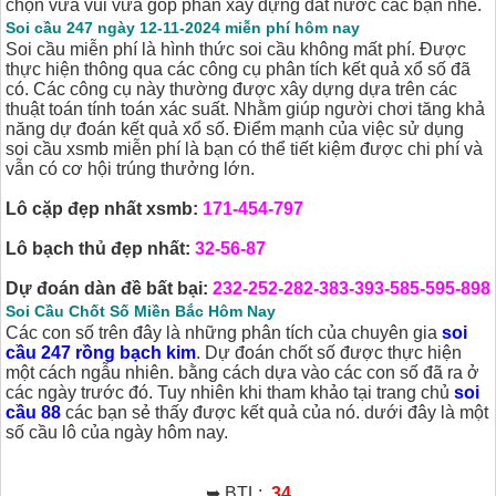
chọn vừa vui vừa góp phần xây dựng đất nước các bạn nhé.
Soi cầu 247 ngày 12-11-2024 miễn phí
hôm nay
Soi cầu miễn phí là hình thức soi cầu không mất phí. Được
thực hiện thông qua các công cụ phân tích kết quả xổ số đã
có. Các công cụ này thường được xây dựng dựa trên các
thuật toán tính toán xác suất. Nhằm giúp người chơi tăng khả
năng dự đoán kết quả xổ số. Điểm mạnh của việc sử dụng
soi cầu xsmb miễn phí là bạn có thể tiết kiệm được chi phí và
vẫn có cơ hội trúng thưởng lớn.
Lô cặp đẹp nhất xsmb:
171-454-797
Lô bạch thủ đẹp nhất:
32-56-87
Dự đoán dàn đề bất bại:
232-252-282-383-393-585-595-898
Soi Cầu
Chốt Số Miền Bắc Hôm Nay
Các con số trên đây là những phân tích của chuyên gia
soi
cầu 247 rồng bạch kim
. Dự đoán chốt số được thực hiện
một cách ngẫu nhiên. bằng cách dựa vào các con số đã ra ở
các ngày trước đó. Tuy nhiên khi tham khảo tại trang chủ
soi
cầu 88
các bạn sẻ thấy được kết quả của nó. dưới đây là một
số cầu lô của ngày hôm nay.
➥ BTL:
34