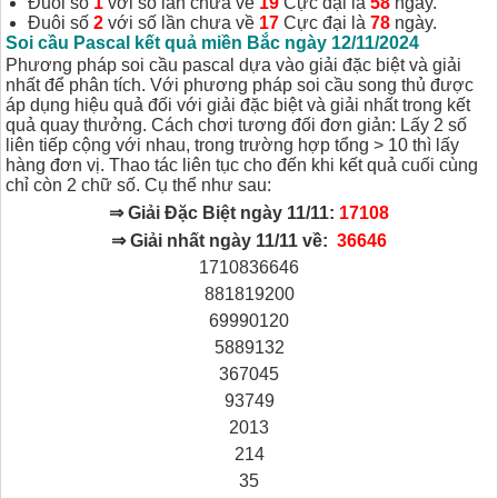
Đuôi số
1
với số lần chưa về
19
Cực đại là
58
ngày.
Đuôi số
2
với số lần chưa về
17
Cực đại là
78
ngày.
Soi cầu Pascal kết quả miền Bắc ngày 12/11/2024
Phương pháp soi cầu pascal dựa vào giải đặc biệt và giải
nhất để phân tích. Với phương pháp soi cầu song thủ được
áp dụng hiệu quả đối với giải đặc biệt và giải nhất trong kết
quả quay thưởng. Cách chơi tương đối đơn giản: Lấy 2 số
liên tiếp cộng với nhau, trong trường hợp tổng > 10 thì lấy
hàng đơn vị. Thao tác liên tục cho đến khi kết quả cuối cùng
chỉ còn 2 chữ số. Cụ thể như sau:
⇒
Giải Đặc Biệt ngày 11/11:
17108
⇒ Giải nhất ngày 11/11 về:
36646
1710836646
881819200
69990120
5889132
367045
93749
2013
214
35