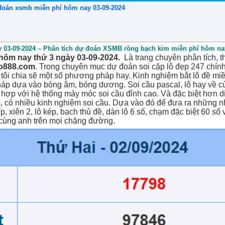
 đoán xsmb miễn phí hôm nay 03-09-2024
ày 03-09-2024 – Phân tích dự đoán XSMB rồng bạch kim miễn phí hôm na
hôm nay thứ 3 ngày 03-09-2024.
Là trang chuyên phân tích, t
lo888.com
. Trong chuyên mục dự đoán soi cặp lô đẹp 247 chín
 tôi chia sẽ một số phương pháp hay. Kinh nghiệm bắt lô đề mi
p dựa vào bóng âm, bóng dương. Soi cầu pascal, lô hay về cùn
t hợp với hệ thống máy móc soi cầu đỉnh cao. Và đặc biệt hơn d
, có nhiều kinh nghiệm soi cầu. Dựa vào đó để đưa ra những n
íp, xiên 2, lô kép, bạch thủ đề, dàn lô 6 số, chạm đặc biệt 60 số
cùng anh trên mọi chặng đường.