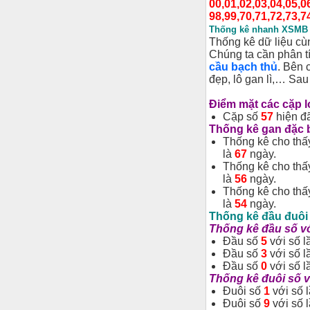
00,01,02,03,04,05,0
98,99,70,71,72,73,7
Thống kê nhanh XSMB
Thống kê dữ liệu c
Chúng ta cần phân tí
cầu bạch thủ
. Bên 
đẹp, lô gan lì,… Sa
Điểm mặt các cặp 
Cặp số
57
hiện đ
Thống kê gan đặc b
Thống kê cho thấ
là
67
ngày.
Thống kê cho thấ
là
56
ngày.
Thống kê cho thấ
là
54
ngày.
Thống kê đầu đuôi
Thống kê đầu số vớ
Đầu số
5
với số 
Đầu số
3
với số 
Đầu số
0
với số 
Thống kê đuôi số v
Đuôi số
1
với số 
Đuôi số
9
với số 