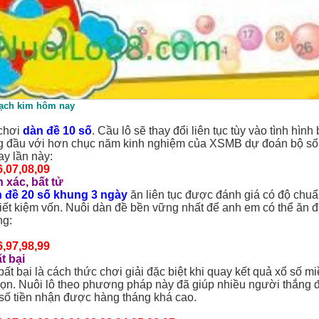
bạch kim hôm nay
chơi
dàn đề 10 số
. Cầu lô sẽ thay đổi liên tục tùy vào tình hìn
g đầu với hơn chục năm kinh nghiệm của XSMB dự đoán bộ số
ay lần này:
6,07,08,09
 xác, bất tử
 đề 20 số khung 3 ngày
ăn liên tục được đánh giá có độ chuẩn
 tiết kiệm vốn. Nuôi dàn đề bền vững nhất để anh em có thể ăn 
ng:
6,97,98,99
t bại
bất bại là cách thức chơi giải đặc biệt khi quay kết quả xổ số 
ọn. Nuôi lô theo phương pháp này đã giúp nhiều người thắng 
 số tiền nhận được hàng tháng khá cao.