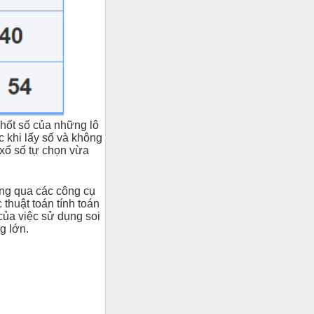
hốt số của những lô
 khi lấy số và không
xổ số tự chọn vừa
ông qua các công cụ
thuật toán tính toán
của việc sử dụng soi
g lớn.