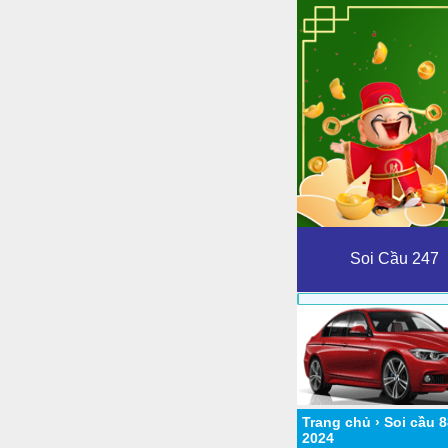
Soi Cầu 247
Trang chủ
›
Soi cầu 
2024