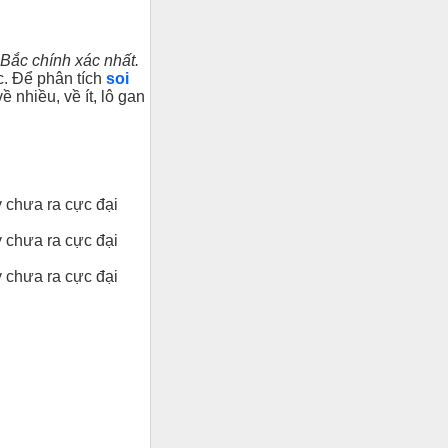
Bắc chính xác nhất.
c. Để phân tích
soi
 nhiều, về ít, lô gan
 chưa ra cực đại
 chưa ra cực đại
 chưa ra cực đại