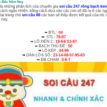
n Bắc Hôm Nay
 là những phân tích của chuyên gia
soi cầu 247 rồng bạch kim
cách ngẫu nhiên. bằng cách dựa vào các con số đã ra ở các ng
tại trang chủ
soi cầu 88
các bạn sẻ thấy được kết quả của nó. 
 nay.
➥ BTL:
04
➥
STL :
78-87
➥ LÔ XIÊN 2 :
19-64/ 53-87
➥ BẠCH THỦ ĐỀ :
50
➥
LÔ KÉP :
44-99
➥
DÀN LÔ 6 SỐ :
23-14-08-57-95-63
➥ ĐB CHẠM :
0-6-7