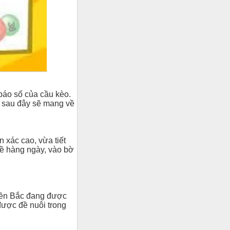
h báo số của cầu kèo.
 sau đây sẽ mang về
 xác cao, vừa tiết
đề hàng ngày, vào bờ
miền Bắc đang được
được đề nuôi trong