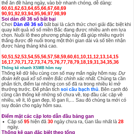
thể ăn đề hàng ngày, vào bờ nhanh chóng, dễ dàng:
60,61,62,63,64,65,66,67,68,69
90,91,92,93,94,95,96,97,98,99
Soi dàn đề 36 số bất bại
Chơi
Dàn đề 36 số
bất bại là cách thức chơi giải đặc biệt khi
quay kết quả xổ số miền Bắc đang được nhiều anh em lựa
chọn. Nuôi lô theo phương pháp này đã giúp nhiều người
thắng được đề nuôi trong một thời gian dài và số tiền nhận
được hàng tháng khá cao.
50,51,52,53,54,55,56,57,58,59,60,61,10,11,12,13,14,15
16,17,70,71,72,73,74,75,76,77,78,79,18,19,31,34,35,36
Thống kê nhanh XSMB hôm nay
Thống kê dữ liệu cùng con số may mắn ngày hôm nay.
Dự
đoán kết quả xổ số miền Bắc chính xác nhất.
Chúng ta cần
phân tích, điểm lại những con số đã ra trong nhiều kì mở
thưởng trước. Để phân tích
soi cầu bạch thủ
. Bên cạnh đó
cũng cần thống kê những số chưa về, top đầu các cặp về
nhiều, về ít, lô gan đẹp, lô gan lì,… Sau đó chúng ta mới có
suy đoán cho ngày hôm sau.
Điểm mặt các cặp loto dẫn đầu bảng gan
Cặp số
95
hiện đã
30
ngày chưa ra, Gan lâu nhất là
28
ngày.
Thống kê gan đặc biệt theo tổng