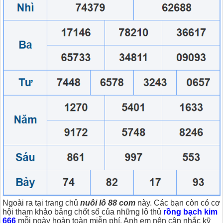
Ngoài ra tại trang chủ
nuôi lô 88 com
này. Các bạn còn có cơ
hội tham khảo bảng chốt số của những lô thủ
rồng bạch kim
666
mỗi ngày hoàn toàn miễn phí. Anh em nên cân nhắc kỹ