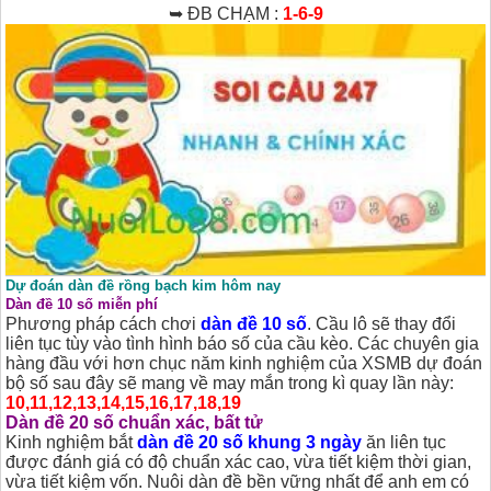
➥ ĐB CHẠM :
1-6-9
Dự đoán dàn đề rồng bạch kim hôm nay
Dàn đề 10 số miễn phí
Phương pháp cách chơi
dàn đề 10 số
. Cầu lô sẽ thay đổi
liên tục tùy vào tình hình báo số của cầu kèo. Các chuyên gia
hàng đầu với hơn chục năm kinh nghiệm của XSMB dự đoán
bộ số sau đây sẽ mang về may mắn trong kì quay lần này:
10,11,12,13,14,15,16,17,18,19
Dàn đề 20 số chuẩn xác, bất tử
Kinh nghiệm bắt
dàn đề 20 số khung 3 ngày
ăn liên tục
được đánh giá có độ chuẩn xác cao, vừa tiết kiệm thời gian,
vừa tiết kiệm vốn. Nuôi dàn đề bền vững nhất để anh em có