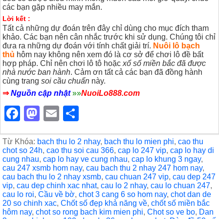
các bạn gặp nhiều may mắn.
Lời kết :
Tất cả những dự đoán trên đây chỉ dùng cho mục đích tham
khảo. Các bạn nên cân nhắc trước khi sử dụng. Chúng tôi chỉ
đưa ra những dự đoán với tính chất giải trí.
Nuôi lô bạch
thủ
hôm nay không nên xem đó là cơ sở để chơi lô đề bất
hợp pháp. Chỉ nên chơi lô tô hoặc
xổ số miền bắc đã được
nhà nước ban hành
. Cảm ơn tất cả các bạn đã đồng hành
cùng trang
soi cầu chuẩn
này.
⇒
Nguồn cập nhật
»»
NuoiLo888.com
F
M
E
S
a
a
m
h
c
st
ail
ar
Từ Khóa:
bach thu lo 2 nhay
,
bach thu lo mien phi
,
cao thu
chot so 24h
,
cao thu soi cau 366
,
cap lo 247 vip
,
cap lo hay di
e
o
e
cung nhau
,
cap lo hay ve cung nhau
,
cap lo khung 3 ngay
,
cau 247 xsmb hom nay
,
cau bach thu 2 nhay 247 hom nay
,
b
d
cau bach thu lo 2 nhay xsmb
,
cau chuan 247 vip
,
cau dep 247
vip
,
cau dep chinh xac nhat
,
cau lo 2 nhay
,
cau lo chuan 247
,
o
o
cau lo roi
,
Cầu về bờ
,
chot 3 cang 6 so hom nay
,
chot dan de
o
n
20 so chinh xac
,
Chốt số đẹp khả năng về
,
chốt số miền bắc
hôm nay
,
chot so rong bach kim mien phi
,
Chot so ve bo
,
Dan