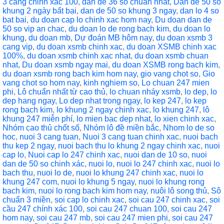
k
3 cang chinh xac 100
,
dan de 36 so chuan nhat
,
Dàn đề 50 số
khung 2 ngày bất bại
,
dan de 50 so khung 3 ngay
,
dan lo 4 so
bat bai
,
du doan cap lo chinh xac hom nay
,
Du doan dan de
50 so vip an chac
,
du doan lo de rong bach kim
,
du doan lo
khung
,
du doan mb
,
Dự đoán MB hôm nay
,
du doan xsmb 3
cang vip
,
du doan xsmb chinh xac
,
du doan XSMB chinh xac
100%
,
du doan xsmb chinh xac nhat
,
du doan xsmb chuan
nhat
,
Du doan xsmb ngay mai
,
du doan XSMB rong bach kim
,
du doan xsmb rong bach kim hom nay
,
gio vang chot so
,
Gio
vang chot so hom nay
,
kinh nghiem so
,
Lo chuan 247 mien
phi
,
Lô chuẩn nhất từ cao thủ
,
lo chuan nháy xsmb
,
lo dep
,
lo
dep hang ngay
,
Lo dep nhat trong ngay
,
lo kep 247
,
lo kep
rong bach kim
,
lo khung 2 ngay chinh xac
,
lo khung 247
,
lô
khung 247 miễn phí
,
lo mien bac dep nhat
,
lo xien chinh xac
,
Nhóm cao thủ chốt số
,
Nhóm lô đề miền bắc
,
Nhom lo de so
hoc
,
nuoi 3 cang tuan
,
Nuoi 3 cang tuan chinh xac
,
nuoi bach
thu kep 2 ngay
,
nuoi bach thu lo khung 2 ngay chinh xac
,
nuoi
cap lo
,
Nuoi cap lo 247 chinh xac
,
nuoi dan de 10 so
,
nuoi
dan de 50 so chinh xác
,
nuoi lo
,
nuoi lo 247 chinh xac
,
nuoi lo
bach thu
,
nuoi lo de
,
nuoi lo khung 247 chinh xac
,
nuoi lo
khung 247 com
,
nuoi lo khung 5 ngay
,
nuoi lo khung rong
bach kim
,
nuoi lo rong bach kim hom nay
,
nuôi lô song thủ
,
Sô
chuẩn 3 miền
,
soi cap lo chinh xac
,
soi cau 247 chinh xac
,
soi
cầu 247 chính xác 100
,
soi cau 247 chuan 100
,
soi cau 247
hom nay
,
soi cau 247 mb
,
soi cau 247 mien phi
,
soi cau 247