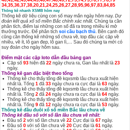
34,35,36,37,38,20,21,24,25,26,27,28,95,96,97,83,84,85
Thống kê nhanh XSMB hôm nay
Thống kê dữ liệu cùng con số may mắn ngày hôm nay.
Dự
đoán kết quả xổ số miền Bắc chính xác nhất.
Chúng ta cần
phân tích, điểm lại những con số đã ra trong nhiều kì mở
thưởng trước. Để phân tích
soi cầu bạch thủ
. Bên cạnh đó
cũng cần thống kê những số chưa về, top đầu các cặp về
nhiều, về ít, lô gan đẹp, lô gan lì,… Sau đó chúng ta mới có
suy đoán cho ngày hôm sau.
Điểm mặt các cặp loto dẫn đầu bảng gan
Cặp số
93
hiện đã
22
ngày chưa ra, Gan lâu nhất là
23
ngày.
Thống kê gan đặc biệt theo tổng
Thống kê cho thấy tổng đề kqxsmb lâu chưa xuất hiện
nhất là. Tổng
1
đã
33
ngày chưa ra cực đại là
63
ngày.
Thống kê cho thấy tổng đề kqxsmb lâu chưa xuất hiện
nhất là. Tổng
2
đã
24
ngày chưa ra cực đại là
64
ngày.
Thống kê cho thấy tổng đề kqxsmb lâu chưa xuất hiện
nhất là. Tổng
9
đã
12
ngày chưa ra cực đại là
53
ngày.
Thống kê đầu đuôi
xổ số miền Bắc lâu chưa về
Thống kê đầu số với số lần lâu chưa về nhất:
Đầu số
2
với số lần chưa về
22
Cực đại là
67
ngày.
Đầu số
0
với số lần chưa về
20
Cực đại là
61
ngày.