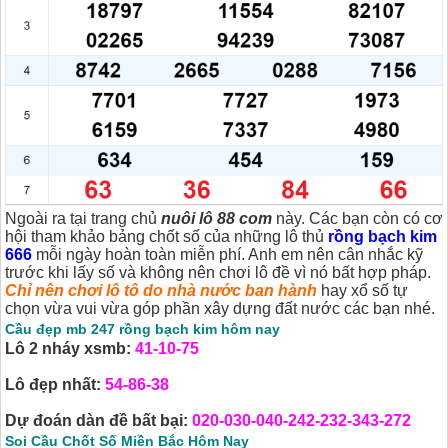
Ngoài ra tại trang chủ
nuôi lô 88 com
này. Các bạn còn có cơ
hội tham khảo bảng chốt số của những lô thủ
rồng bạch kim
666
mỗi ngày hoàn toàn miễn phí. Anh em nên cân nhắc kỹ
trước khi lấy số và không nên chơi lô đề vì nó bất hợp pháp.
Chỉ nên chơi lô tô do nhà nước ban hành
hay xổ số tự
chọn vừa vui vừa góp phần xây dựng đất nước các bạn nhé.
Cầu đẹp mb 247 rồng bạch kim
hôm nay
Lô 2 nháy xsmb:
41-10-75
Lô đẹp nhất:
54-86-38
Dự đoán dàn đề bất bại:
020-030-040-242-232-343-272
Soi Cầu
Chốt Số Miền Bắc Hôm Nay