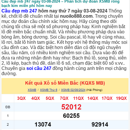
Cầu đẹp mb 247 ngày 03-08-2024 – Phân tích dự đoán XSMB rồng
bạch kim miễn phí hôm nay
Cầu đẹp mb 247
hôm nay thứ 7 ngày 03-08-2024
Thống
kê, chốt lô đề chuẩn nhất tại
nuoilo888.com
. Trong chuyên
mục dự đoán cầu chính xác hôm nay. Hãy cùng theo dõi
chúng tôi chia sẽ một số phương pháp hay. Kinh nghiệm bắt
lô đề miền bắc chuẩn nhất. Và nhiều phương pháp dựa vào
bóng âm, bóng dương. Soi cầu pascal, lô hay về cùng nhau,
lô rơi, bắt lô hình tam giác. Kết hợp với hệ thống máy móc soi
cầu đỉnh cao. Và đặc biệt hơn diễn đàn có đội ngũ chuyên
sâu, lâu năm, có nhiều kinh nghiệm soi cầu. Dựa vào đó để
đưa ra những nhận định hay như: Bạch thủ lô, song thủ, xiên
2, lô kép, bạch thủ đề, dàn lô 6 số, chạm đặc biệt 60 số v.vv..
Chuyên gia
soi cầu 247
đồng hành cùng anh trên mọi chặng
đường.