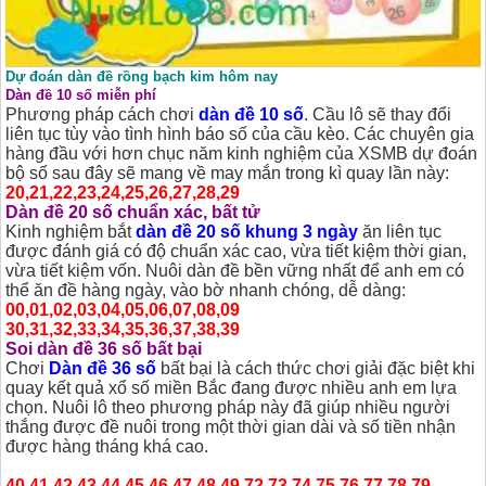
Dự đoán dàn đề rồng bạch kim hôm nay
Dàn đề 10 số miễn phí
Phương pháp cách chơi
dàn đề 10 số
. Cầu lô sẽ thay đổi
liên tục tùy vào tình hình báo số của cầu kèo. Các chuyên gia
hàng đầu với hơn chục năm kinh nghiệm của XSMB dự đoán
bộ số sau đây sẽ mang về may mắn trong kì quay lần này:
20,21,22,23,24,25,26,27,28,29
Dàn đề 20 số chuẩn xác, bất tử
Kinh nghiệm bắt
dàn đề 20 số khung 3 ngày
ăn liên tục
được đánh giá có độ chuẩn xác cao, vừa tiết kiệm thời gian,
vừa tiết kiệm vốn. Nuôi dàn đề bền vững nhất để anh em có
thể ăn đề hàng ngày, vào bờ nhanh chóng, dễ dàng:
00,01,02,03,04,05,06,07,08,09
30,31,32,33,34,35,36,37,38,39
Soi dàn đề 36 số bất bại
Chơi
Dàn đề 36 số
bất bại là cách thức chơi giải đặc biệt khi
quay kết quả xổ số miền Bắc đang được nhiều anh em lựa
chọn. Nuôi lô theo phương pháp này đã giúp nhiều người
thắng được đề nuôi trong một thời gian dài và số tiền nhận
được hàng tháng khá cao.
40,41,42,43,44,45,46,47,48,49,72,73,74,75,76,77,78,79