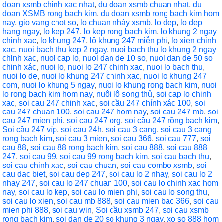
doan xsmb chinh xac nhat
,
du doan xsmb chuan nhat
,
du
doan XSMB rong bach kim
,
du doan xsmb rong bach kim hom
nay
,
gio vang chot so
,
lo chuan nháy xsmb
,
lo dep
,
lo dep
hang ngay
,
lo kep 247
,
lo kep rong bach kim
,
lo khung 2 ngay
chinh xac
,
lo khung 247
,
lô khung 247 miễn phí
,
lo xien chinh
xac
,
nuoi bach thu kep 2 ngay
,
nuoi bach thu lo khung 2 ngay
chinh xac
,
nuoi cap lo
,
nuoi dan de 10 so
,
nuoi dan de 50 so
chinh xác
,
nuoi lo
,
nuoi lo 247 chinh xac
,
nuoi lo bach thu
,
nuoi lo de
,
nuoi lo khung 247 chinh xac
,
nuoi lo khung 247
com
,
nuoi lo khung 5 ngay
,
nuoi lo khung rong bach kim
,
nuoi
lo rong bach kim hom nay
,
nuôi lô song thủ
,
soi cap lo chinh
xac
,
soi cau 247 chinh xac
,
soi cầu 247 chính xác 100
,
soi
cau 247 chuan 100
,
soi cau 247 hom nay
,
soi cau 247 mb
,
soi
cau 247 mien phi
,
soi cau 247 org
,
soi cầu 247 rồng bạch kim
,
Soi cầu 247 víp
,
soi cau 24h
,
soi cau 3 cang
,
soi cau 3 cang
rong bach kim
,
soi cau 3 mien
,
soi cau 366
,
soi cau 777
,
soi
cau 88
,
soi cau 88 rong bach kim
,
soi cau 888
,
soi cau 888
247
,
soi cau 99
,
soi cau 99 rong bach kim
,
soi cau bach thu
,
soi cau chinh xac
,
soi cau chuan
,
soi cau combo xsmb
,
soi
cau dac biet
,
soi cau dep 247
,
soi cau lo 2 nhay
,
soi cau lo 2
nhay 247
,
soi cau lo 247 chuan 100
,
soi cau lo chinh xac hom
nay
,
soi cau lo kep
,
soi cau lo mien phi
,
soi cau lo song thu
,
soi cau lo xien
,
soi cau mb 888
,
soi cau mien bac 366
,
soi cau
mien phi 888
,
soi cau win
,
Soi cầu xsmb 247
,
soi cau xsmb
rong bach kim
,
soi dan de 20 so khung 3 ngay
,
xo so 888 hom