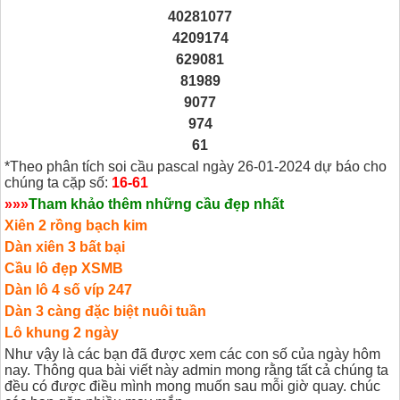
40281077
4209174
629081
81989
9077
974
61
*Theo phân tích soi cầu pascal ngày 26-01-2024 dự báo cho
chúng ta cặp số:
16-61
»»»
T
ham khảo thêm những cầu đẹp nhất
Xiên 2 rồng bạch kim
Dàn xiên 3 bất bại
Cầu lô đẹp XSMB
Dàn lô 4 số víp 247
Dàn 3 càng đặc biệt nuôi tuần
Lô khung 2 ngày
Như vậy là các bạn đã được xem các con số của ngày hôm
nay. Thông qua bài viết này admin mong rằng tất cả chúng ta
đều có được điều mình mong muốn sau mỗi giờ quay. chúc