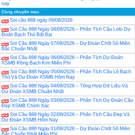
nay
Cùng chuyên mục
Soi cầu 888 ngày 09/08/2026
Soi Cầu 888 Ngày 08/08/2026 – Phân Tích Cầu Loto Dự
Đoán Bạch Thủ Bất Bại
Soi Cầu 888 Ngày 07/08/2026 – Dự Đoán Chốt Số Miền
Bắc Chuẩn Nhất
Soi Cầu 888 Ngày 06/08/2026 – Phân Tích Dự Đoán
XSMB Rồng Bạch Kim Miễn Phí
Soi Cầu 888 Ngày 05/08/2026 – Phân Tích Cầu Lô Bạch
Thủ Và Dự Đoán XSMB Hôm Nay
Soi Cầu 888 Ngày 04/08/2026 – Tổng Hợp Dữ Liệu Và
Dự Đoán XSMB Chuẩn Nhất
Soi Cầu 888 Ngày 03/08/2026 – Phân Tích Dự Đoán Cầu
Đẹp XSMB Chính Xác
Soi Cầu 888 Ngày 02/08/2026 – Phân Tích Cầu Đẹp Và
Dự Đoán XSMB Hôm Nay
Soi Cầu 888 Ngày 01/08/2026 – Dự Đoán Chốt Số Miền
Bắc Chuẩn Nhất Miễn Phí