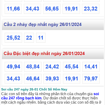
Soi cầu 247 ngày 26-01 Chốt Số Hôm Nay
Các con số trên đây là những phân tích của chuyên gia
soi
cầu 247 rồng bạch kim
. Dự đoán chốt số được thực hiện
một cách ngẫu nhiên. bằng cách dựa vào các con số đã ra ở