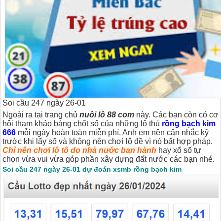
Soi cầu 247 ngày 26-01
Ngoài ra tại trang chủ
nuôi lô 88 com
này. Các bạn còn có cơ
hội tham khảo bảng chốt số của những lô thủ
rồng bạch kim
666
mỗi ngày hoàn toàn miễn phí. Anh em nên cân nhắc kỹ
trước khi lấy số và không nên chơi lô đề vì nó bất hợp pháp.
Chỉ nên chơi lô tô do nhà nước ban hành
hay xổ số tự
chọn vừa vui vừa góp phần xây dựng đất nước các bạn nhé.
Soi cầu 247 ngày 26-01 dự đoán xsmb rồng bạch kim