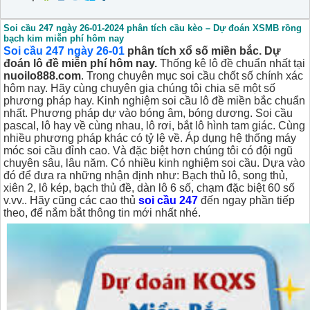
Soi cầu 247 ngày 26-01-2024 phân tích cầu kèo – Dự đoán XSMB rồng
bạch kim miễn phí hôm nay
Soi cầu 247 ngày 26-01
phân tích xổ số miền bắc. Dự
đoán lô đề miễn phí hôm nay.
Thống kê lô đề chuẩn nhất tại
nuoilo888.com
. Trong chuyên mục soi cầu chốt số chính xác
hôm nay. Hãy cùng chuyên gia chúng tôi chia sẽ một số
phương pháp hay. Kinh nghiệm soi cầu lô đề miền bắc chuẩn
nhất. Phương pháp dự vào bóng âm, bóng dương. Soi cầu
pascal, lô hay về cùng nhau, lô rơi, bắt lô hình tam giác. Cùng
nhiều phương pháp khác có tỷ lệ về. Áp dụng hệ thống máy
móc soi cầu đỉnh cao. Và đặc biệt hơn chúng tôi có đội ngũ
chuyên sâu, lâu năm. Có nhiều kinh nghiệm soi cầu. Dựa vào
đó để đưa ra những nhận định như: Bạch thủ lô, song thủ,
xiên 2, lô kép, bạch thủ đề, dàn lô 6 số, chạm đặc biệt 60 số
v.vv.. Hãy cũng các cao thủ
soi cầu 247
đến ngay phần tiếp
theo, để nắm bắt thông tin mới nhất nhé.