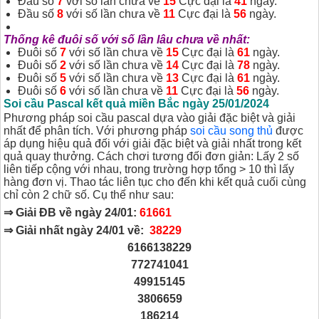
Đầu số
7
với số lần chưa về
15
Cực đại là
41
ngày.
Đầu số
8
với số lần chưa về
11
Cực đại là
56
ngày.
Thống kê đuôi số với số lần lâu chưa về nhất:
Đuôi số
7
với số lần chưa về
15
Cực đại là
61
ngày.
Đuôi số
2
với số lần chưa về
14
Cực đại là
78
ngày.
Đuôi số
5
với số lần chưa về
13
Cực đại là
61
ngày.
Đuôi số
6
với số lần chưa về
11
Cực đại là
56
ngày.
Soi cầu Pascal kết quả miền Bắc ngày 25/01/2024
Phương pháp soi cầu pascal dựa vào giải đặc biệt và giải
nhất để phân tích. Với phương pháp
soi cầu song thủ
được
áp dụng hiệu quả đối với giải đặc biệt và giải nhất trong kết
quả quay thưởng. Cách chơi tương đối đơn giản: Lấy 2 số
liên tiếp cộng với nhau, trong trường hợp tổng > 10 thì lấy
hàng đơn vị. Thao tác liên tục cho đến khi kết quả cuối cùng
chỉ còn 2 chữ số. Cụ thể như sau:
⇒ Giải ĐB về ngày 24/01:
61661
⇒ Giải nhất ngày 24/01 về:
38229
6166138229
772741041
49915145
3806659
186214