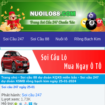
Soi Cầu 247
Soi Cầu 88
Nuôi lô
Rồng Bạch Kim
Trang chủ
›
Soi cầu 88 dự đoán KQXS miền bắc
›
Soi cầu 247
dự đoán XSMB rồng bạch kim ngày 25-01-2024
Soi cầu 247 ngày 25-01
Phát hành:
Soi cầu 247
Lượt xem:
1.73K
Hỗ trợ: