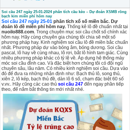
Soi cầu 247 ngày 25-01-2024 phân tích cầu kèo – Dự đoán XSMB rồng
bạch kim miễn phí hôm nay
Soi cầu 247 ngày 25-01
phân tích xổ số miền bắc. Dự
đoán lô đề miễn phí hôm nay.
Thống kê lô đề chuẩn nhất tại
nuoilo888.com
. Trong chuyên mục soi cầu chốt số chính xác
hôm nay. Hãy cùng chuyên gia chúng tôi chia sẽ một số
phương pháp hay. Kinh nghiệm soi cầu lô đề miền bắc chuẩn
nhất. Phương pháp dự vào bóng âm, bóng dương. Soi cầu
pascal, lô hay về cùng nhau, lô rơi, bắt lô hình tam giác. Cùng
nhiều phương pháp khác có tỷ lệ về. Áp dụng hệ thống máy
móc soi cầu đỉnh cao. Và đặc biệt hơn chúng tôi có đội ngũ
chuyên sâu, lâu năm. Có nhiều kinh nghiệm soi cầu. Dựa vào
đó để đưa ra những nhận định như: Bạch thủ lô, song thủ,
xiên 2, lô kép, bạch thủ đề, dàn lô 6 số, chạm đặc biệt 60 số
v.vv.. Hãy cũng các cao thủ
soi cầu 247
đến ngay phần tiếp
theo, để nắm bắt thông tin mới nhất nhé.