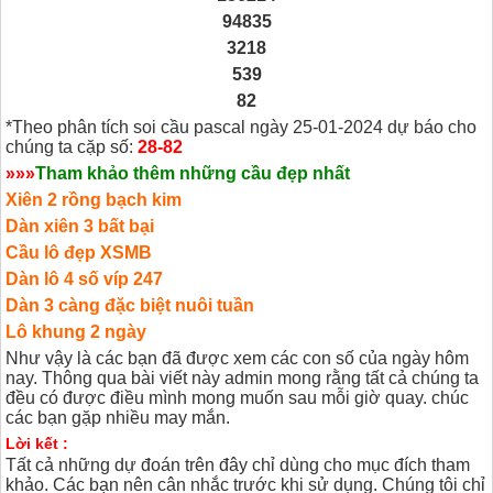
94835
3218
539
82
*Theo phân tích soi cầu pascal ngày 25-01-2024 dự báo cho
chúng ta cặp số:
28-82
»»»
T
ham khảo thêm những cầu đẹp nhất
Xiên 2 rồng bạch kim
Dàn xiên 3 bất bại
Cầu lô đẹp XSMB
Dàn lô 4 số víp 247
Dàn 3 càng đặc biệt nuôi tuần
Lô khung 2 ngày
Như vậy là các bạn đã được xem các con số của ngày hôm
nay. Thông qua bài viết này admin mong rằng tất cả chúng ta
đều có được điều mình mong muốn sau mỗi giờ quay. chúc
các bạn gặp nhiều may mắn.
Lời kết :
Tất cả những dự đoán trên đây chỉ dùng cho mục đích tham
khảo. Các bạn nên cân nhắc trước khi sử dụng. Chúng tôi chỉ