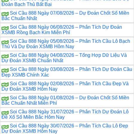
Đoán Bạch Thủ Bất Bại
Soi Cầu 888 Ngày 07/08/2026 – Dự Đoán Chốt Số Miền
Bắc Chuẩn Nhất
Soi Cầu 888 Ngày 06/08/2026 – Phân Tích Dự Đoán
XSMB Rồng Bạch Kim Miễn Phí
Soi Cầu 888 Ngày 05/08/2026 – Phân Tích Cầu Lô Bạch
Thủ Và Dự Đoán XSMB Hôm Nay
Soi Cầu 888 Ngày 04/08/2026 – Tổng Hợp Dữ Liệu Và
Dự Đoán XSMB Chuẩn Nhất
Soi Cầu 888 Ngày 03/08/2026 – Phân Tích Dự Đoán Cầu
Đẹp XSMB Chính Xác
Soi Cầu 888 Ngày 02/08/2026 – Phân Tích Cầu Đẹp Và
Dự Đoán XSMB Hôm Nay
Soi Cầu 888 Ngày 01/08/2026 – Dự Đoán Chốt Số Miền
Bắc Chuẩn Nhất Miễn Phí
Soi Cầu 888 Ngày 31/07/2026 – Phân Tích Dự Đoán Lô
Đề Xổ Số Miền Bắc Hôm Nay
Soi Cầu 888 Ngày 30/07/2026 – Phân Tích Cầu Lô Đẹp
Dự Đoán XSMB Hôm Nay