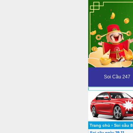
Soi Cầu 247
Trang chủ
›
Soi cầu 
Soi cầu ngày 29-11