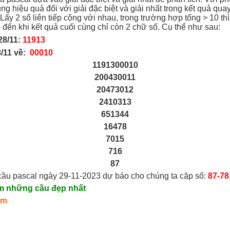
g hiệu quả đối với giải đặc biệt và giải nhất trong kết quả qu
Lấy 2 số liên tiếp cộng với nhau, trong trường hợp tổng > 10 thì
o đến khi kết quả cuối cùng chỉ còn 2 chữ số. Cụ thể như sau:
28/11:
11913
/11 về:
00010
1191300010
200430011
20473012
2410313
651344
16478
7015
716
87
 cầu pascal ngày 29-11-2023 dự báo cho chúng ta cặp số:
87-78
m những cầu đẹp nhất
im