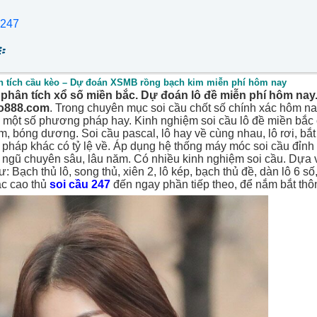
 247
ân tích cầu kèo – Dự đoán XSMB rồng bạch kim miễn phí hôm nay
phân tích xổ số miền bắc. Dự đoán lô đề miễn phí hôm nay
lo888.com
. Trong chuyên mục soi cầu chốt số chính xác hôm n
sẽ một số phương pháp hay. Kinh nghiệm soi cầu lô đề miền bắ
 bóng dương. Soi cầu pascal, lô hay về cùng nhau, lô rơi, bắt 
háp khác có tỷ lệ về. Áp dụng hệ thống máy móc soi cầu đỉnh 
i ngũ chuyên sâu, lâu năm. Có nhiều kinh nghiệm soi cầu. Dựa 
 Bạch thủ lô, song thủ, xiên 2, lô kép, bạch thủ đề, dàn lô 6 số
ác cao thủ
soi cầu 247
đến ngay phần tiếp theo, để nắm bắt thôn