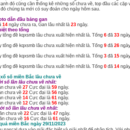
cạnh đó cũng cần thống kê những số chưa về, top đầu các cặp về
u đó chúng ta mới có suy đoán cho ngày hôm sau.
loto dẫn đầu bảng gan
ã
14
ngày chưa ra, Gan lâu nhất là
23
ngày.
iệt theo tổng
y tổng đề kqxsmb lâu chưa xuất hiện nhất là. Tổng
6
đã
33
ngày
y tổng đề kqxsmb lâu chưa xuất hiện nhất là. Tổng
9
đã
26
ngày
y tổng đề kqxsmb lâu chưa xuất hiện nhất là. Tổng
3
đã
15
ngày
y tổng đề kqxsmb lâu chưa xuất hiện nhất là. Tổng
0
đã
14
ngày
xổ số miền Bắc lâu chưa về
i số lần lâu chưa về nhất:
lần chưa về
27
Cực đại là
59
ngày.
lần chưa về
22
Cực đại là
56
ngày.
lần chưa về
14
Cực đại là
61
ngày.
lần chưa về
12
Cực đại là
56
ngày.
ới số lần lâu chưa về nhất:
lần chưa về
22
Cực đại là
47
ngày.
lần chưa về
16
Cực đại là
61
ngày.
 quả miền Bắc ngày 29/11/2023
 pascal dựa vào giải đặc biệt và giải nhất để phân tích. Với