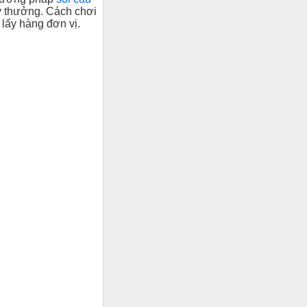
ay thưởng. Cách chơi
 lấy hàng đơn vị.