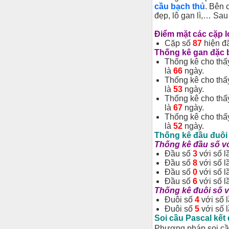
cầu bạch thủ
. Bên 
đẹp, lô gan lì,… Sa
Điểm mặt các cặp 
Cặp số
87
hiện đ
Thống kê gan đặc b
Thống kê cho thấ
là
66
ngày.
Thống kê cho thấ
là
53
ngày.
Thống kê cho thấ
là
67
ngày.
Thống kê cho thấ
là
52
ngày.
Thống kê đầu đuôi
Thống kê đầu số vớ
Đầu số
3
với số 
Đầu số
8
với số 
Đầu số
0
với số 
Đầu số
6
với số 
Thống kê đuôi số v
Đuôi số
4
với số 
Đuôi số
5
với số 
Soi cầu Pascal kết
Phương pháp soi cầu