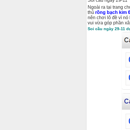
Soi cầu ngày 29-11
Ngoài ra tại trang c
thủ
rồng bạch kim 
nên chơi lô đề vì nó
vui vừa góp phần xâ
Soi cầu ngày 29-11 