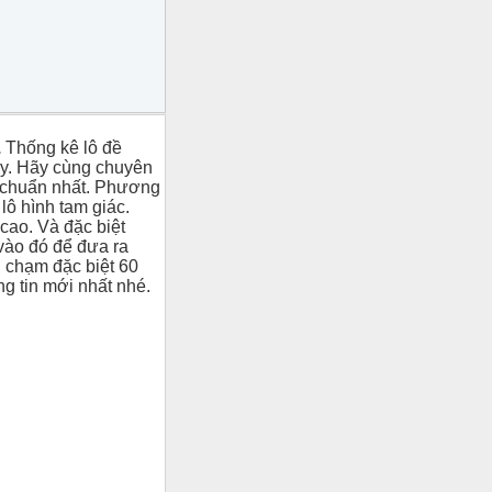
.
Thống kê lô đề
ay. Hãy cùng chuyên
c chuẩn nhất. Phương
lô hình tam giác.
cao. Và đặc biệt
vào đó để đưa ra
, chạm đặc biệt 60
g tin mới nhất nhé.