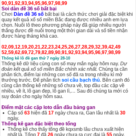
90,91,92,93,94,95,96,97,98,99
Soi dàn đề 36 số bất bại
Chơi
Dàn đề 36 số
bất bại là cách thức chơi giải đặc biệt khi
quay kết quả xổ số miền Bắc đang được nhiều anh em lựa
chọn. Nuôi lô theo phương pháp này đã giúp nhiều người
thắng được đề nuôi trong một thời gian dài và số tiền nhận
được hàng tháng khá cao.
02,09,12,19,20,21,22,23,24,25,26,27,28,29,32,39,42,49
52,59,62,69,72,79,82,89,90,91,92,93,94,95,96,97,98,99
Thống kê lô đề gan thứ 7 ngày 28-10
Thống kê dữ liệu cùng con số may mắn ngày hôm nay.
Dự
đoán kết quả xổ số miền Bắc chính xác nhất.
Chúng ta cần
phân tích, điểm lại những con số đã ra trong nhiều kì mở
thưởng trước. Để phân tích
soi cầu bạch thủ
. Bên cạnh đó
cũng cần thống kê những số chưa về, top đầu các cặp về
nhiều, về ít, lô gan đẹp, lô gan lì,… Sau đó chúng ta mới có
suy đoán cho ngày hôm sau.
Điểm mặt các cặp loto dẫn đầu bảng gan
Cặp số
63
hiện đã
17
ngày chưa ra, Gan lâu nhất là
30
ngày.
Thống kê gan đặc biệt theo tổng
Thống kê cho thấy tổng đề kqxsmb lâu chưa xuất hiện
nhất là. Tổng
7
đã
26
ngày chưa ra cực đại là
55
ngày.