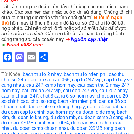
Lời kết :
Tất cả những dự đoán trên đây chỉ dùng cho mục đích tham
khảo. Các bạn nên cân nhắc trước khi sử dụng. Chúng tôi chỉ
đưa ra những dự đoán với tính chất giải trí.
Nuôi lô bạch
thủ
hôm nay không nên xem đó là cơ sở để chơi lô đề bất
hợp pháp. Chỉ nên chơi lô tô hoặc
xổ số miền bắc đã được
nhà nước ban hành
. Cảm ơn tất cả các bạn đã đồng hành
cùng trang
soi cầu chuẩn
này.
⇒
Nguồn cập nhật
»»
NuoiLo888.com
F
M
E
S
a
a
m
h
c
st
ail
ar
Từ Khóa:
bach thu lo 2 nhay
,
bach thu lo mien phi
,
cao thu
chot so 24h
,
cao thu soi cau 366
,
cap lo 247 vip
,
cap lo hay ve
e
o
e
cung nhau
,
cau 247 xsmb hom nay
,
cau bach thu 2 nhay 247
hom nay
,
cau chuan 247 vip
,
cau dep 247 vip
,
cau lo 2 nhay
,
b
d
cau lo chuan 247
,
chot 3 cang 6 so hom nay
,
chot dan de 20
so chinh xac
,
chot so rong bach kim mien phi
,
dan de 36 so
o
o
chuan nhat
,
dan de 50 so khung 3 ngay
,
dan lo 4 so bat bai
,
o
n
du doan cap lo chinh xac hom nay
,
du doan lo de rong bach
kim
,
du doan lo khung
,
du doan mb
,
du doan xsmb 3 cang vip
,
k
du doan XSMB chinh xac 100%
,
du doan xsmb chinh xac
nhat
,
du doan xsmb chuan nhat
,
du doan XSMB rong bach
kim
,
du doan xsmb rong bach kim hom nay
,
gio vang chot so
,