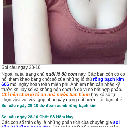
Soi cầu ngày 28-10
Ngoài ra tại trang chủ
nuôi lô 88 com
này. Các bạn còn có cơ
hội tham khảo bảng chốt số của những lô thủ
rồng bạch kim
666
mỗi ngày hoàn toàn miễn phí. Anh em nên cân nhắc kỹ
trước khi lấy số và không nên chơi lô đề vì nó bất hợp pháp.
Chỉ nên chơi lô tô do nhà nước ban hành
hay xổ số tự
chọn vừa vui vừa góp phần xây dựng đất nước các bạn nhé.
Soi cầu ngày 28-10 dự đoán xsmb rồng bạch kim
..
Soi cầu ngày 28-10 Chốt Số Hôm Nay
Các con số trên đây là những phân tích của chuyên gia
soi