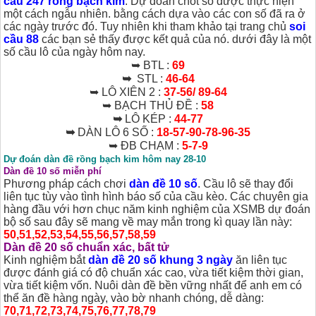
cầu 247 rồng bạch kim
. Dự đoán chốt số được thực hiện
một cách ngẫu nhiên. bằng cách dựa vào các con số đã ra ở
các ngày trước đó. Tuy nhiên khi tham khảo tại trang chủ
soi
cầu 88
các bạn sẻ thấy được kết quả của nó. dưới đây là một
số cầu lô của ngày hôm nay.
➥ BTL :
69
➥
STL :
46-64
➥ LÔ XIÊN 2 :
37-56/ 89-64
➥ BẠCH THỦ ĐỀ :
58
➥
LÔ KÉP :
44-77
➥
DÀN LÔ 6 SỐ :
18-57-90-78-96-35
➥ ĐB CHẠM :
5-7-9
Dự đoán dàn đề rồng bạch kim hôm nay 28-10
Dàn đề 10 số miễn phí
Phương pháp cách chơi
dàn đề 10 số
. Cầu lô sẽ thay đổi
liên tục tùy vào tình hình báo số của cầu kèo. Các chuyên gia
hàng đầu với hơn chục năm kinh nghiệm của XSMB dự đoán
bộ số sau đây sẽ mang về may mắn trong kì quay lần này:
50,51,52,53,54,55,56,57,58,59
Dàn đề 20 số chuẩn xác, bất tử
Kinh nghiệm bắt
dàn đề 20 số khung 3 ngày
ăn liên tục
được đánh giá có độ chuẩn xác cao, vừa tiết kiệm thời gian,
vừa tiết kiệm vốn. Nuôi dàn đề bền vững nhất để anh em có
thể ăn đề hàng ngày, vào bờ nhanh chóng, dễ dàng:
70,71,72,73,74,75,76,77,78,79