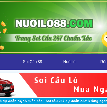
Soi Cầu 88
Nuôi lô
Rồn
88 dự đoán KQXS miền bắc
›
Soi cầu 247 dự đoán XSMB rồng bạch