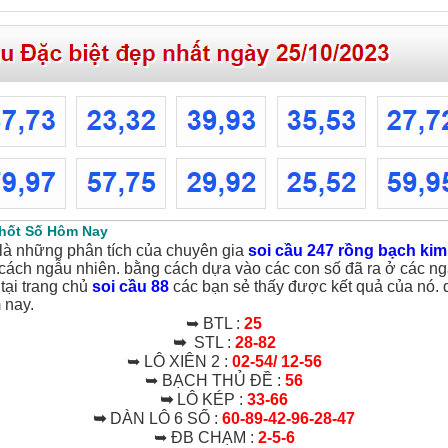
Chốt Số Hôm Nay
 là những phân tích của chuyên gia
soi cầu 247 rồng bạch kim
cách ngẫu nhiên. bằng cách dựa vào các con số đã ra ở các ng
tại trang chủ
soi cầu 88
các bạn sẻ thấy được kết quả của nó. 
 nay.
➥ BTL :
25
➥
STL :
28-82
➥ LÔ XIÊN 2 :
02-54/ 12-56
➥ BẠCH THỦ ĐỀ :
56
➥
LÔ KÉP :
33-66
➥
DÀN LÔ 6 SỐ :
60-89-42-96-28-47
➥ ĐB CHẠM :
2-5-6