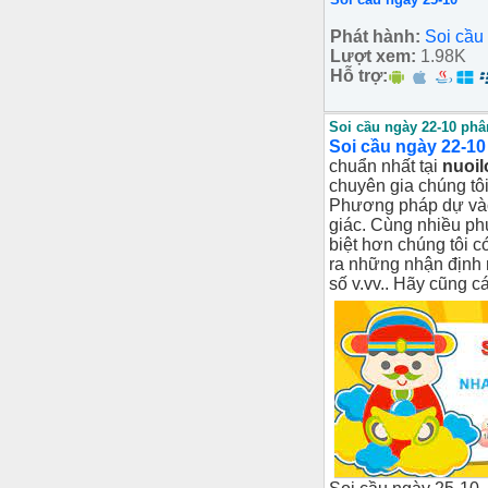
Phát hành:
Soi cầu
Lượt xem:
1.98K
Hỗ trợ:
Soi cầu ngày 22-10 ph
Soi cầu ngày 22-10
chuẩn nhất tại
nuoi
chuyên gia chúng tô
Phương pháp dự vào 
giác. Cùng nhiều ph
biệt hơn chúng tôi 
ra những nhận định n
số v.vv.. Hãy cũng c