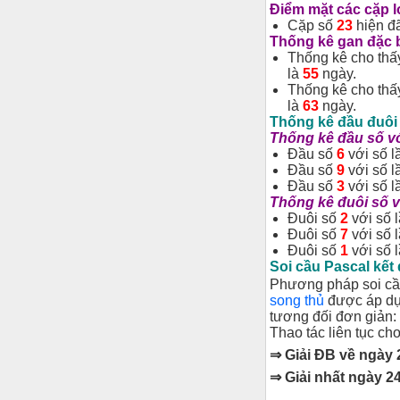
Điểm mặt các cặp 
Cặp số
23
hiện đ
Thống kê gan đặc b
Thống kê cho thấ
là
55
ngày.
Thống kê cho thấ
là
63
ngày.
Thống kê đầu đuôi
Thống kê đầu số vớ
Đầu số
6
với số 
Đầu số
9
với số 
Đầu số
3
với số 
Thống kê đuôi số v
Đuôi số
2
với số 
Đuôi số
7
với số 
Đuôi số
1
với số 
Soi cầu Pascal kết
Phương pháp soi cầu
song thủ
được áp dụn
tương đối đơn giản: 
Thao tác liên tục ch
⇒ Giải ĐB về ngày 
⇒ Giải nhất ngày 24