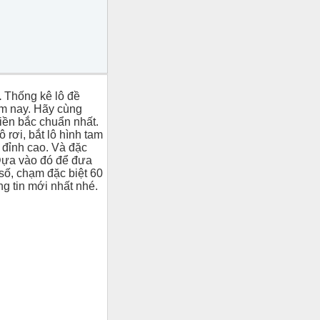
.
Thống kê lô đề
ôm nay. Hãy cùng
iền bắc chuẩn nhất.
rơi, bắt lô hình tam
 đỉnh cao. Và đặc
 Dựa vào đó để đưa
 số, chạm đặc biệt 60
g tin mới nhất nhé.