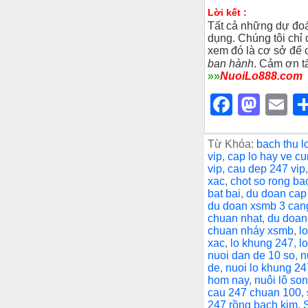
Lời kết :
Tất cả những dự đoá
dụng. Chúng tôi chỉ 
xem đó là cơ sở để c
ban hành
. Cảm ơn t
»»
NuoiLo888.com
F
M
E
a
a
m
c
st
ai
Từ Khóa:
bach thu l
vip
,
cap lo hay ve c
e
o
vip
,
cau dep 247 vip
xac
,
chot so rong ba
b
d
bat bai
,
du doan cap
du doan xsmb 3 can
o
o
chuan nhat
,
du doan
o
n
chuan nháy xsmb
,
l
xac
,
lo khung 247
,
l
k
nuoi dan de 10 so
,
n
de
,
nuoi lo khung 2
hom nay
,
nuôi lô son
cau 247 chuan 100
,
247 rồng bạch kim
,