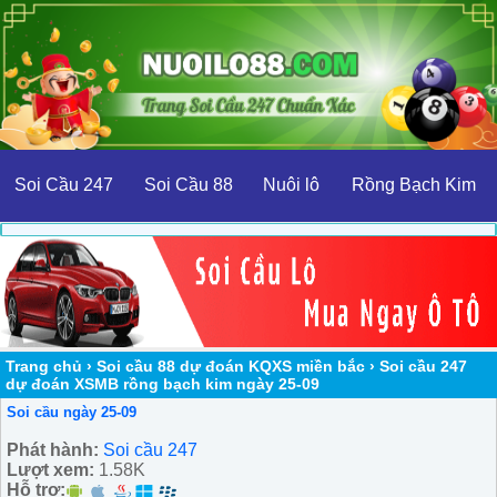
Soi Cầu 247
Soi Cầu 88
Nuôi lô
Rồng Bạch Kim
Trang chủ
›
Soi cầu 88 dự đoán KQXS miền bắc
›
Soi cầu 247
dự đoán XSMB rồng bạch kim ngày 25-09
Soi cầu ngày 25-09
Phát hành:
Soi cầu 247
Lượt xem:
1.58K
Hỗ trợ: