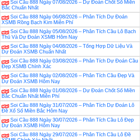
Soi Cầu 888 Ngày 07/08/2026 – Dự Đoán Chốt Số Miền
Bắc Chuẩn Nhất
Soi Cầu 888 Ngày 06/08/2026 – Phân Tích Dự Đoán
XSMB Rồng Bạch Kim Miễn Phí
Soi Cầu 888 Ngày 05/08/2026 – Phân Tích Cầu Lô Bạch
Thủ Và Dự Đoán XSMB Hôm Nay
Soi Cầu 888 Ngày 04/08/2026 – Tổng Hợp Dữ Liệu Và
Dự Đoán XSMB Chuẩn Nhất
Soi Cầu 888 Ngày 03/08/2026 – Phân Tích Dự Đoán Cầu
Đẹp XSMB Chính Xác
Soi Cầu 888 Ngày 02/08/2026 – Phân Tích Cầu Đẹp Và
Dự Đoán XSMB Hôm Nay
Soi Cầu 888 Ngày 01/08/2026 – Dự Đoán Chốt Số Miền
Bắc Chuẩn Nhất Miễn Phí
Soi Cầu 888 Ngày 31/07/2026 – Phân Tích Dự Đoán Lô
Đề Xổ Số Miền Bắc Hôm Nay
Soi Cầu 888 Ngày 30/07/2026 – Phân Tích Cầu Lô Đẹp
Dự Đoán XSMB Hôm Nay
Soi Cầu 888 Ngày 29/07/2026 – Phân Tích Cầu Lô Đề