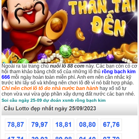
Ngoài ra tại trang chủ
nuôi lô 88 com
này. Các bạn còn có cơ
hội tham khảo bảng chốt số của những lô thủ
rồng bạch kim
666
mỗi ngày hoàn toàn miễn phí. Anh em nên cân nhắc kỹ
trước khi lấy số và không nên chơi lô đề vì nó bất hợp pháp.
Chỉ nên chơi lô tô do nhà nước ban hành
hay xổ số tự
chọn vừa vui vừa góp phần xây dựng đất nước các bạn nhé.
Soi cầu ngày 25-09 dự đoán xsmb rồng bạch kim