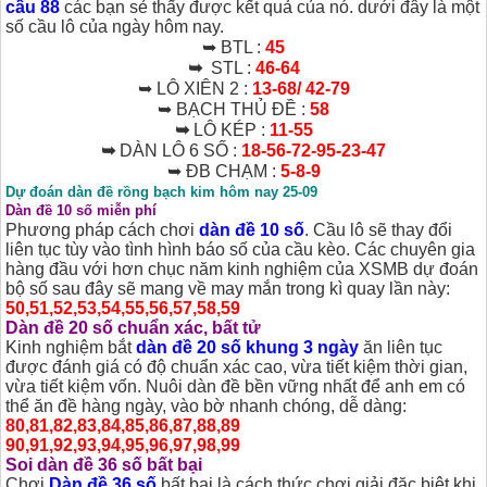
cầu 88
các bạn sẻ thấy được kết quả của nó. dưới đây là một
số cầu lô của ngày hôm nay.
➥ BTL :
45
➥
STL :
46-64
➥ LÔ XIÊN 2 :
13-68/ 42-79
➥ BẠCH THỦ ĐỀ :
58
➥
LÔ KÉP :
11-55
➥
DÀN LÔ 6 SỐ :
18-56-72-95-23-47
➥ ĐB CHẠM :
5-8-9
Dự đoán dàn đề rồng bạch kim hôm nay 25-09
Dàn đề 10 số miễn phí
Phương pháp cách chơi
dàn đề 10 số
. Cầu lô sẽ thay đổi
liên tục tùy vào tình hình báo số của cầu kèo. Các chuyên gia
hàng đầu với hơn chục năm kinh nghiệm của XSMB dự đoán
bộ số sau đây sẽ mang về may mắn trong kì quay lần này:
50,51,52,53,54,55,56,57,58,59
Dàn đề 20 số chuẩn xác, bất tử
Kinh nghiệm bắt
dàn đề 20 số khung 3 ngày
ăn liên tục
được đánh giá có độ chuẩn xác cao, vừa tiết kiệm thời gian,
vừa tiết kiệm vốn. Nuôi dàn đề bền vững nhất để anh em có
thể ăn đề hàng ngày, vào bờ nhanh chóng, dễ dàng:
80,81,82,83,84,85,86,87,88,89
90,91,92,93,94,95,96,97,98,99
Soi dàn đề 36 số bất bại
Chơi
Dàn đề 36 số
bất bại là cách thức chơi giải đặc biệt khi