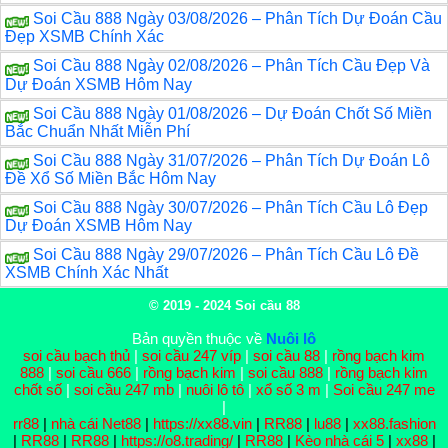
Soi Cầu 888 Ngày 03/08/2026 – Phân Tích Dự Đoán Cầu
Đẹp XSMB Chính Xác
Soi Cầu 888 Ngày 02/08/2026 – Phân Tích Cầu Đẹp Và
Dự Đoán XSMB Hôm Nay
Soi Cầu 888 Ngày 01/08/2026 – Dự Đoán Chốt Số Miền
Bắc Chuẩn Nhất Miễn Phí
Soi Cầu 888 Ngày 31/07/2026 – Phân Tích Dự Đoán Lô
Đề Xổ Số Miền Bắc Hôm Nay
Soi Cầu 888 Ngày 30/07/2026 – Phân Tích Cầu Lô Đẹp
Dự Đoán XSMB Hôm Nay
Soi Cầu 888 Ngày 29/07/2026 – Phân Tích Cầu Lô Đề
XSMB Chính Xác Nhất
© 2019 - 2024
Soi cầu 88
Bản quyền thuộc về
Nuôi lô
soi cầu bạch thủ
|
soi cầu 247 víp
|
soi cầu 88
|
rồng bạch kim
888
|
soi cầu 666
|
rồng bạch kim
|
soi cầu 888
|
rồng bạch kim
chốt số
|
soi cầu 247 mb
|
nuôi lô tô
|
xổ số 3 m
|
Soi cầu 247 me
|
rr88
|
nhà cái Net88
|
https://xx88.vin
|
RR88
|
lu88
|
xx88.fashion
|
RR88
|
RR88
|
https://o8.trading/
|
RR88
|
Kèo nhà cái 5
|
xx88
|