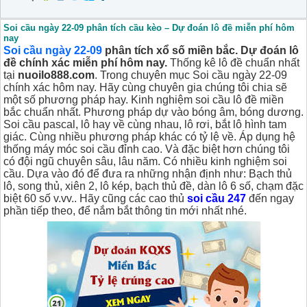
Soi cầu ngày 22-09 phân tích cầu kèo – Dự đoán lô đề miễn phí hôm
nay
Soi cầu ngày 22-09
phân tích xổ số miền bắc. Dự đoán lô
đề chính xác miễn phí hôm nay.
Thống kê lô đề chuẩn nhất
tại
nuoilo888.com
. Trong chuyên mục Soi cầu ngày 22-09
chính xác hôm nay. Hãy cùng chuyên gia chúng tôi chia sẽ
một số phương pháp hay. Kinh nghiệm soi cầu lô đề miền
bắc chuẩn nhất. Phương pháp dự vào bóng âm, bóng dương.
Soi cầu pascal, lô hay về cùng nhau, lô rơi, bắt lô hình tam
giác. Cùng nhiều phương pháp khác có tỷ lệ về. Áp dụng hệ
thống máy móc soi cầu đỉnh cao. Và đặc biệt hơn chúng tôi
có đội ngũ chuyên sâu, lâu năm. Có nhiều kinh nghiệm soi
cầu. Dựa vào đó để đưa ra những nhận định như: Bạch thủ
lô, song thủ, xiên 2, lô kép, bạch thủ đề, dàn lô 6 số, chạm đặc
biệt 60 số v.vv.. Hãy cũng các cao thủ
soi cầu 247
đến ngay
phần tiếp theo, để nắm bắt thông tin mới nhất nhé.