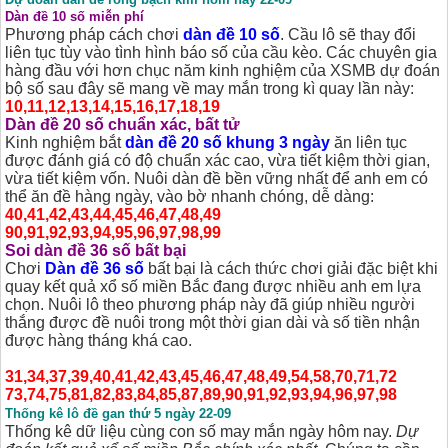
Dàn đề 10 số miễn phí
Phương pháp cách chơi
dàn đề 10 số
. Cầu lô sẽ thay đổi
liên tục tùy vào tình hình báo số của cầu kèo. Các chuyên gia
hàng đầu với hơn chục năm kinh nghiệm của XSMB dự đoán
bộ số sau đây sẽ mang về may mắn trong kì quay lần này:
10,11,12,13,14,15,16,17,18,19
Dàn đề 20 số chuẩn xác, bất tử
Kinh nghiệm bắt
dàn đề 20 số khung 3 ngày
ăn liên tục
được đánh giá có độ chuẩn xác cao, vừa tiết kiệm thời gian,
vừa tiết kiệm vốn. Nuôi dàn đề bền vững nhất để anh em có
thể ăn đề hàng ngày, vào bờ nhanh chóng, dễ dàng:
40,41,42,43,44,45,46,47,48,49
90,91,92,93,94,95,96,97,98,99
Soi dàn đề 36 số bất bại
Chơi
Dàn đề 36 số
bất bại là cách thức chơi giải đặc biệt khi
quay kết quả xổ số miền Bắc đang được nhiều anh em lựa
chọn. Nuôi lô theo phương pháp này đã giúp nhiều người
thắng được đề nuôi trong một thời gian dài và số tiền nhận
được hàng tháng khá cao.
31,34,37,39,40,41,42,43,45,46,47,48,49,54,58,70,71,72
73,74,75,81,82,83,84,85,87,89,90,91,92,93,94,96,97,98
Thống kê lô đề gan thứ 5 ngày 22-09
Thống kê dữ liệu cùng con số may mắn ngày hôm nay.
Dự