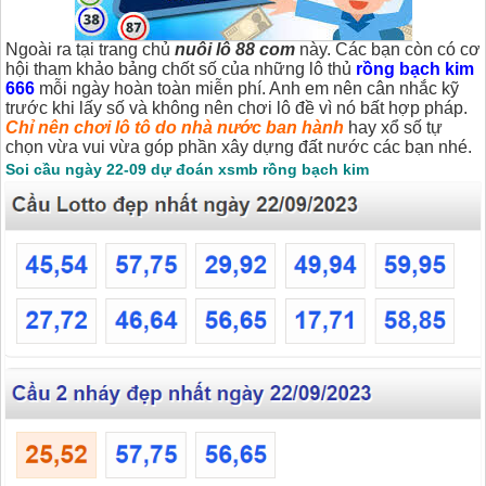
Ngoài ra tại trang chủ
nuôi lô 88 com
này. Các bạn còn có cơ
hội tham khảo bảng chốt số của những lô thủ
rồng bạch kim
666
mỗi ngày hoàn toàn miễn phí. Anh em nên cân nhắc kỹ
trước khi lấy số và không nên chơi lô đề vì nó bất hợp pháp.
Chỉ nên chơi lô tô do nhà nước ban hành
hay xổ số tự
chọn vừa vui vừa góp phần xây dựng đất nước các bạn nhé.
Soi cầu ngày 22-09 dự đoán xsmb rồng bạch kim