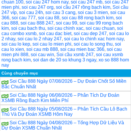
chuan 100
,
soi cau 247 hom nay
,
soi cau 247 mb
,
soi cau 247
mien phi
,
soi cau 247 org
,
soi cầu 247 rồng bạch kim
,
Soi cầu
247 víp
,
soi cau 24h
,
soi cau 3 cang
,
soi cau 3 mien
,
soi cau
366
,
soi cau 777
,
soi cau 88
,
soi cau 88 rong bach kim
,
soi
cau 888
,
soi cau 888 247
,
soi cau 99
,
soi cau 99 rong bach
kim
,
soi cau bach thu
,
soi cau chinh xac
,
soi cau chuan
,
soi
cau combo xsmb
,
soi cau dac biet
,
soi cau dep 247
,
soi cau lo
2 nhay
,
soi cau lo 2 nhay 247
,
soi cau lo chinh xac hom nay
,
soi cau lo kep
,
soi cau lo mien phi
,
soi cau lo song thu
,
soi
cau lo xien
,
soi cau mb 888
,
soi cau mien bac 366
,
soi cau
mien phi 888
,
soi cau win
,
Soi cầu xsmb 247
,
soi cau xsmb
rong bach kim
,
soi dan de 20 so khung 3 ngay
,
xo so 888 hom
nay
Cùng chuyên mục
Soi Cầu 888 Ngày 07/08/2026 – Dự Đoán Chốt Số Miền
Bắc Chuẩn Nhất
Soi Cầu 888 Ngày 06/08/2026 – Phân Tích Dự Đoán
XSMB Rồng Bạch Kim Miễn Phí
Soi Cầu 888 Ngày 05/08/2026 – Phân Tích Cầu Lô Bạch
Thủ Và Dự Đoán XSMB Hôm Nay
Soi Cầu 888 Ngày 04/08/2026 – Tổng Hợp Dữ Liệu Và
Dự Đoán XSMB Chuẩn Nhất