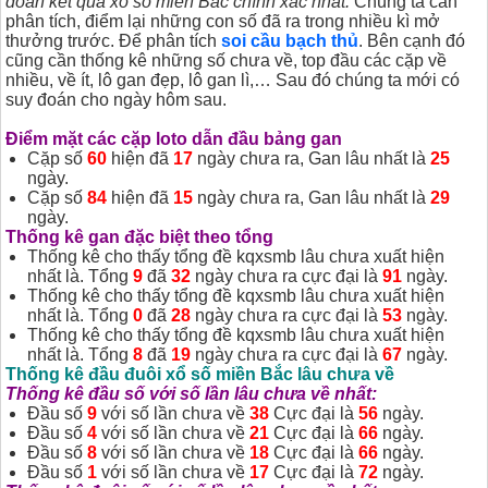
đoán kết quả xổ số miền Bắc chính xác nhất.
Chúng ta cần
phân tích, điểm lại những con số đã ra trong nhiều kì mở
thưởng trước. Để phân tích
soi cầu bạch thủ
. Bên cạnh đó
cũng cần thống kê những số chưa về, top đầu các cặp về
nhiều, về ít, lô gan đẹp, lô gan lì,… Sau đó chúng ta mới có
suy đoán cho ngày hôm sau.
Điểm mặt các cặp loto dẫn đầu bảng gan
Cặp số
60
hiện đã
17
ngày chưa ra, Gan lâu nhất là
25
ngày.
Cặp số
84
hiện đã
15
ngày chưa ra, Gan lâu nhất là
29
ngày.
Thống kê gan đặc biệt theo tổng
Thống kê cho thấy tổng đề kqxsmb lâu chưa xuất hiện
nhất là. Tổng
9
đã
32
ngày chưa ra cực đại là
91
ngày.
Thống kê cho thấy tổng đề kqxsmb lâu chưa xuất hiện
nhất là. Tổng
0
đã
28
ngày chưa ra cực đại là
53
ngày.
Thống kê cho thấy tổng đề kqxsmb lâu chưa xuất hiện
nhất là. Tổng
8
đã
19
ngày chưa ra cực đại là
67
ngày.
Thống kê đầu đuôi
xổ số miền Bắc lâu chưa về
Thống kê đầu số với số lần lâu chưa về nhất:
Đầu số
9
với số lần chưa về
38
Cực đại là
56
ngày.
Đầu số
4
với số lần chưa về
21
Cực đại là
66
ngày.
Đầu số
8
với số lần chưa về
18
Cực đại là
66
ngày.
Đầu số
1
với số lần chưa về
17
Cực đại là
72
ngày.