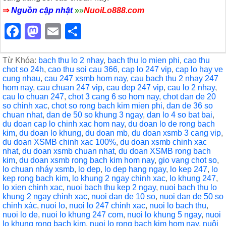
⇒
Nguồn cập nhật
»»
NuoiLo888.com
F
M
E
S
a
a
m
h
c
st
ail
ar
Từ Khóa:
bach thu lo 2 nhay
,
bach thu lo mien phi
,
cao thu
chot so 24h
,
cao thu soi cau 366
,
cap lo 247 vip
,
cap lo hay ve
e
o
e
cung nhau
,
cau 247 xsmb hom nay
,
cau bach thu 2 nhay 247
hom nay
,
cau chuan 247 vip
,
cau dep 247 vip
,
cau lo 2 nhay
,
b
d
cau lo chuan 247
,
chot 3 cang 6 so hom nay
,
chot dan de 20
so chinh xac
,
chot so rong bach kim mien phi
,
dan de 36 so
o
o
chuan nhat
,
dan de 50 so khung 3 ngay
,
dan lo 4 so bat bai
,
o
n
du doan cap lo chinh xac hom nay
,
du doan lo de rong bach
kim
,
du doan lo khung
,
du doan mb
,
du doan xsmb 3 cang vip
,
k
du doan XSMB chinh xac 100%
,
du doan xsmb chinh xac
nhat
,
du doan xsmb chuan nhat
,
du doan XSMB rong bach
kim
,
du doan xsmb rong bach kim hom nay
,
gio vang chot so
,
lo chuan nháy xsmb
,
lo dep
,
lo dep hang ngay
,
lo kep 247
,
lo
kep rong bach kim
,
lo khung 2 ngay chinh xac
,
lo khung 247
,
lo xien chinh xac
,
nuoi bach thu kep 2 ngay
,
nuoi bach thu lo
khung 2 ngay chinh xac
,
nuoi dan de 10 so
,
nuoi dan de 50 so
chinh xác
,
nuoi lo
,
nuoi lo 247 chinh xac
,
nuoi lo bach thu
,
nuoi lo de
,
nuoi lo khung 247 com
,
nuoi lo khung 5 ngay
,
nuoi
lo khung rong bach kim
,
nuoi lo rong bach kim hom nay
,
nuôi