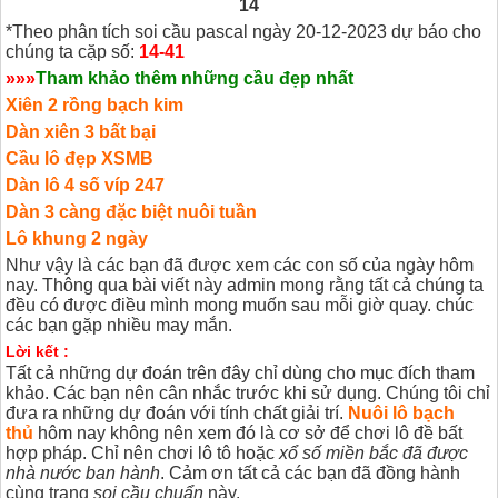
14
*Theo phân tích soi cầu pascal ngày 20-12-2023 dự báo cho
chúng ta cặp số:
14-41
»»»
T
ham khảo thêm những cầu đẹp nhất
Xiên 2 rồng bạch kim
Dàn xiên 3 bất bại
Cầu lô đẹp XSMB
Dàn lô 4 số víp 247
Dàn 3 càng đặc biệt nuôi tuần
Lô khung 2 ngày
Như vậy là các bạn đã được xem các con số của ngày hôm
nay. Thông qua bài viết này admin mong rằng tất cả chúng ta
đều có được điều mình mong muốn sau mỗi giờ quay. chúc
các bạn gặp nhiều may mắn.
Lời kết :
Tất cả những dự đoán trên đây chỉ dùng cho mục đích tham
khảo. Các bạn nên cân nhắc trước khi sử dụng. Chúng tôi chỉ
đưa ra những dự đoán với tính chất giải trí.
Nuôi lô bạch
thủ
hôm nay không nên xem đó là cơ sở để chơi lô đề bất
hợp pháp. Chỉ nên chơi lô tô hoặc
xổ số miền bắc đã được
nhà nước ban hành
. Cảm ơn tất cả các bạn đã đồng hành
cùng trang
soi cầu chuẩn
này.