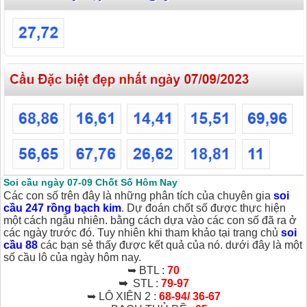
Soi cầu ngày 07-09 Chốt Số Hôm Nay
Các con số trên đây là những phân tích của chuyên gia
soi
cầu 247 rồng bạch kim
. Dự đoán chốt số được thực hiện
một cách ngẫu nhiên. bằng cách dựa vào các con số đã ra ở
các ngày trước đó. Tuy nhiên khi tham khảo tại trang chủ
soi
cầu 88
các bạn sẻ thấy được kết quả của nó. dưới đây là một
số cầu lô của ngày hôm nay.
➥ BTL :
70
➥
STL :
79-97
➥ LÔ XIÊN 2 :
68-94/ 36-67