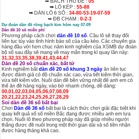
➥ BẠCH THỦ ĐỀ :
05
➥
LÔ KÉP :
55-88
➥
DÀN LÔ 6 SỐ :
34-80-53-19-07-59
➥ ĐB CHẠM :
0-2-3
Dự đoán dàn đề rồng bạch kim hôm nay 07-09
Dàn đề 10 số miễn phí
Phương pháp cách chơi
dàn đề 10 số
. Cầu lô sẽ thay đổi
liên tục tùy vào tình hình báo số của cầu kèo. Các chuyên gia
hàng đầu với hơn chục năm kinh nghiệm của XSMB dự đoán
bộ số sau đây sẽ mang về may mắn trong kì quay lần này:
31,32,33,35,38,39,41,43,44,47
Dàn đề 20 số chuẩn xác, bất tử
Kinh nghiệm bắt
dàn đề 20 số khung 3 ngày
ăn liên tục
được đánh giá có độ chuẩn xác cao, vừa tiết kiệm thời gian,
vừa tiết kiệm vốn. Nuôi dàn đề bền vững nhất để anh em có
thể ăn đề hàng ngày, vào bờ nhanh chóng, dễ dàng:
00,01,02,03,04,05,06,07,08,09
20,21,22,23,24,25,26,27,28,29
Soi dàn đề 36 số bất bại
Chơi
Dàn đề 36 số
bất bại là cách thức chơi giải đặc biệt khi
quay kết quả xổ số miền Bắc đang được nhiều anh em lựa
chọn. Nuôi lô theo phương pháp này đã giúp nhiều người
thắng được đề nuôi trong một thời gian dài và số tiền nhận
được hàng tháng khá cao.