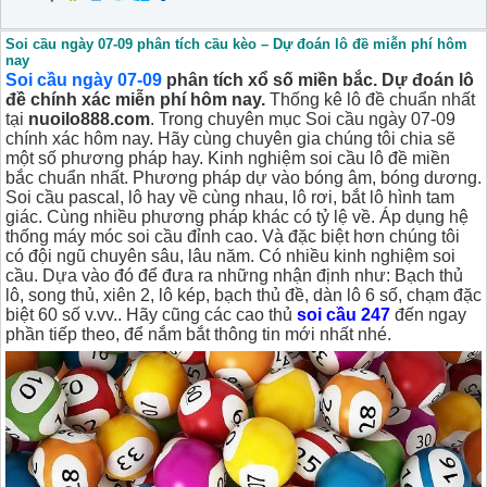
Soi cầu ngày 07-09 phân tích cầu kèo – Dự đoán lô đề miễn phí hôm
nay
Soi cầu ngày 07-09
phân tích xổ số miền bắc. Dự đoán lô
đề chính xác miễn phí hôm nay.
Thống kê lô đề chuẩn nhất
tại
nuoilo888.com
. Trong chuyên mục Soi cầu ngày 07-09
chính xác hôm nay. Hãy cùng chuyên gia chúng tôi chia sẽ
một số phương pháp hay. Kinh nghiệm soi cầu lô đề miền
bắc chuẩn nhất. Phương pháp dự vào bóng âm, bóng dương.
Soi cầu pascal, lô hay về cùng nhau, lô rơi, bắt lô hình tam
giác. Cùng nhiều phương pháp khác có tỷ lệ về. Áp dụng hệ
thống máy móc soi cầu đỉnh cao. Và đặc biệt hơn chúng tôi
có đội ngũ chuyên sâu, lâu năm. Có nhiều kinh nghiệm soi
cầu. Dựa vào đó để đưa ra những nhận định như: Bạch thủ
lô, song thủ, xiên 2, lô kép, bạch thủ đề, dàn lô 6 số, chạm đặc
biệt 60 số v.vv.. Hãy cũng các cao thủ
soi cầu 247
đến ngay
phần tiếp theo, để nắm bắt thông tin mới nhất nhé.