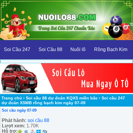
Soi Cầu 247
Soi Cầu 88
Nuôi lô
Rồng Bạch Kim
Trang chủ
›
Soi cầu 88 dự đoán KQXS miền bắc
›
Soi cầu 247
dự đoán XSMB rồng bạch kim ngày 07-09
Soi cầu ngày 07-09
Phát hành:
soi cầu 88
Lượt xem:
1.70K
Hỗ trợ: