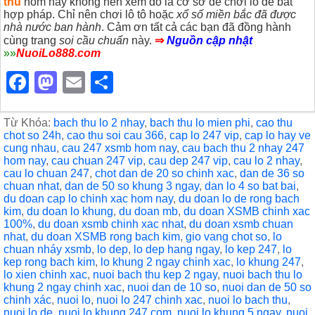
thủ
hôm nay không nên xem đó là cơ sở để chơi lô đề bất
hợp pháp. Chỉ nên chơi lô tô hoặc
xổ số miền bắc đã được
nhà nước ban hành
. Cảm ơn tất cả các bạn đã đồng hành
cùng trang
soi cầu chuẩn
này.
⇒
Nguồn cập nhật
»»
NuoiLo888.com
F
M
E
S
a
a
m
h
c
st
ail
ar
Từ Khóa:
bach thu lo 2 nhay
,
bach thu lo mien phi
,
cao thu
chot so 24h
,
cao thu soi cau 366
,
cap lo 247 vip
,
cap lo hay ve
e
o
e
cung nhau
,
cau 247 xsmb hom nay
,
cau bach thu 2 nhay 247
hom nay
,
cau chuan 247 vip
,
cau dep 247 vip
,
cau lo 2 nhay
,
b
d
cau lo chuan 247
,
chot dan de 20 so chinh xac
,
dan de 36 so
chuan nhat
,
dan de 50 so khung 3 ngay
,
dan lo 4 so bat bai
,
o
o
du doan cap lo chinh xac hom nay
,
du doan lo de rong bach
o
n
kim
,
du doan lo khung
,
du doan mb
,
du doan XSMB chinh xac
100%
,
du doan xsmb chinh xac nhat
,
du doan xsmb chuan
k
nhat
,
du doan XSMB rong bach kim
,
gio vang chot so
,
lo
chuan nháy xsmb
,
lo dep
,
lo dep hang ngay
,
lo kep 247
,
lo
kep rong bach kim
,
lo khung 2 ngay chinh xac
,
lo khung 247
,
lo xien chinh xac
,
nuoi bach thu kep 2 ngay
,
nuoi bach thu lo
khung 2 ngay chinh xac
,
nuoi dan de 10 so
,
nuoi dan de 50 so
chinh xác
,
nuoi lo
,
nuoi lo 247 chinh xac
,
nuoi lo bach thu
,
nuoi lo de
,
nuoi lo khung 247 com
,
nuoi lo khung 5 ngay
,
nuoi