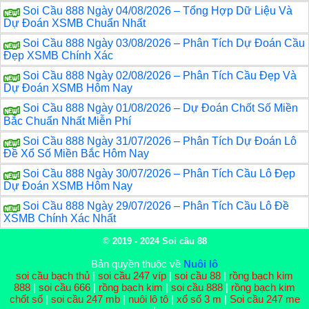
Soi Cầu 888 Ngày 04/08/2026 – Tổng Hợp Dữ Liệu Và
Dự Đoán XSMB Chuẩn Nhất
Soi Cầu 888 Ngày 03/08/2026 – Phân Tích Dự Đoán Cầu
Đẹp XSMB Chính Xác
Soi Cầu 888 Ngày 02/08/2026 – Phân Tích Cầu Đẹp Và
Dự Đoán XSMB Hôm Nay
Soi Cầu 888 Ngày 01/08/2026 – Dự Đoán Chốt Số Miền
Bắc Chuẩn Nhất Miễn Phí
Soi Cầu 888 Ngày 31/07/2026 – Phân Tích Dự Đoán Lô
Đề Xổ Số Miền Bắc Hôm Nay
Soi Cầu 888 Ngày 30/07/2026 – Phân Tích Cầu Lô Đẹp
Dự Đoán XSMB Hôm Nay
Soi Cầu 888 Ngày 29/07/2026 – Phân Tích Cầu Lô Đề
XSMB Chính Xác Nhất
© 2019 - 2024
Soi cầu 88
Bản quyền thuộc về
Nuôi lô
soi cầu bạch thủ
|
soi cầu 247 víp
|
soi cầu 88
|
rồng bạch kim
888
|
soi cầu 666
|
rồng bạch kim
|
soi cầu 888
|
rồng bạch kim
chốt số
|
soi cầu 247 mb
|
nuôi lô tô
|
xổ số 3 m
|
Soi cầu 247 me