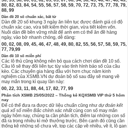
80, 82, 83, 84, 54, 55, 56, 57, 58, 59, 70, 72, 73, 75, 77, 78, 79,
88, 99
Dàn đề 20 số chuẩn xác, bất tử
Dàn đề 20 số khung 3 ngày ăn liên tục được đánh giá có độ
chuẩn xác cao, vừa tiết kiệm thời gian, vừa tiết kiệm vốn.
Nuôi dàn đề bền vững nhất để anh em có thể ăn đề hàng
ngày, vào bờ nhanh chóng, dễ dàng:
00, 02, 08, 09, 45, 46, 47, 48, 49, 80, 82, 55, 56, 57, 58, 59, 75,
77, 79,99
Dàn đề 10 số miễn phí
Các lô thủ cũng không nên bỏ qua cách chơi dàn đề 10 số.
Cầu lô sẽ thay đổi liên tục tùy vào tình hình báo số của cầu
kèo. Các chuyên gia hàng đầu với hơn chục năm kinh
nghiệm của XSMB.VN dự đoán bộ số sau đây sẽ mang về
may mắn trong kì quay lần này:
00, 22, 33, 11, 88, 44, 17, 82, 77, 99
Phân tích XSMB 25/05/2022 – Thống kê KQXSMB VIP thứ 5 hôm
nay
Để có thể đưa ra được dữ liệu chuẩn cũng như
dự đoán kết
quả xổ số miền Bắc chính xác nhất
cùng con số may mắn
ngày hôm nay, chúng ta cần phân tích, điểm lại những con số
đã ra trong nhiều kì mở thưởng trước. Bên cạnh đó cũng cần
thống kê những số chưa về, top các cặp về nhiều, về ít, lô gan