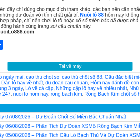
rên đây chỉ dùng cho mục đích tham khảo. các bạn nên cân nhắc
những dự đoán với tính chất giải trí,
Nuôi lô 88
hôm nay không 
 hợp pháp, chỉ nên chơi lô tô hoặc
xổ số miền bắc đã được nhà
ã đồng hành cùng trang
soi cầu chuẩn
này.
uoiLo888.com
S
h
l
ar
Tải về máy
e
ô ngày mai
,
cao thu chot so
,
cao thủ chốt số 88
,
Cầu đặc biệt m
,
Dàn lô hay về nhất
,
du doan cau chuan
,
Hôm nay đánh đề con 
ung 3 ngày
,
Lô về cả cặp
,
Những cặp lô hay về nhiều nhất
,
Nhữn
e 247
,
nuoi lo hom nay
,
rong bach kim
,
Rồng Bạch Kim chốt số 
ày 07/08/2026 – Dự Đoán Chốt Số Miền Bắc Chuẩn Nhất
ày 06/08/2026 – Phân Tích Dự Đoán XSMB Rồng Bạch Kim Mi
ày 05/08/2026 – Phân Tích Cầu Lô Bạch Thủ Và Dự Đoán X