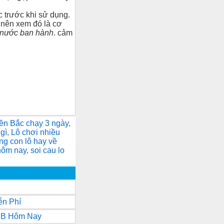
 trước khi sử dụng.
nên xem đó là cơ
 nước ban hành
. cảm
iền Bắc chạy 3 ngày
,
gì
,
Lô chơi nhiều
g con lô hay về
hôm nay
,
soi cau lo
ễn Phí
SMB Hôm Nay