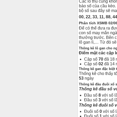
Các lô thủ cũng khôn
báo số của cầu kèo
bộ số sau đây sẽ ma
00, 22, 33, 11, 88, 44
Phân tích XSMB 02/0
Để có thể đưa ra đ
con số may mắn ngày
thưởng trước. Bên cạ
lô gan lì,… Từ đó s
Thống kê lô gan cho ng
Điểm mặt các cặp 
Cặp số
70
đã 18 
Cặp số
02
đã 14 
Thống kê gan đặc biệt 
Thống kê cho thấy t
53
ngày
Thống kê đầu đuôi
xổ s
Thống kê đầu số vớ
Đầu số
8
với số 
Đầu số
3
với số 
Thống kê đuôi số v
Đuôi số
0
với số 
Đuôi số
1
với số 