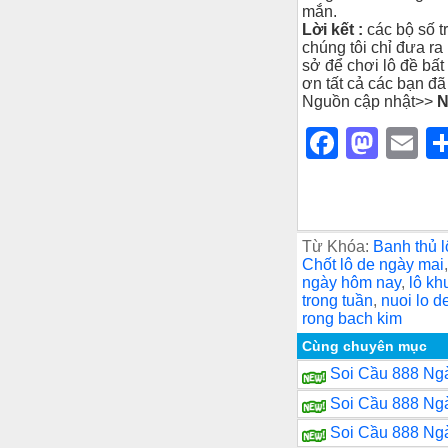
mắn.
Lời kết :
các bộ số t
chúng tôi chỉ đưa ra 
sở để chơi lô đề bất
ơn tất cả các bạn đ
Nguồn cập nhật>>
N
F
M
E
a
a
m
c
st
ai
e
o
Từ Khóa:
Banh thủ l
b
d
Chốt lô de ngày mai
ngày hôm nay
,
lô kh
o
o
trong tuần
,
nuoi lo d
rong bach kim
o
n
Cùng chuyên mục
k
Soi Cầu 888 Ng
Soi Cầu 888 Ng
Soi Cầu 888 Ng