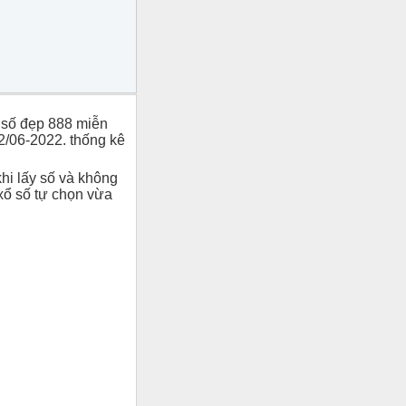
 số đẹp 888 miễn
02/06-2022. thống kê
hi lấy số và không
xổ số tự chọn vừa