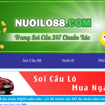
Soi Cầu 88
Nuôi lô
Rồn
88 dự đoán KQXS miền bắc
›
Lô đề chính xác 247 dự đoán hôm na
ôm nay Soi cầu 888