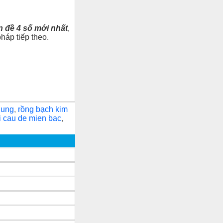
n đề 4 số mới nhất
,
háp tiếp theo.
hung
,
rồng bạch kim
i cau de mien bac
,