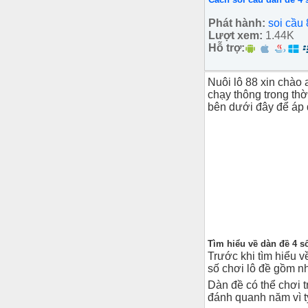
Phát hành:
soi cầu
Lượt xem:
1.44K
Hỗ trợ:
Nuôi lô 88 xin chào
chạy thông trong th
bên dưới đây để áp 
Tìm hiểu về dàn đề 4 s
Trước khi tìm hiểu v
số chơi lô đề gồm nh
Dàn đề có thể chơi 
đánh quanh năm vì tỷ