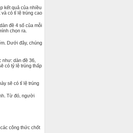
ợp kết quả của nhiều
à có tỉ lệ trúng cao
 dàn đề 4 số của mỗi
ình chọn ra.
ểm. Dưới đây, chúng
c như: dàn đề 36,
ẽ có tỷ lệ trúng thấp
y sẽ có tỉ lệ trúng
ịnh. Từ đó, người
 các công thức chốt