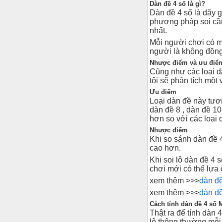
Dàn đề 4 số là gì?
Dàn đề 4 số là dãy 
phương pháp soi cầu 
nhất.
Mỗi người chơi có m
người là không đồng
Nhược điểm và ưu điểm
Cũng như các loại d
tôi sẽ phân tích mộ
Ưu điểm
Loại dàn đề này tươn
dàn đề 8 , dàn đề 10
hơn so với các loại 
Nhược điểm
Khi so sánh dàn đề 4
cao hơn.
Khi soi lô dàn đề 4 
chơi mới có thể lựa
xem thêm >>>
dàn đề
xem thêm >>>
dàn đề
Cách tính dàn đề 4 số 
Thật ra để tính dàn 
lô thông thường mỗi