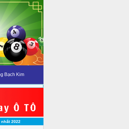
g Bạch Kim
n nhất 2022