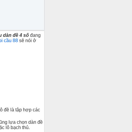
u dàn đề 4 số
đang
oi cầu 88
sẽ nói ở
lô đề là tập hợp các
cũng lựa chọn dàn đề
c lô bạch thủ.