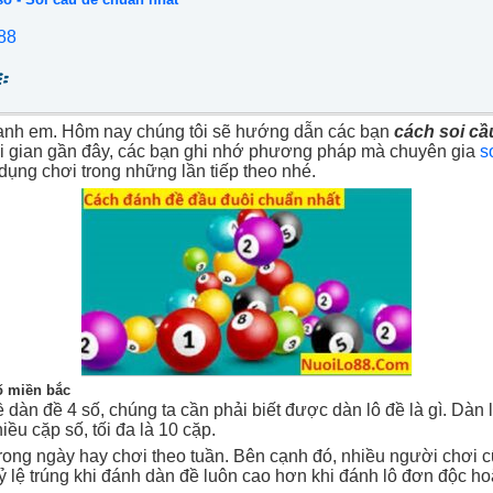
 88
 anh em. Hôm nay chúng tôi sẽ hướng dẫn các bạn
cách soi cầ
ời gian gần đây, các bạn ghi nhớ phương pháp mà chuyên gia
s
dụng chơi trong những lần tiếp theo nhé.
ố miền bắc
ề dàn đề 4 số, chúng ta cần phải biết được dàn lô đề là gì. Dàn 
iều cặp số, tối đa là 10 cặp.
trong ngày hay chơi theo tuần. Bên cạnh đó, nhiều người chơi 
 lệ trúng khi đánh dàn đề luôn cao hơn khi đánh lô đơn độc hoặ