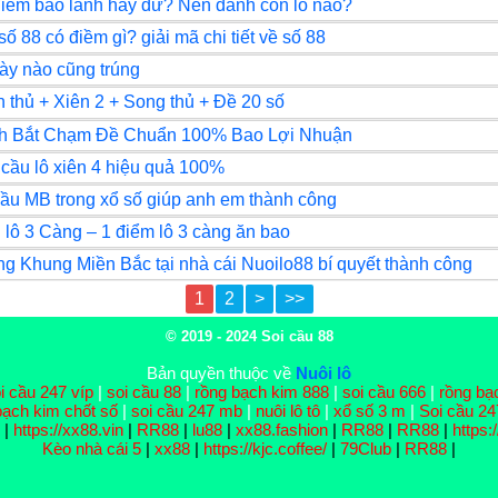
 điềm báo lành hay dữ? Nên đánh con lô nào?
ố 88 có điềm gì? giải mã chi tiết về số 88
ày nào cũng trúng
thủ + Xiên 2 + Song thủ + Đề 20 số
h Bắt Chạm Đề Chuẩn 100% Bao Lợi Nhuận
 cầu lô xiên 4 hiệu quả 100%
cầu MB trong xổ số giúp anh em thành công
lô 3 Càng – 1 điểm lô 3 càng ăn bao
g Khung Miền Bắc tại nhà cái Nuoilo88 bí quyết thành công
1
2
>
>>
© 2019 - 2024
Soi cầu 88
Bản quyền thuộc về
Nuôi lô
i cầu 247 víp
|
soi cầu 88
|
rồng bạch kim 888
|
soi cầu 666
|
rồng bạ
bạch kim chốt số
|
soi cầu 247 mb
|
nuôi lô tô
|
xổ số 3 m
|
Soi cầu 2
|
https://xx88.vin
|
RR88
|
lu88
|
xx88.fashion
|
RR88
|
RR88
|
https:/
Kèo nhà cái 5
|
xx88
|
https://kjc.coffee/
|
79Club
|
RR88
|