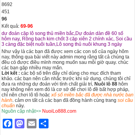
8692
451
96
Kết quả:
69-96
dự đoán cặp lô song thủ miền bắc
,
Dự đoán dàn đề 60 số
hôm nay
,
Rồng bạch kim chốt 3 cặp xiên 2 chính xác
,
Soi cầu
3 càng đặc biệt nuôi tuần
,
Lô song thủ nuôi khung 3 ngày
Như vậy là các bạn đã được xem các con số của ngày hôm
nay, thông qua bài viết này admin mong rằng tất cả chúng ta
đều có được điều mình mong muốn sau mỗi giờ quay. chúc
các bạn gặp nhiều may mắn.
Lời kết :
các bộ số trên đây chỉ dùng cho mục đích tham
khảo. các bạn nên cân nhắc trước khi sử dụng. chúng tôi chỉ
đưa ra những dự đoán với tính chất giải trí,
Nuôi lô 88
hôm
nay không nên xem đó là cơ sở để chơi lô đề bất hợp pháp,
chỉ nên chơi lô tô hoặc
xổ số miền bắc đã được nhà nước ban
hành
. cảm ơn tất cả các bạn đã đồng hành cùng trang
soi cầu
chuẩn
này.
Nguồn cập nhật>>
NuoiLo888.com
F
M
E
S
a
a
m
h