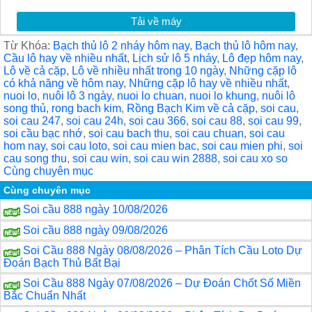
c
st
ail
ar
Tải về máy
e
o
e
Từ Khóa:
Bạch thủ lô 2 nháy hôm nay
,
Bạch thủ lô hôm nay
,
b
d
Cầu lô hay về nhiều nhất
,
Lịch sử lô 5 nháy
,
Lô đẹp hôm nay
,
Lô về cả cặp
,
Lô về nhiều nhất trong 10 ngày
,
Những cặp lô
o
o
có khả năng về hôm nay
,
Những cặp lô hay về nhiều nhất
,
nuoi lo
,
nuôi lô 3 ngày
,
nuoi lo chuan
,
nuoi lo khung
,
nuôi lô
o
n
song thủ
,
rong bach kim
,
Rồng Bạch Kim về cả cặp
,
soi cau
,
soi cau 247
,
soi cau 24h
,
soi cau 366
,
soi cau 88
,
soi cau 99
,
k
soi cầu bạc nhớ
,
soi cau bach thu
,
soi cau chuan
,
soi cau
hom nay
,
soi cau loto
,
soi cau mien bac
,
soi cau mien phi
,
soi
cau song thu
,
soi cau win
,
soi cau win 2888
,
soi cau xo so
Cùng chuyên mục
Cùng chuyên mục
Soi cầu 888 ngày 10/08/2026
Soi cầu 888 ngày 09/08/2026
Soi Cầu 888 Ngày 08/08/2026 – Phân Tích Cầu Loto Dự
Đoán Bạch Thủ Bất Bại
Soi Cầu 888 Ngày 07/08/2026 – Dự Đoán Chốt Số Miền
Bắc Chuẩn Nhất