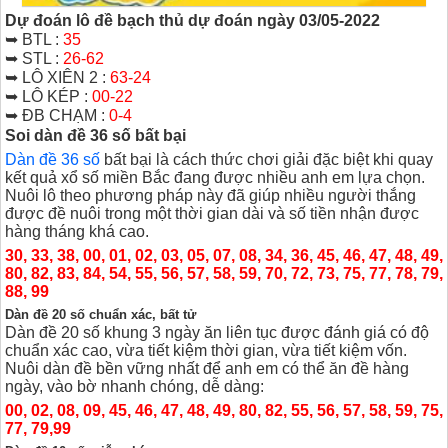
Dự đoán lô đề bạch thủ dự đoán ngày 03/05-2022
➥ BTL :
35
➥ STL :
26-62
➥ LÔ XIÊN 2 :
63-24
➥ LÔ KÉP :
00-22
➥ ĐB CHẠM :
0-4
Soi dàn đề 36 số bất bại
Dàn đề 36 số
bất bại là cách thức chơi giải đặc biệt khi quay
kết quả xổ số miền Bắc đang được nhiều anh em lựa chọn.
Nuôi lô theo phương pháp này đã giúp nhiều người thắng
được đề nuôi trong một thời gian dài và số tiền nhận được
hàng tháng khá cao.
30, 33, 38, 00, 01, 02, 03, 05, 07, 08, 34, 36, 45, 46, 47, 48, 49,
80, 82, 83, 84, 54, 55, 56, 57, 58, 59, 70, 72, 73, 75, 77, 78, 79,
88, 99
Dàn đề 20 số chuẩn xác, bất tử
Dàn đề 20 số khung 3 ngày ăn liên tục được đánh giá có độ
chuẩn xác cao, vừa tiết kiệm thời gian, vừa tiết kiệm vốn.
Nuôi dàn đề bền vững nhất để anh em có thể ăn đề hàng
ngày, vào bờ nhanh chóng, dễ dàng:
00, 02, 08, 09, 45, 46, 47, 48, 49, 80, 82, 55, 56, 57, 58, 59, 75,
77, 79,99