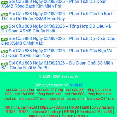
Soi Cầu 888 Ngày 06/08/2026 – Phân Tích Dự Đoán
XSMB Rồng Bạch Kim Miễn Phí
Soi Cầu 888 Ngày 05/08/2026 – Phân Tích Cầu Lô Bạch
Thủ Và Dự Đoán XSMB Hôm Nay
Soi Cầu 888 Ngày 04/08/2026 – Tổng Hợp Dữ Liệu Và
Dự Đoán XSMB Chuẩn Nhất
Soi Cầu 888 Ngày 03/08/2026 – Phân Tích Dự Đoán Cầu
Đẹp XSMB Chính Xác
Soi Cầu 888 Ngày 02/08/2026 – Phân Tích Cầu Đẹp Và
Dự Đoán XSMB Hôm Nay
Soi Cầu 888 Ngày 01/08/2026 – Dự Đoán Chốt Số Miền
Bắc Chuẩn Nhất Miễn Phí
© 2019 - 2024
Soi cầu 88
Bản quyền thuộc về
Nuôi lô
soi cầu bạch thủ
|
soi cầu 247 víp
|
soi cầu 88
|
rồng bạch kim
888
|
soi cầu 666
|
rồng bạch kim
|
soi cầu 888
|
rồng bạch kim
chốt số
|
soi cầu 247 mb
|
nuôi lô tô
|
xổ số 3 m
|
Soi cầu 247 me
|
rr88
|
nhà cái Net88
|
https://xx88.vin
|
RR88
|
lu88
|
xx88.fashion
|
RR88
|
RR88
|
https://o8.trading/
|
RR88
|
Kèo nhà cái 5
|
xx88
|
https://kjc.coffee/
|
79Club
|
RR88
|