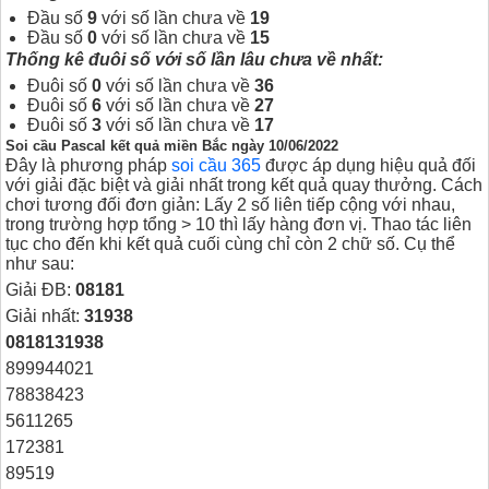
Đầu số
9
với số lần chưa về
19
Đầu số
0
với số lần chưa về
15
Thống kê đuôi số với số lần lâu chưa về nhất:
Đuôi số
0
với số lần chưa về
36
Đuôi số
6
với số lần chưa về
27
Đuôi số
3
với số lần chưa về
17
Soi cầu Pascal kết quả miền Bắc ngày 10/06/2022
Đây là phương pháp
soi cầu 365
được áp dụng hiệu quả đối
với giải đặc biệt và giải nhất trong kết quả quay thưởng. Cách
chơi tương đối đơn giản: Lấy 2 số liên tiếp cộng với nhau,
trong trường hợp tổng > 10 thì lấy hàng đơn vị. Thao tác liên
tục cho đến khi kết quả cuối cùng chỉ còn 2 chữ số. Cụ thể
như sau:
Giải ĐB:
08181
Giải nhất:
31938
0818131938
899944021
78838423
5611265
172381
89519