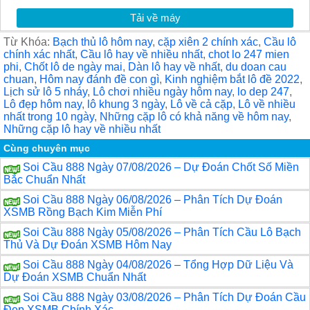
c
st
ail
ar
Tải về máy
e
o
e
Từ Khóa:
Bạch thủ lô hôm nay
,
cặp xiên 2 chính xác
,
Cầu lô
b
d
chính xác nhất
,
Cầu lô hay về nhiều nhất
,
chot lo 247 mien
phi
,
Chốt lô de ngày mai
,
Dàn lô hay về nhất
,
du doan cau
o
o
chuan
,
Hôm nay đánh đề con gì
,
Kinh nghiệm bắt lô đề 2022
,
Lịch sử lô 5 nháy
,
Lô chơi nhiều ngày hôm nay
,
lo dep 247
,
o
n
Lô đẹp hôm nay
,
lô khung 3 ngày
,
Lô về cả cặp
,
Lô về nhiều
nhất trong 10 ngày
,
Những cặp lô có khả năng về hôm nay
,
k
Những cặp lô hay về nhiều nhất
Cùng chuyên mục
Soi Cầu 888 Ngày 07/08/2026 – Dự Đoán Chốt Số Miền
Bắc Chuẩn Nhất
Soi Cầu 888 Ngày 06/08/2026 – Phân Tích Dự Đoán
XSMB Rồng Bạch Kim Miễn Phí
Soi Cầu 888 Ngày 05/08/2026 – Phân Tích Cầu Lô Bạch
Thủ Và Dự Đoán XSMB Hôm Nay
Soi Cầu 888 Ngày 04/08/2026 – Tổng Hợp Dữ Liệu Và
Dự Đoán XSMB Chuẩn Nhất
Soi Cầu 888 Ngày 03/08/2026 – Phân Tích Dự Đoán Cầu
Đẹp XSMB Chính Xác